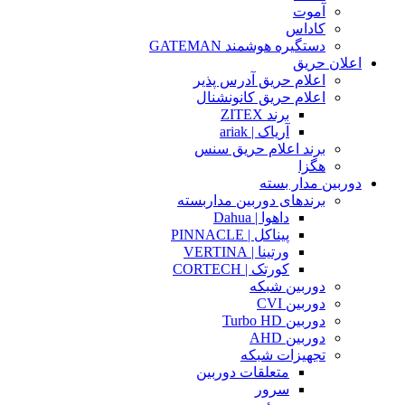
آموت
کاداس
دستگیره هوشمند GATEMAN
اعلان حریق
اعلام حریق آدرس پذیر
اعلام حریق کانونشنال
برند ZITEX
آریاک | ariak
برند اعلام حریق سنس
هگزا
دوربین مدار بسته
برندهای دوربین مداربسته
داهوا | Dahua
پیناکل | PINNACLE
ورتینا | VERTINA
کورتک | CORTECH
دوربین شبکه
دوربین CVI
دوربین Turbo HD
دوربین AHD
تجهیزات شبکه
متعلقات دوربین
سرور