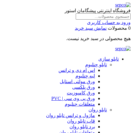
فروشگاه اینترنتی پیشگامان استور
ورود به حساب کاربری
0 محصولات
نمایش سبد خرید
هیچ محصولی در سبد خرید نیست.
تابلو سازی
تابلو چنلیوم
اس ام دی و ترانس
لبه چنلیوم
ورق مولتی استایل
ورق پلکسی
ورق کامپوزیت
ورق پی وی سی | PVC
متعلقات چنلیوم
تابلو روان
ماژول و ترانس تابلو روان
قاب تابلو روان
برد تابلو روان
متعلقات تابلو روان