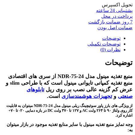
تحویل اکسپرس
پشتیبانی 24 ساعته
پرداخت در محل
7 روز ضمانت بازگشت
ضمانت اصل بودن
توضیحات
توضیحات تکمیلی
نظرات (0)
توضیحات
منبع تغذیه مینول مدل NDR-75-24 از سری های اقتصادی
منبع تغذیه کمپانی تایوانی مینول است که با طراحی slim و
عرض کم گزینه عالی نصب بر روی ریل
تابلوهای
صنعتی
و
تجهیزات هوشمندسازی
است.
از ویژگی های بارز پاور سوئیچینگ ریلی مینول مدل NDR-75-24 میتوان به قابلیت
کار روی ولتاژ ۹۰ تا ۲۶۴ ولت AC و ۱۲۷ تا ۳۷۰ ولت DC در بازه دمایی ۲۰- تا ۷۰+
اشاره کرد.
وجه تمایز منبع تغذیه مینول با سایر منابع تغذیه موجود در بازار میتوان
به: