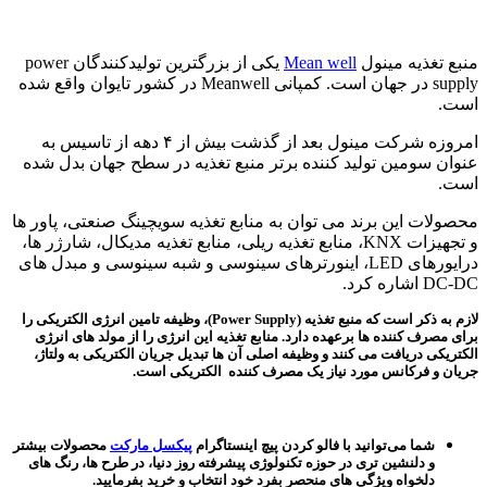
منبع تغذیه مینول
Mean well
یکی از بزرگترین تولیدکنندگان power
supply در جهان است. کمپانی Meanwell در کشور تایوان واقع شده
است.
امروزه شرکت مینول بعد از گذشت بیش از ۴ دهه از تاسیس به
عنوان سومین تولید کننده برتر منبع تغذیه در سطح جهان بدل شده
است.
محصولات این برند می توان به منابع تغذیه سویچینگ صنعتی، پاور ها
و تجهیزات KNX، منابع تغذیه ریلی، منابع تغذیه مدیکال، شارژر ها،
درایورهای LED، اینورترهای سینوسی و شبه سینوسی و مبدل های
DC-DC اشاره کرد.
لازم به ذکر است که منبع تغذیه (Power Supply)، وظیفه تامین انرژی الکتریکی را
برای مصرف کننده ها برعهده دارد. منابع تغذیه این انرژی را از مولد های انرژی
الکتریکی دریافت می کنند و وظیفه اصلی آن ها تبدیل جریان الکتریکی به ولتاژ،
جریان و فرکانس مورد نیاز یک مصرف کننده الکتریکی است.
شما می‌توانید با فالو کردن پیچ اینستاگرام
پیکسل مارکت
محصولات بیشتر
و دلنشین تری در حوزه تکنولوژی پیشرفته روز دنیا، در طرح ها، رنگ های
دلخواه ویژگی های منحصر بفرد خود انتخاب و خرید بفرمایید.