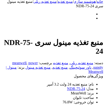
خانه
/
هوشمند سازی
/
منبع تغذیه
/
منبع تغذیه ریلی
/
منبع تغذیه مینول
سری NDR-75-24
منبع تغذیه مینول سری NDR-75-
24
دسته:
منبع تغذیه ریلی
,
منبع تغذیه
برچسب:
power
,
meanwell
supply
,
پاور سوئیچینگ
,
منبع تغذیه
,
منبع تغذیه مینول
برند:
مینول |
Meanwell
ویژگی‌های محصول
نام:
منبع تغذیه 24 ولت 3.2 آمپر
مدل:
NDR-75-24
برند:
MeanWell
ساخت:
تایوان
توان خروجی:
76.8W