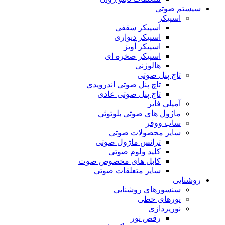
سیستم صوتی
اسپیکر
اسپیکر سقفی
اسپیکر دیواری
اسپیکر آویز
اسپیکر صخره ای
هالوژنی
تاچ پنل صوتی
تاچ پنل صوتی اندرویدی
تاچ پنل صوتی عادی
آمپلی فایر
ماژول های صوتی بلوتوثی
ساب ووفر
سایر محصولات صوتی
ترانس ماژول صوتی
کلید ولوم صوتی
کابل های مخصوص صوت
سایر متعلقات صوتی
روشنایی
سنسورهای روشنایی
نورهای خطی
نورپردازی
رقص نور