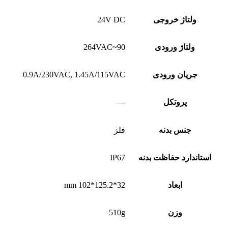
ولتاژ خروجی
24V DC
ولتاژ ورودی
90~264VAC
جریان ورودی
0.9A/230VAC, 1.45A/115VAC
پروتکل
—
جنس بدنه
فلز
استاندارد حفاظت بدنه
IP67
ابعاد
32*125.2*102 mm
وزن
510g