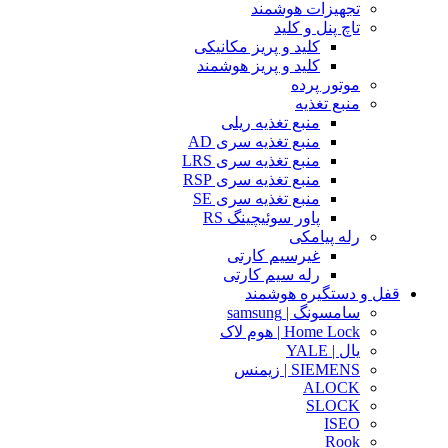
تجهیزات هوشمند
تاچ پنل و کلید
کلید و پریز مکانیکی
کلید و پریز هوشمند
موتور پرده
منبع تغذیه
منبع تغذیه ریلی
منبع تغذیه سری AD
منبع تغذیه سری LRS
منبع تغذیه سری RSP
منبع تغذیه سری SE
پاور سوئیچینگ RS
رله پیامکی
غیرسیم کارتی
رله سیم کارتی
قفل و دستگیره هوشمند
سامسونگ | samsung
Home Lock | هوم لاک
یال | YALE
SIEMENS | زیمنس
ALOCK
SLOCK
ISEO
Rook