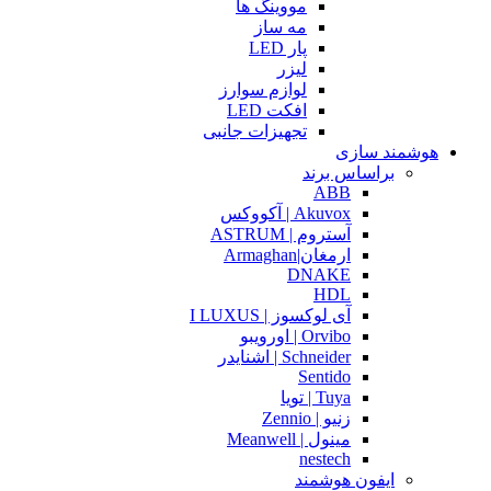
مووینگ ها
مه ساز
پار LED
لیزر
لوازم سوارز
افکت LED
تجهیزات جانبی
هوشمند سازی
براساس برند
ABB
Akuvox | آکووکس
آستروم | ASTRUM
ارمغان|Armaghan
DNAKE
HDL
آی لوکسوز | I LUXUS
Orvibo | اورویبو
Schneider | اشنایدر
Sentido
Tuya | تویا
زنیو | Zennio
مینول | Meanwell
nestech
ایفون هوشمند