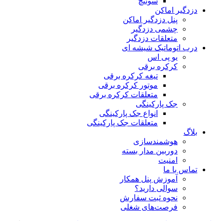
سوئیچ
دزدگیر اماکن
پنل دزدگیر اماکن
چشمی دزدگیر
متعلقات دزدگیر
درب اتوماتیک شیشه ای
یو پی اس
کرکره برقی
تیغه کرکره برقی
موتور کرکره برقی
متعلقات کرکره برقی
جک پارکینگی
انواع جک پارکینگی
متعلقات جک پارکینگی
بلاگ
هوشمندسازی
دوربین مدار بسته
امنیت
تماس با ما
آموزش پنل همکار
سوالی دارید؟
نحوه ثبت سفارش
فرصت‌های شغلی