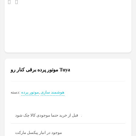
مدل
HDL-
MVSM35B.20
عدد
موتور پرده برقی کنار رو Tuya
هوشمند سازی
,
موتور پرده
دسته:
قبل از خرید حتما موجودی کالا چک شود.
موجود در انبار پیکسل مارکت