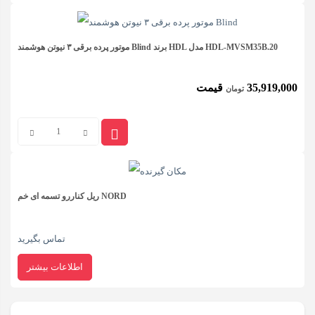
موتور پرده برقی ۳ نیوتن هوشمند Blind برند HDL مدل HDL-MVSM35B.20
35,919,000
قیمت
تومان
موتور
پرده
برقی
۳
ریل کناررو تسمه ای خم NORD
نیوتن
تماس بگیرید
هوشمند
Blind
اطلاعات بیشتر
برند
HDL