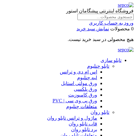
فروشگاه اینترنتی پیشگامان استور
ورود به حساب کاربری
0 محصولات
نمایش سبد خرید
هیچ محصولی در سبد خرید نیست.
تابلو سازی
تابلو چنلیوم
اس ام دی و ترانس
لبه چنلیوم
ورق مولتی استایل
ورق پلکسی
ورق کامپوزیت
ورق پی وی سی | PVC
متعلقات چنلیوم
تابلو روان
ماژول و ترانس تابلو روان
قاب تابلو روان
برد تابلو روان
متعلقات تابلو روان