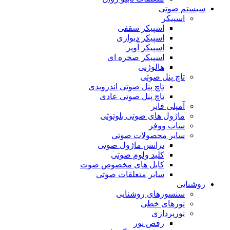
سیستم صوتی
اسپیکر
اسپیکر سقفی
اسپیکر دیواری
اسپیکر آویز
اسپیکر صخره ای
هالوژنی
تاچ پنل صوتی
تاچ پنل صوتی اندرویدی
تاچ پنل صوتی عادی
آمپلی فایر
ماژول های صوتی بلوتوثی
ساب ووفر
سایر محصولات صوتی
ترانس ماژول صوتی
کلید ولوم صوتی
کابل های مخصوص صوت
سایر متعلقات صوتی
روشنایی
سنسورهای روشنایی
نورهای خطی
نورپردازی
رقص نور