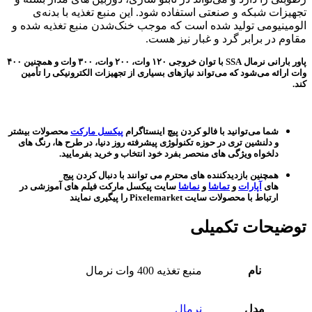
تجهیزات شبکه و صنعتی استفاده شود. این منبع تغذیه با بدنه‌ی
الومینیومی تولید شده است که موجب خنک‌شدن منبع تغذیه شده و
مقاوم در برابر گرد و غبار نیز هست.
پاور بارانی نرمال SSA با توان خروجی ۱۲۰ وات، ۲۰۰ وات، ۳۰۰ وات و همچنین ۴۰۰
وات ارائه می‌شود که می‌تواند نیازهای بسیاری از تجهیزات الکترونیکی را تأمین
کند.
شما می‌توانید با فالو کردن پیچ اینستاگرام
پیکسل مارکت
محصولات بیشتر
و دلنشین تری در حوزه تکنولوژی پیشرفته روز دنیا، در طرح ها، رنگ های
دلخواه ویژگی های منحصر بفرد خود انتخاب و خرید بفرمایید.
همچنین بازدیدکننده های محترم می توانند با دنبال کردن پیج
های
آپارات
و
تماشا
و
نماشا
سایت پیکسل مارکت فیلم های آموزشی در
ارتباط با محصولات سایت Pixelemarket را پیگیری نمایند
توضیحات تکمیلی
نام
منبع تغذیه 400 وات نرمال
مدل
نرمال