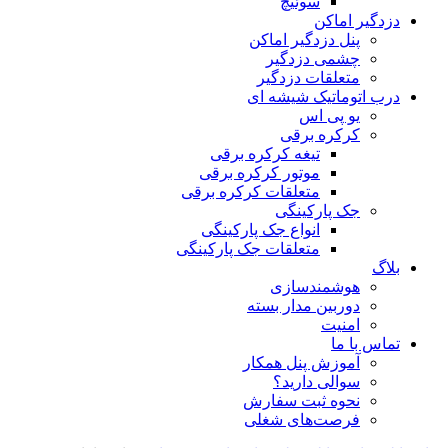
سوئیچ
دزدگیر اماکن
پنل دزدگیر اماکن
چشمی دزدگیر
متعلقات دزدگیر
درب اتوماتیک شیشه ای
یو پی اس
کرکره برقی
تیغه کرکره برقی
موتور کرکره برقی
متعلقات کرکره برقی
جک پارکینگی
انواع جک پارکینگی
متعلقات جک پارکینگی
بلاگ
هوشمندسازی
دوربین مدار بسته
امنیت
تماس با ما
آموزش پنل همکار
سوالی دارید؟
نحوه ثبت سفارش
فرصت‌های شغلی