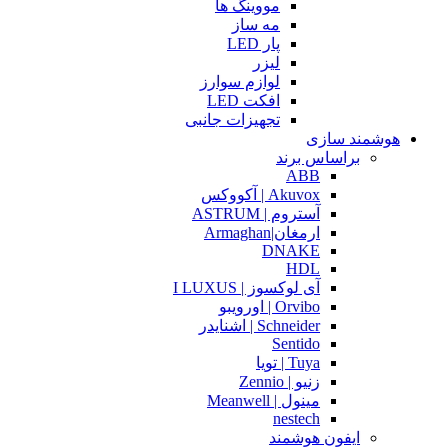
مووینگ ها
مه ساز
پار LED
لیزر
لوازم سوارز
افکت LED
تجهیزات جانبی
هوشمند سازی
براساس برند
ABB
Akuvox | آکووکس
آستروم | ASTRUM
ارمغان|Armaghan
DNAKE
HDL
آی لوکسوز | I LUXUS
Orvibo | اورویبو
Schneider | اشنایدر
Sentido
Tuya | تویا
زنیو | Zennio
مینول | Meanwell
nestech
ایفون هوشمند