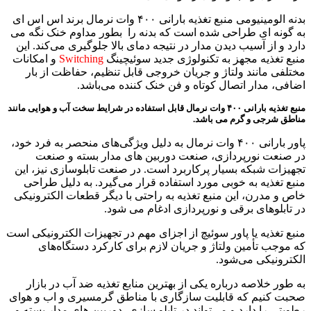
بدنه الومینیومی منبع تغذیه بارانی ۴۰۰ وات نرمال برند اس اس ای
به گونه ای طراحی شده است که بدنه را بطور مداوم خنک نگه می
دارد و از آسیب دیدن مدار در نتیجه دمای بالا جلوگیری می‌کند. این
منبع تغذیه مجهز به تکنولوژی جدید سوئیچینگ
Switching
و امکانات
مختلفی مانند ولتاژ و جریان خروجی قابل تنظیم، حفاظت از بار
اضافی، مدار اتصال کوتاه و فن خنک کننده می‌باشد.
منبع تغذیه بارانی ۴۰۰ وات نرمال قابل استفاده در شرایط سخت آب و هوایی مانند
مناطق شرجی و گرم می باشد.
پاور بارانی ۴۰۰ وات نرمال به دلیل ویژگی‌های منحصر به فرد خود،
در صنعت نورپردازی، صنعت دوربین های مدار بسته و صنعت
تجهیزات شبکه بسیار پرکاربرد است. در صنعت تابلوسازی نیز، این
منبع تغذیه به خوبی مورد استفاده قرار می‌گیرد. به دلیل طراحی
خاص و مدرن، این منبع تغذیه به راحتی با دیگر قطعات الکترونیکی
در تابلوهای برقی و نورپردازی ادغام می شود.
منبع تغذیه یا پاور سوئیچ از اجزای مهم در تجهیزات الکترونیکی است
که موجب تأمین ولتاژ و جریان لازم برای کارکرد دستگاه‌های
الکترونیکی می‌شود.
به طور خلاصه درباره یکی از بهترین منابع تغذیه ضد آب در بازار
صحبت کنیم که قابلیت سازگاری با مناطق گرمسیری و اب و هوای
رطوبتی را دارد و می‌تواند در تابلو سازی، دوربین های مدار بسته و