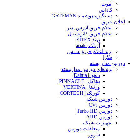
آموت
کاداس
دستگیره هوشمند GATEMAN
اعلان حریق
اعلام حریق آدرس پذیر
اعلام حریق کانونشنال
برند ZITEX
آریاک | ariak
برند اعلام حریق سنس
هگزا
دوربین مدار بسته
برندهای دوربین مداربسته
داهوا | Dahua
پیناکل | PINNACLE
ورتینا | VERTINA
کورتک | CORTECH
دوربین شبکه
دوربین CVI
دوربین Turbo HD
دوربین AHD
تجهیزات شبکه
متعلقات دوربین
سرور