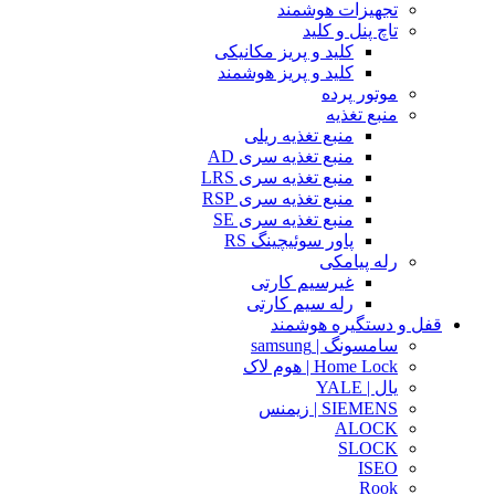
تجهیزات هوشمند
تاچ پنل و کلید
کلید و پریز مکانیکی
کلید و پریز هوشمند
موتور پرده
منبع تغذیه
منبع تغذیه ریلی
منبع تغذیه سری AD
منبع تغذیه سری LRS
منبع تغذیه سری RSP
منبع تغذیه سری SE
پاور سوئیچینگ RS
رله پیامکی
غیرسیم کارتی
رله سیم کارتی
قفل و دستگیره هوشمند
سامسونگ | samsung
Home Lock | هوم لاک
یال | YALE
SIEMENS | زیمنس
ALOCK
SLOCK
ISEO
Rook