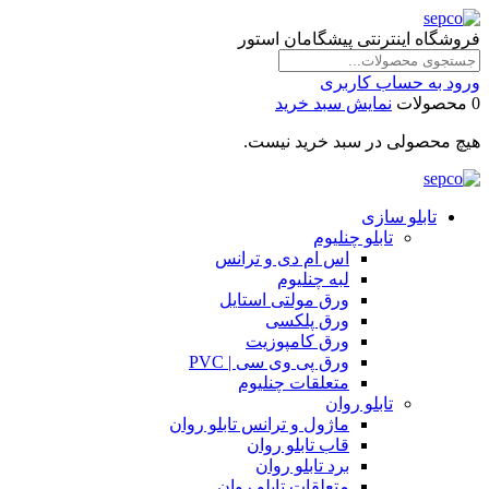
فروشگاه اینترنتی پیشگامان استور
ورود به حساب کاربری
0 محصولات
نمایش سبد خرید
هیچ محصولی در سبد خرید نیست.
تابلو سازی
تابلو چنلیوم
اس ام دی و ترانس
لبه چنلیوم
ورق مولتی استایل
ورق پلکسی
ورق کامپوزیت
ورق پی وی سی | PVC
متعلقات چنلیوم
تابلو روان
ماژول و ترانس تابلو روان
قاب تابلو روان
برد تابلو روان
متعلقات تابلو روان