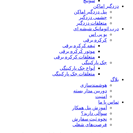
سوئیچ
دزدگیر اماکن
پنل دزدگیر اماکن
چشمی دزدگیر
متعلقات دزدگیر
درب اتوماتیک شیشه ای
یو پی اس
کرکره برقی
تیغه کرکره برقی
موتور کرکره برقی
متعلقات کرکره برقی
جک پارکینگی
انواع جک پارکینگی
متعلقات جک پارکینگی
بلاگ
هوشمندسازی
دوربین مدار بسته
امنیت
تماس با ما
آموزش پنل همکار
سوالی دارید؟
نحوه ثبت سفارش
فرصت‌های شغلی