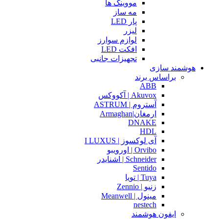
مووینگ ها
مه ساز
پار LED
لیزر
لوازم سوارز
افکت LED
تجهیزات جانبی
هوشمند سازی
براساس برند
ABB
Akuvox | آکووکس
آستروم | ASTRUM
ارمغان|Armaghan
DNAKE
HDL
آی لوکسوز | I LUXUS
Orvibo | اورویبو
Schneider | اشنایدر
Sentido
Tuya | تویا
زنیو | Zennio
مینول | Meanwell
nestech
ایفون هوشمند