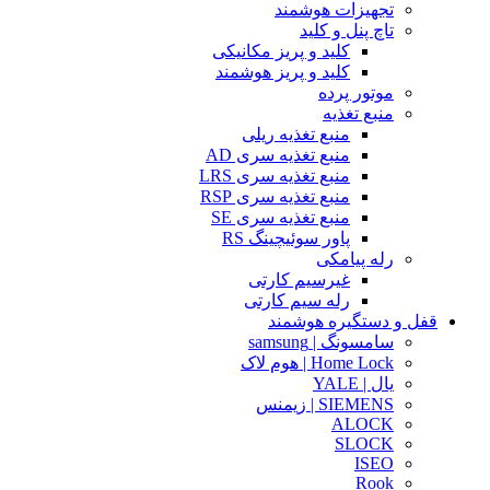
تجهیزات هوشمند
تاچ پنل و کلید
کلید و پریز مکانیکی
کلید و پریز هوشمند
موتور پرده
منبع تغذیه
منبع تغذیه ریلی
منبع تغذیه سری AD
منبع تغذیه سری LRS
منبع تغذیه سری RSP
منبع تغذیه سری SE
پاور سوئیچینگ RS
رله پیامکی
غیرسیم کارتی
رله سیم کارتی
قفل و دستگیره هوشمند
سامسونگ | samsung
Home Lock | هوم لاک
یال | YALE
SIEMENS | زیمنس
ALOCK
SLOCK
ISEO
Rook