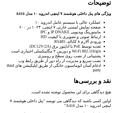
توضیحات
ویژگی های پنل داخلی هوشمند ۷ اینچی اندروید ۱۰ مدل A416
عملکرد عالی با سیستم عامل اندروید ۱۰
صفحه نمایش لمسی خازنی ۷ اینچی، ۱۰۲۴ در ۶۰۰
مانیتورینگ ویدیویی IP DNAKE و IPC
ارتباط صوتی و تصویری با کیفیت HD
ورودی آلارم ۸ کاناله، RS485
تغذیه توسط PoE یا آداپتور برق (DC12V/2A)
Wi-Fi 802.11b/g/n و دوربین ۲ مگاپیکسلی اختیاری است
پشتیبانی از نصب روی سطح و رومیزی
نصب سریع و مدیریت از راه دور از طریق رابط وب
ادغام آسان اتوماسیون خانگی از طریق اپلیکیشن های third
party
نقد و بررسی‌ها
هیچ دیدگاهی برای این محصول نوشته نشده است.
اولین کسی باشید که دیدگاهی می نویسد “پنل داخلی هوشمند ۷
اینچی اندروید ۱۰ مدل A416”