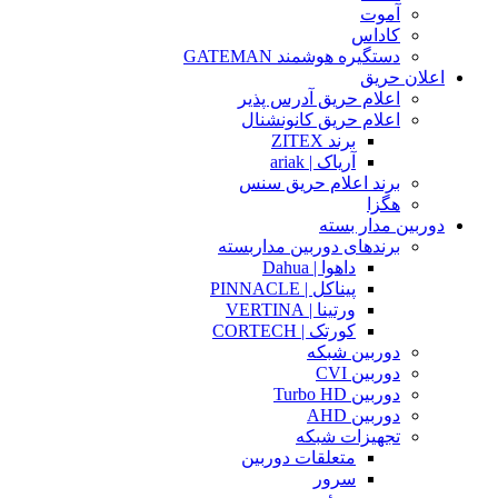
آموت
کاداس
دستگیره هوشمند GATEMAN
اعلان حریق
اعلام حریق آدرس پذیر
اعلام حریق کانونشنال
برند ZITEX
آریاک | ariak
برند اعلام حریق سنس
هگزا
دوربین مدار بسته
برندهای دوربین مداربسته
داهوا | Dahua
پیناکل | PINNACLE
ورتینا | VERTINA
کورتک | CORTECH
دوربین شبکه
دوربین CVI
دوربین Turbo HD
دوربین AHD
تجهیزات شبکه
متعلقات دوربین
سرور