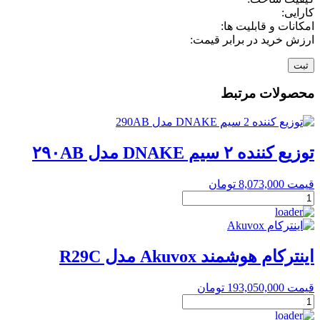
کارایی:
امکانات و قابلیت ها:
ارزش خرید در برابر قیمت:
محصولات مرتبط
توزیع کننده ۲ سیم DNAKE مدل ۲۹۰AB
قیمت
8,073,000
تومان
توزیع
کننده
۲
سیم
DNAKE
اینترکام هوشمند Akuvox مدل R29C
مدل
۲۹۰AB
قیمت
193,050,000
تومان
عدد
اینترکام
هوشمند