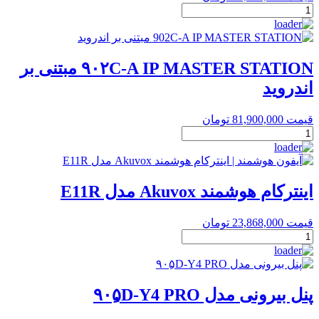
کیت
عدد
اینترکام
تصویری
IP
مدل
۹۰۲C-A IP MASTER STATION مبتنی بر
IPK01
اندروید
عدد
قیمت
81,900,000
تومان
۹۰۲C-
A
IP
MASTER
STATION
اینترکام هوشمند Akuvox مدل E11R
مبتنی
بر
قیمت
23,868,000
تومان
اندروید
اینترکام
عدد
هوشمند
Akuvox
مدل
E11R
پنل بیرونی مدل ۹۰۵ِD-Y4 PRO
عدد