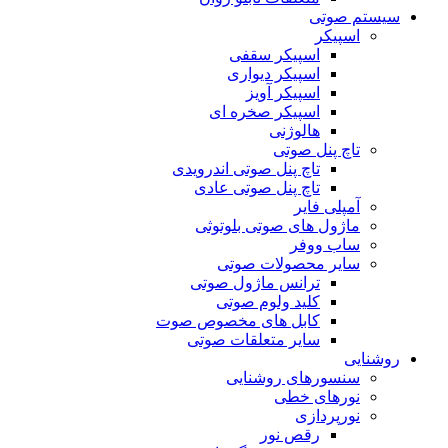
سیستم صوتی
اسپیکر
اسپیکر سقفی
اسپیکر دیواری
اسپیکر آویز
اسپیکر صخره ای
هالوژنی
تاچ پنل صوتی
تاچ پنل صوتی اندرویدی
تاچ پنل صوتی عادی
آمپلی فایر
ماژول های صوتی بلوتوثی
ساب ووفر
سایر محصولات صوتی
ترانس ماژول صوتی
کلید ولوم صوتی
کابل های مخصوص صوت
سایر متعلقات صوتی
روشنایی
سنسورهای روشنایی
نورهای خطی
نورپردازی
رقص نور