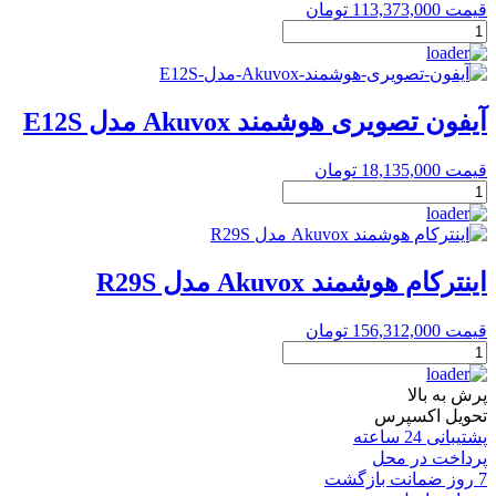
قیمت
113,373,000
تومان
پنل
بیرونی
مدل
۹۰۵ِD-
Y4
آیفون تصویری هوشمند Akuvox مدل E12S
PRO
عدد
قیمت
18,135,000
تومان
آیفون
تصویری
هوشمند
Akuvox
مدل
اینترکام هوشمند Akuvox مدل R29S
E12S
عدد
قیمت
156,312,000
تومان
اینترکام
هوشمند
Akuvox
پرش به بالا
مدل
تحویل اکسپرس
R29S
پشتیبانی 24 ساعته
عدد
پرداخت در محل
7 روز ضمانت بازگشت