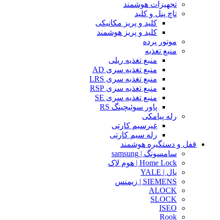
تجهیزات هوشمند
تاچ پنل و کلید
کلید و پریز مکانیکی
کلید و پریز هوشمند
موتور پرده
منبع تغذیه
منبع تغذیه ریلی
منبع تغذیه سری AD
منبع تغذیه سری LRS
منبع تغذیه سری RSP
منبع تغذیه سری SE
پاور سوئیچینگ RS
رله پیامکی
غیرسیم کارتی
رله سیم کارتی
قفل و دستگیره هوشمند
سامسونگ | samsung
Home Lock | هوم لاک
یال | YALE
SIEMENS | زیمنس
ALOCK
SLOCK
ISEO
Rook