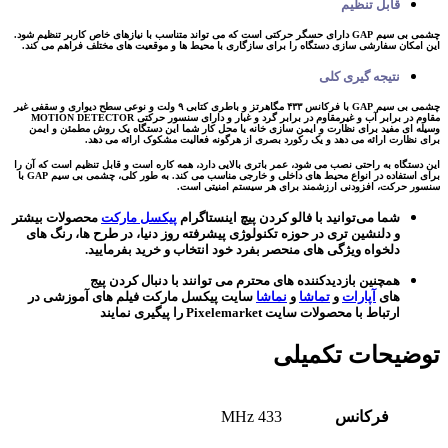
قابل تنظیم
چشمی بی سیم GAP دارای حسگر حرکتی است که می تواند متناسب با نیازهای خاص کاربر تنظیم شود.
این امکان سفارشی سازی دستگاه را برای سازگاری با محیط ها و موقعیت های مختلف فراهم می کند.
نتیجه گیری کلی
چشمی بی سیم GAP با فرکانس ۴۳۳ مگاهرتز و باطری کتابی ۹ ولت و نوعی سطح دیواری و سقفی غیر
مقاوم در برابر آب و غیرمقاوم در برابر گرد و غبار و دارای سنسور حرکتی MOTION DETECTOR
وسیله ای مفید برای نظارت و ایمن سازی خانه یا محل کار شما این دستگاه یک روش مطمئن و ایمن
برای نظارت ارائه می دهد و یک رکورد بصری از هرگونه فعالیت مشکوک ارائه می دهد.
این دستگاه به راحتی نصب می شود، عمر باتری بالایی دارد، همه کاره است و قابل تنظیم است که آن را
برای استفاده در انواع محیط های داخلی و خارجی مناسب می کند. به طور کلی، چشمی بی سیم GAP با
سنسور حرکت، افزودنی ارزشمند برای هر سیستم امنیتی است.
شما می‌توانید با فالو کردن پیچ اینستاگرام
پیکسل مارکت
محصولات بیشتر
و دلنشین تری در حوزه تکنولوژی پیشرفته روز دنیا، در طرح ها، رنگ های
دلخواه ویژگی های منحصر بفرد خود انتخاب و خرید بفرمایید.
همچنین بازدیدکننده های محترم می توانند با دنبال کردن پیج
های
آپارات
و
تماشا
و
نماشا
سایت پیکسل مارکت فیلم های آموزشی در
ارتباط با محصولات سایت Pixelemarket را پیگیری نمایند
توضیحات تکمیلی
فرکانس
433 MHz