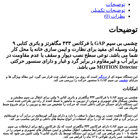
توضیحات
توضیحات تکمیلی
نظرات (0)
توضیحات
چشمی بی سیم GAP با فرکانس ۴۳۳ مگاهرتز و باتری کتابی ۹
ولت وسیله ای مفید برای نظارت و ایمن سازی خانه یا محل کار
شما می باشد. نوعی سطح نصب دیوار و سقف با عدم مقاومت در
برابر آب و غیرمقاوم در برابر گرد و غبار و دارای سنسور حرکتی
MOTION Detector می باشد.
این دستگاه نمونه ای از
دزدگیر
است که روی برد چشم اصلی چت قرار می گیرد. این مقاله ویژگی ها و
مزایای
چشمی
بی سیم GAP با سنسور حرکت را بررسی می کند.
امکانات
چشمی بی سیم GAP با فرکانس ۴۳۳ مگاهرتز و باتری کتابی ۹ ولتی برای انتقال بی سیم مطمئن و
مطمئن سیگنال های تصویری و صوتی از دوربین به مانیتور یا ضبط کننده از راه دور طراحی شده است.
این دستگاه دارای حسگر حرکتی داخلی است که حرکت را تشخیص می دهد و دوربین را برای شروع ضبط
تحریک می کند.
این دستگاه قابلیت نصب بر روی دیوار یا سقف را دارد و دارای ویژگی غیرمقاوم در برابر آب و غیرمقاوم
در برابر گرد و غبار است که آن را برای استفاده در انواع محیط های داخلی و خارجی مناسب می کند.
چشمی بی سیم GAP دارای فرکانس ۴۳۳ مگاهرتز است که یک فرکانس رایج برای ارتباطات بی سیم
است. این فرکانس بسته به شرایط محیطی، انتقال مطمئن و ایمن سیگنال های تصویری و صوتی را در
فاصله تا ۱۰۰ متر فراهم می کند. انرژی این دستگاه توسط یک باتری کتابی ۹ ولتی تامین می شود که بسته
به استفاده، عمر باتری طولانی تا ۱۲ ماه را فراهم می کند.