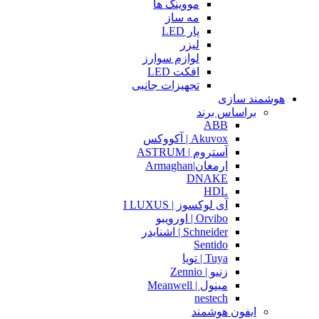
مووینگ ها
مه ساز
پار LED
لیزر
لوازم سوارز
افکت LED
تجهیزات جانبی
هوشمند سازی
براساس برند
ABB
Akuvox | آکووکس
آستروم | ASTRUM
ارمغان|Armaghan
DNAKE
HDL
آی لوکسوز | I LUXUS
Orvibo | اورویبو
Schneider | اشنایدر
Sentido
Tuya | تویا
زنیو | Zennio
مینول | Meanwell
nestech
ایفون هوشمند