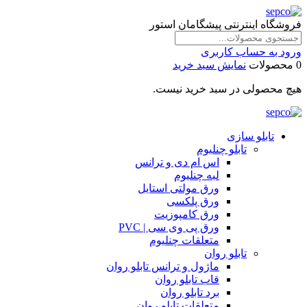
فروشگاه اینترنتی پیشگامان استور
ورود به حساب کاربری
0 محصولات
نمایش سبد خرید
هیچ محصولی در سبد خرید نیست.
تابلو سازی
تابلو چنلیوم
اس ام دی و ترانس
لبه چنلیوم
ورق مولتی استایل
ورق پلکسی
ورق کامپوزیت
ورق پی وی سی | PVC
متعلقات چنلیوم
تابلو روان
ماژول و ترانس تابلو روان
قاب تابلو روان
برد تابلو روان
متعلقات تابلو روان