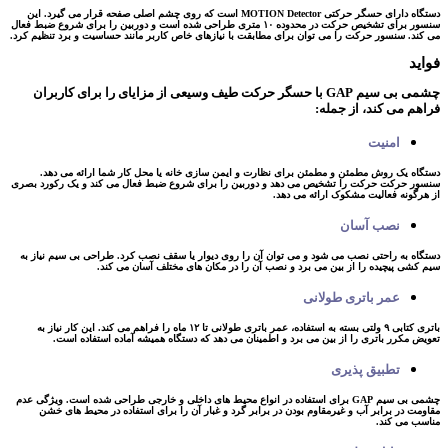
دستگاه دارای حسگر حرکتی MOTION Detector است که روی چشم اصلی صفحه قرار می گیرد. این
سنسور برای تشخیص حرکت در محدوده ۱۰ متری طراحی شده است و دوربین را برای شروع ضبط فعال
می کند. سنسور حرکت را می توان برای مطابقت با نیازهای خاص کاربر مانند حساسیت و برد تنظیم کرد.
فواید
چشمی بی سیم GAP با حسگر حرکت طیف وسیعی از مزایای را برای کاربران
فراهم می کند، از جمله:
امنیت
دستگاه یک روش مطمئن و مطمئن برای نظارت و ایمن سازی خانه یا محل کار شما ارائه می دهد.
سنسور حرکت حرکت را تشخیص می دهد و دوربین را برای شروع ضبط فعال می کند و یک رکورد بصری
از هرگونه فعالیت مشکوک ارائه می دهد.
نصب آسان
دستگاه به راحتی نصب می شود و می توان آن را روی دیوار یا سقف نصب کرد. طراحی بی سیم نیاز به
سیم کشی پیچیده را از بین می برد و نصب آن را در مکان های مختلف آسان می کند.
عمر باتری طولانی
باتری کتابی ۹ ولتی بسته به استفاده، عمر باتری طولانی تا ۱۲ ماه را فراهم می کند. این کار نیاز به
تعویض مکرر باتری را از بین می برد و اطمینان می دهد که دستگاه همیشه آماده استفاده است.
تطبیق پذیری
چشمی بی سیم GAP برای استفاده در انواع محیط های داخلی و خارجی طراحی شده است. ویژگی عدم
مقاومت در برابر آب و غیرمقاوم بودن در برابر گرد و غبار آن را برای استفاده در محیط های خشن
مناسب می کند.