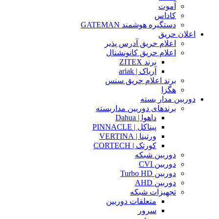
آموت
کاداس
دستگیره هوشمند GATEMAN
اعلان حریق
اعلام حریق آدرس پذیر
اعلام حریق کانونشنال
برند ZITEX
آریاک | ariak
برند اعلام حریق سنس
هگزا
دوربین مدار بسته
برندهای دوربین مداربسته
داهوا | Dahua
پیناکل | PINNACLE
ورتینا | VERTINA
کورتک | CORTECH
دوربین شبکه
دوربین CVI
دوربین Turbo HD
دوربین AHD
تجهیزات شبکه
متعلقات دوربین
سرور