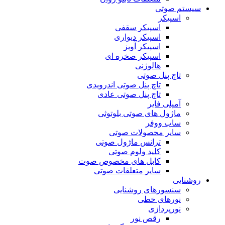
سیستم صوتی
اسپیکر
اسپیکر سقفی
اسپیکر دیواری
اسپیکر آویز
اسپیکر صخره ای
هالوژنی
تاچ پنل صوتی
تاچ پنل صوتی اندرویدی
تاچ پنل صوتی عادی
آمپلی فایر
ماژول های صوتی بلوتوثی
ساب ووفر
سایر محصولات صوتی
ترانس ماژول صوتی
کلید ولوم صوتی
کابل های مخصوص صوت
سایر متعلقات صوتی
روشنایی
سنسورهای روشنایی
نورهای خطی
نورپردازی
رقص نور