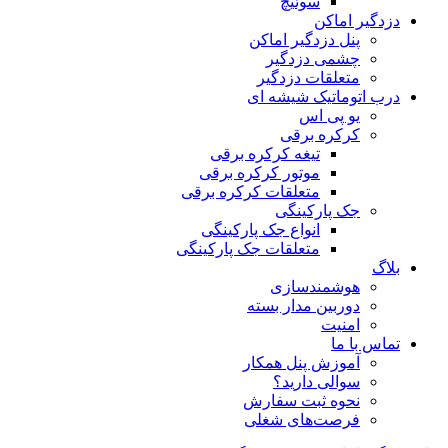
سوئیچ
دزدگیر اماکن
پنل دزدگیر اماکن
چشمی دزدگیر
متعلقات دزدگیر
درب اتوماتیک شیشه ای
یو پی اس
کرکره برقی
تیغه کرکره برقی
موتور کرکره برقی
متعلقات کرکره برقی
جک پارکینگی
انواع جک پارکینگی
متعلقات جک پارکینگی
بلاگ
هوشمندسازی
دوربین مدار بسته
امنیت
تماس با ما
آموزش پنل همکار
سوالی دارید؟
نحوه ثبت سفارش
فرصت‌های شغلی