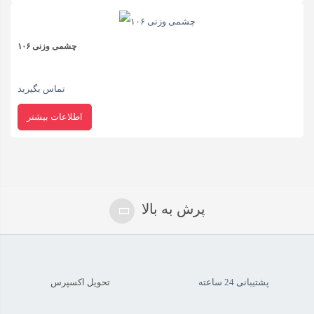
مقرون به صرفه، قابل اعتماد و کاربردی است، یک انتخاب عالی است. با طیف وسیعی از
ویژگی های خود، محافظت عالی در برابر مزاحمان بالقوه ارائه می دهد و به شما کمک می
چشمی وزنی ۱۰۶
کند تا مطمئن شوید که می توانید خانه یا تجارت خود را ایمن و ایمن نگه دارید.
تماس بگیرید
شما می‌توانید با فالو کردن پیچ اینستاگرام
پیکسل مارکت
محصولات
اطلاعات بیشتر
بیشتر و دلنشین تری در حوزه تکنولوژی پیشرفته روز دنیا، در طرح ها،
رنگ های دلخواه ویژگی های منحصر بفرد خود انتخاب و خرید بفرمایید.
همچنین بازدیدکننده های محترم می توانند با دنبال کردن پیج های
پرش به بالا
آپارات
و
تماشا
و
نماشا
سایت پیکسل مارکت فیلم های آموزشی در
ارتباط با محصولات سایت Pixelemarket را پیگیری نمایند
پشتیبانی 24 ساعته
تحویل اکسپرس