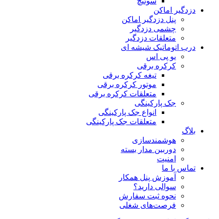
سوئیچ
دزدگیر اماکن
پنل دزدگیر اماکن
چشمی دزدگیر
متعلقات دزدگیر
درب اتوماتیک شیشه ای
یو پی اس
کرکره برقی
تیغه کرکره برقی
موتور کرکره برقی
متعلقات کرکره برقی
جک پارکینگی
انواع جک پارکینگی
متعلقات جک پارکینگی
بلاگ
هوشمندسازی
دوربین مدار بسته
امنیت
تماس با ما
آموزش پنل همکار
سوالی دارید؟
نحوه ثبت سفارش
فرصت‌های شغلی