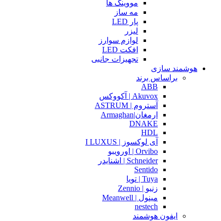
مووینگ ها
مه ساز
پار LED
لیزر
لوازم سوارز
افکت LED
تجهیزات جانبی
هوشمند سازی
براساس برند
ABB
Akuvox | آکووکس
آستروم | ASTRUM
ارمغان|Armaghan
DNAKE
HDL
آی لوکسوز | I LUXUS
Orvibo | اورویبو
Schneider | اشنایدر
Sentido
Tuya | تویا
زنیو | Zennio
مینول | Meanwell
nestech
ایفون هوشمند