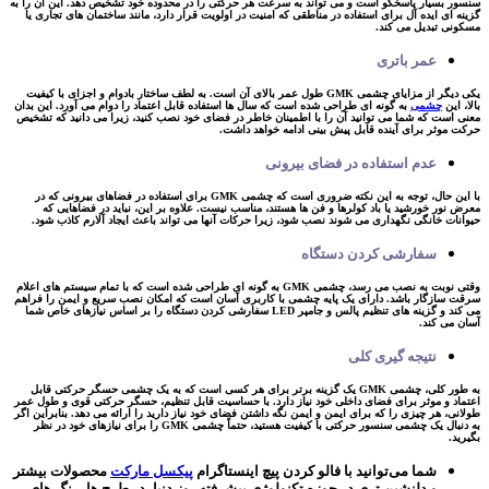
سنسور بسیار پاسخگو است و می تواند به سرعت هر حرکتی را در محدوده خود تشخیص دهد. این آن را به
گزینه ای ایده آل برای استفاده در مناطقی که امنیت در اولویت قرار دارد، مانند ساختمان های تجاری یا
مسکونی تبدیل می کند.
عمر باتری
یکی دیگر از مزایای چشمی GMK طول عمر بالای آن است. به لطف ساختار بادوام و اجزای با کیفیت
بالا، این
چشمی
به گونه ای طراحی شده است که سال ها استفاده قابل اعتماد را دوام می آورد. این بدان
معنی است که شما می توانید آن را با اطمینان خاطر در فضای خود نصب کنید، زیرا می دانید که تشخیص
حرکت موثر برای آینده قابل پیش بینی ادامه خواهد داشت.
عدم استفاده در فضای بیرونی
با این حال، توجه به این نکته ضروری است که چشمی GMK برای استفاده در فضاهای بیرونی که در
معرض نور خورشید یا باد کولرها و فن ها هستند، مناسب نیست. علاوه بر این، نباید در فضاهایی که
حیوانات خانگی نگهداری می شوند نصب شود، زیرا حرکات آنها می تواند باعث ایجاد آلارم کاذب شود.
سفارشی کردن دستگاه
وقتی نوبت به نصب می رسد، چشمی GMK به گونه ای طراحی شده است که با تمام سیستم های اعلام
سرقت سازگار باشد. دارای یک پایه چشمی با کاربری آسان است که امکان نصب سریع و ایمن را فراهم
می کند و گزینه های تنظیم پالس و جامپر LED سفارشی کردن دستگاه را بر اساس نیازهای خاص شما
آسان می کند.
نتیجه گیری کلی
به طور کلی، چشمی GMK یک گزینه برتر برای هر کسی است که به یک چشمی حسگر حرکتی قابل
اعتماد و موثر برای فضای داخلی خود نیاز دارد. با حساسیت قابل تنظیم، حسگر حرکتی قوی و طول عمر
طولانی، هر چیزی را که برای ایمن و ایمن نگه داشتن فضای خود نیاز دارید را ارائه می دهد. بنابراین اگر
به دنبال یک چشمی سنسور حرکتی با کیفیت هستید، حتماً چشمی GMK را برای نیازهای خود در نظر
بگیرید.
شما می‌توانید با فالو کردن پیچ اینستاگرام
پیکسل مارکت
محصولات بیشتر
و دلنشین تری در حوزه تکنولوژی پیشرفته روز دنیا، در طرح ها، رنگ های