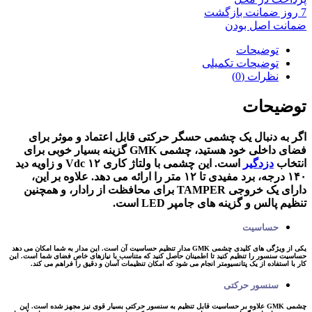
7 روز ضمانت بازگشت
ضمانت اصل بودن
توضیحات
توضیحات تکمیلی
نظرات (0)
توضیحات
اگر به دنبال یک چشمی حسگر حرکتی قابل اعتماد و موثر برای
فضای داخلی خود هستید، چشمی GMK گزینه بسیار خوبی برای
انتخاب
دزدگیر
است. این چشمی با ولتاژ کاری ۱۲ Vdc و زاویه دید
۱۴۰ درجه، برد مفیدی تا ۱۲ متر را ارائه می دهد. علاوه بر این،
دارای یک خروجی TAMPER برای محافظت از رادار، و همچنین
تنظیم پالس و گزینه های جامپر LED است.
حساسیت
یکی از ویژگی های کلیدی چشمی GMK مدار تنظیم حساسیت آن است. این مدار به شما امکان می دهد
حساسیت سنسور را تنظیم کنید تا اطمینان حاصل کنید که متناسب با نیازهای خاص فضای شما است. این
کار با استفاده از یک پتانسیومتر انجام می شود که امکان تنظیمات آسان و دقیق را فراهم می کند.
سنسور حرکتی
چشمی GMK علاوه بر حساسیت قابل تنظیم به سنسور حرکتی بسیار قوی نیز مجهز شده است. این