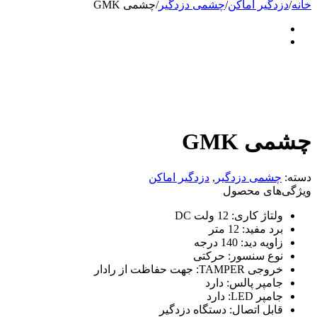
خانه
/
دزدگیر اماکن
/
چشمی دزدگیر
/
چشمی GMK
چشمی GMK
دسته:
چشمی دزدگیر
,
دزدگیر اماکن
ویژگی‌های محصول
ولتاژ کاری:
12 ولت DC
برد مفید:
12 متر
زاویه دید:
140 درجه
نوع سنسور:
حرکتی
خروجی TAMPER:
جهت حفاظت از رادار
جامپر پالس:
دارد
جامپر LED:
دارد
قابل اتصال:
دستگاه دزدگیر