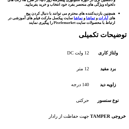
دلخواه ویژگی های منحصر بفرد خود انتخاب و خرید بفرمایید.
همچنین بازدیدکننده های محترم می توانند با دنبال کردن پیج
های
آپارات
و
تماشا
و
نماشا
سایت پیکسل مارکت فیلم های آموزشی در
ارتباط با محصولات سایت Pixelemarket را پیگیری نمایند
توضیحات تکمیلی
ولتاژ کاری
12 ولت DC
برد مفید
12 متر
زاویه دید
140 درجه
نوع سنسور
حرکتی
خروجی TAMPER
جهت حفاظت از رادار