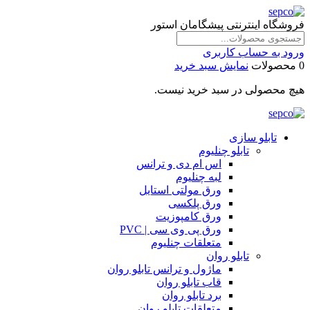
فروشگاه اینترنتی پیشگامان استور
ورود به حساب کاربری
0 محصولات
نمایش سبد خرید
هیچ محصولی در سبد خرید نیست.
تابلو سازی
تابلو چنلیوم
اس ام دی و ترانس
لبه چنلیوم
ورق مولتی استایل
ورق پلکسی
ورق کامپوزیت
ورق پی وی سی | PVC
متعلقات چنلیوم
تابلو روان
ماژول و ترانس تابلو روان
قاب تابلو روان
برد تابلو روان
متعلقات تابلو روان