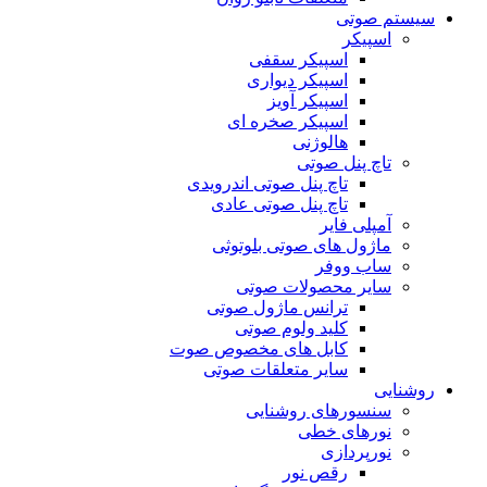
سیستم صوتی
اسپیکر
اسپیکر سقفی
اسپیکر دیواری
اسپیکر آویز
اسپیکر صخره ای
هالوژنی
تاچ پنل صوتی
تاچ پنل صوتی اندرویدی
تاچ پنل صوتی عادی
آمپلی فایر
ماژول های صوتی بلوتوثی
ساب ووفر
سایر محصولات صوتی
ترانس ماژول صوتی
کلید ولوم صوتی
کابل های مخصوص صوت
سایر متعلقات صوتی
روشنایی
سنسورهای روشنایی
نورهای خطی
نورپردازی
رقص نور