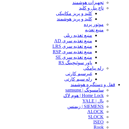
تجهیزات هوشمند
تاچ پنل و کلید
کلید و پریز مکانیکی
کلید و پریز هوشمند
موتور پرده
منبع تغذیه
منبع تغذیه ریلی
منبع تغذیه سری AD
منبع تغذیه سری LRS
منبع تغذیه سری RSP
منبع تغذیه سری SE
پاور سوئیچینگ RS
رله پیامکی
غیرسیم کارتی
رله سیم کارتی
قفل و دستگیره هوشمند
سامسونگ | samsung
Home Lock | هوم لاک
یال | YALE
SIEMENS | زیمنس
ALOCK
SLOCK
ISEO
Rook