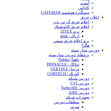
آموت
کاداس
دستگیره هوشمند GATEMAN
اعلان حریق
اعلام حریق آدرس پذیر
اعلام حریق کانونشنال
برند ZITEX
آریاک | ariak
برند اعلام حریق سنس
هگزا
دوربین مدار بسته
برندهای دوربین مداربسته
داهوا | Dahua
پیناکل | PINNACLE
ورتینا | VERTINA
کورتک | CORTECH
دوربین شبکه
دوربین CVI
دوربین Turbo HD
دوربین AHD
تجهیزات شبکه
متعلقات دوربین
سرور