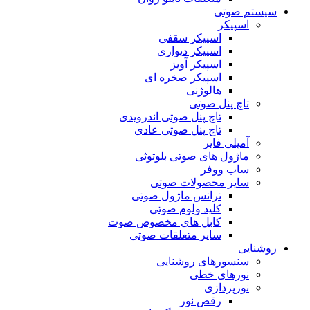
سیستم صوتی
اسپیکر
اسپیکر سقفی
اسپیکر دیواری
اسپیکر آویز
اسپیکر صخره ای
هالوژنی
تاچ پنل صوتی
تاچ پنل صوتی اندرویدی
تاچ پنل صوتی عادی
آمپلی فایر
ماژول های صوتی بلوتوثی
ساب ووفر
سایر محصولات صوتی
ترانس ماژول صوتی
کلید ولوم صوتی
کابل های مخصوص صوت
سایر متعلقات صوتی
روشنایی
سنسورهای روشنایی
نورهای خطی
نورپردازی
رقص نور