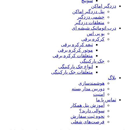
سوئیچ
دزدگیر اماکن
پنل دزدگیر اماکن
چشمی دزدگیر
متعلقات دزدگیر
درب اتوماتیک شیشه ای
یو پی اس
کرکره برقی
تیغه کرکره برقی
موتور کرکره برقی
متعلقات کرکره برقی
جک پارکینگی
انواع جک پارکینگی
متعلقات جک پارکینگی
بلاگ
هوشمندسازی
دوربین مدار بسته
امنیت
تماس با ما
آموزش پنل همکار
سوالی دارید؟
نحوه ثبت سفارش
فرصت‌های شغلی