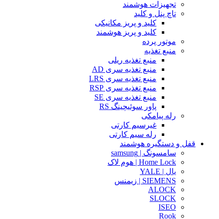
تجهیزات هوشمند
تاچ پنل و کلید
کلید و پریز مکانیکی
کلید و پریز هوشمند
موتور پرده
منبع تغذیه
منبع تغذیه ریلی
منبع تغذیه سری AD
منبع تغذیه سری LRS
منبع تغذیه سری RSP
منبع تغذیه سری SE
پاور سوئیچینگ RS
رله پیامکی
غیرسیم کارتی
رله سیم کارتی
قفل و دستگیره هوشمند
سامسونگ | samsung
Home Lock | هوم لاک
یال | YALE
SIEMENS | زیمنس
ALOCK
SLOCK
ISEO
Rook