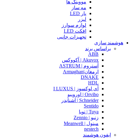
مووینگ ها
مه ساز
پار LED
لیزر
لوازم سوارز
افکت LED
تجهیزات جانبی
هوشمند سازی
براساس برند
ABB
Akuvox | آکووکس
آستروم | ASTRUM
ارمغان|Armaghan
DNAKE
HDL
آی لوکسوز | I LUXUS
Orvibo | اورویبو
Schneider | اشنایدر
Sentido
Tuya | تویا
زنیو | Zennio
مینول | Meanwell
nestech
ایفون هوشمند