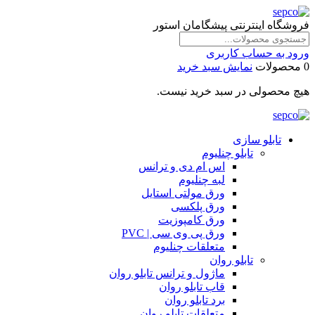
فروشگاه اینترنتی پیشگامان استور
ورود به حساب کاربری
0 محصولات
نمایش سبد خرید
هیچ محصولی در سبد خرید نیست.
تابلو سازی
تابلو چنلیوم
اس ام دی و ترانس
لبه چنلیوم
ورق مولتی استایل
ورق پلکسی
ورق کامپوزیت
ورق پی وی سی | PVC
متعلقات چنلیوم
تابلو روان
ماژول و ترانس تابلو روان
قاب تابلو روان
برد تابلو روان
متعلقات تابلو روان