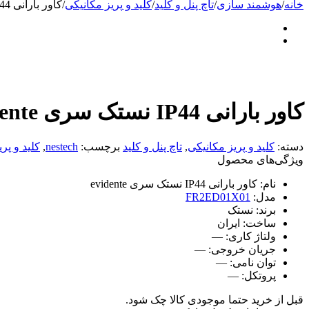
خانه
/
هوشمند سازی
/
تاچ پنل و کلید
/
کلید و پریز مکانیکی
/
کاور بارانی IP44 نستک سری evidente مدل FR2ED01X01
کاور بارانی IP44 نستک سری evidente مدل FR2ED01X01
دسته:
کلید و پریز مکانیکی
,
تاچ پنل و کلید
برچسب:
nestech
,
کلید و پری
ویژگی‌های محصول
نام:
کاور بارانی IP44 نستک سری evidente
مدل:
FR2ED01X01
برند:
نستک
ساخت:
ایران
ولتاژ کاری:
—
جریان خروجی:
—
توان نامی:
—
پروتکل:
—
قبل از خرید حتما موجودی کالا چک شود.