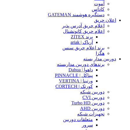
آموت
کاداس
دستگیره هوشمند GATEMAN
اعلان حریق
اعلام حریق آدرس پذیر
اعلام حریق کانونشنال
برند ZITEX
آریاک | ariak
برند اعلام حریق سنس
هگزا
دوربین مدار بسته
برندهای دوربین مداربسته
داهوا | Dahua
پیناکل | PINNACLE
ورتینا | VERTINA
کورتک | CORTECH
دوربین شبکه
دوربین CVI
دوربین Turbo HD
دوربین AHD
تجهیزات شبکه
متعلقات دوربین
سرور