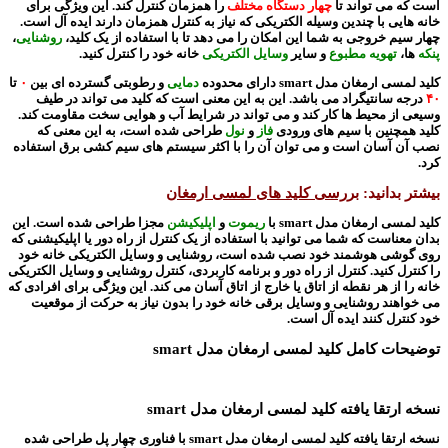
است که می تواند تا
چهار دستگاه مختلف
را همزمان کنترل کند. این ویژگی برای
خانه هایی با چندین وسیله الکتریکی که نیاز به کنترل همزمان دارند ایده آل است.
چهار سیم خروجی به شما این امکان را می دهد تا با استفاده از یک کلید،
روشنایی
،
پنکه
ها،
تهویه مطبوع
و سایر
وسایل الکتریکی
خانه خود را کنترل کنید.
کلید لمسی ارمغان مدل smart دارای محدوده
دمایی
و رطوبتی گسترده ای بین
۰
تا
۴۰
درجه سانتیگراد می باشد. این به این معنی است که کلید می تواند در طیف
وسیعی از محیط ها کار کند و می تواند در شرایط آب و هوایی سخت مقاومت کند.
کلید همچنین با سیم های ورودی
فاز
و
نول
طراحی شده است، به این معنی که
نصب آن آسان است و می توان آن را با اکثر سیستم های سیم کشی برق استفاده
کرد.
بیشتر بدانید:
بررسی کلید های لمسی ارمغان
کلید لمسی ارمغان مدل smart با
ریموت
و
اپلیکیشن
مجزا طراحی شده است. این
بدان معناست که شما می توانید با استفاده از یک کنترل از راه دور یا اپلیکیشنی که
روی گوشی هوشمند خود نصب شده است، روشنایی و وسایل الکتریکی خانه خود
را کنترل کنید. کنترل از راه دور و برنامه کاربردی، کنترل روشنایی و وسایل الکتریکی
خانه را از هر نقطه از اتاق یا خارج از اتاق آسان می کند. این ویژگی برای افرادی که
می خواهند روشنایی و وسایل برقی خانه خود را بدون نیاز به حرکت از موقعیت
خود کنترل کنند ایده آل است.
توضیحات کامل کلید لمسی ارمغان مدل smart
نسخه ارتقا یافته کلید لمسی ارمغان مدل smart
نسخه ارتقا یافته کلید لمسی ارمغان مدل smart با فناوری چهار پل طراحی شده