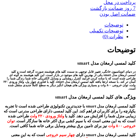
پرداخت در محل
7 روز ضمانت بازگشت
ضمانت اصل بودن
توضیحات
توضیحات تکمیلی
نظرات (0)
توضیحات
کلید لمسی ارمغان مدل smart
در دنیای اتوماسیون خانگی، تغییر قابل توجهی به سمت کلید های هوشمند صورت گرفته است و کلید
لمسی ارمغان مدل smart یکی از بهترین کلید های موجود در بازار است. این کلید هوشمند به گونه ای
طراحی شده است که با ساده کردن فرآیند کنترل روشنایی و وسایل الکتریکی خانه شما زندگی شما را
آسان تر کند. با نسخه ارتقا یافته کلید لمسی ارمغان مدل smart، کلید با فناوری چهار پل، ولتاژ ورودی ۲۲۰
ولت، توان خروجی ۸۰۰ وات و بسیاری ویژگی های هیجان انگیز دیگر به سطح کاملاً جدیدی منتقل شده
است.
ویژگی های کلید لمسی ارمغان مدل smart
کلید لمسی ارمغان مدل smart با جدیدترین تکنولوژی طراحی شده است تا تجربه
یکپارچه را برای کاربران فراهم کند. این کلید لمسی دارای طراحی مدرنی است که
زیبایی منزل شما را افزایش می دهد. کلید با
ولتاژ ورودی ۲۲۰ ولت
طراحی شده
است که به این معنی است که با سیم کشی برق اکثر خانه ها سازگار است.
توان
خروجی ۸۰۰ وات
نیز برای تامین برق بیشتر وسایل برقی خانه شما کافی است.
کلید لمسی ارمغان مدل smart دارای
چهار سیم خروجی
است که به این معنی