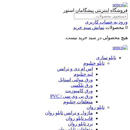
فروشگاه اینترنتی پیشگامان استور
ورود به حساب کاربری
0 محصولات
نمایش سبد خرید
هیچ محصولی در سبد خرید نیست.
تابلو سازی
تابلو چنلیوم
اس ام دی و ترانس
لبه چنلیوم
ورق مولتی استایل
ورق پلکسی
ورق کامپوزیت
ورق پی وی سی | PVC
متعلقات چنلیوم
تابلو روان
ماژول و ترانس تابلو روان
قاب تابلو روان
برد تابلو روان
متعلقات تابلو روان