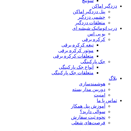
سوئیچ
دزدگیر اماکن
پنل دزدگیر اماکن
چشمی دزدگیر
متعلقات دزدگیر
درب اتوماتیک شیشه ای
یو پی اس
کرکره برقی
تیغه کرکره برقی
موتور کرکره برقی
متعلقات کرکره برقی
جک پارکینگی
انواع جک پارکینگی
متعلقات جک پارکینگی
بلاگ
هوشمندسازی
دوربین مدار بسته
امنیت
تماس با ما
آموزش پنل همکار
سوالی دارید؟
نحوه ثبت سفارش
فرصت‌های شغلی