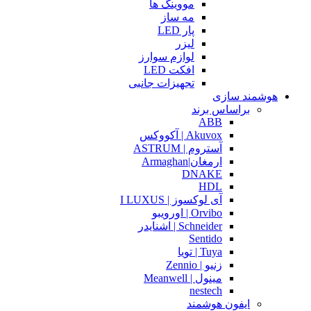
مووینگ ها
مه ساز
پار LED
لیزر
لوازم سوارز
افکت LED
تجهیزات جانبی
هوشمند سازی
براساس برند
ABB
Akuvox | آکووکس
آستروم | ASTRUM
ارمغان|Armaghan
DNAKE
HDL
آی لوکسوز | I LUXUS
Orvibo | اورویبو
Schneider | اشنایدر
Sentido
Tuya | تویا
زنیو | Zennio
مینول | Meanwell
nestech
ایفون هوشمند