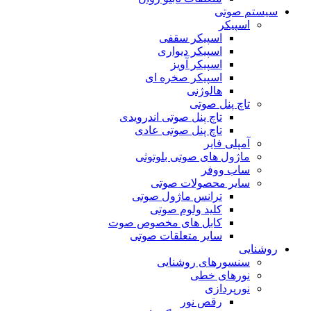
سیستم صوتی
اسپیکر
اسپیکر سقفی
اسپیکر دیواری
اسپیکر آویز
اسپیکر صخره ای
هالوژنی
تاچ پنل صوتی
تاچ پنل صوتی اندرویدی
تاچ پنل صوتی عادی
آمپلی فایر
ماژول های صوتی بلوتوثی
ساب ووفر
سایر محصولات صوتی
ترانس ماژول صوتی
کلید ولوم صوتی
کابل های مخصوص صوت
سایر متعلقات صوتی
روشنایی
سنسورهای روشنایی
نورهای خطی
نورپردازی
رقص نور