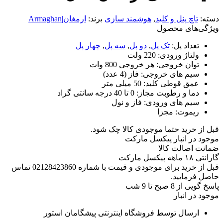
دسته:
تاچ پنل و کلید
,
هوشمند سازی
برند:
ارمغان|Armaghan
ویژگی‌های محصول
تعداد پل:
تک پل
,
دو پل
,
سه پل
,
چهار پل
ولتاژ ورودی:
220 ولت
توان خروجی:
هر خروجی 800 وات
سیم های خروجی:
فاز (4 عدد)
عمق قوطی کلید:
50 میلی متر
دما و رطوبت مجاز:
0 تا 40 درجه سانتی گراد
سیم های ورودی:
فاز و نول
ریموت:
مجزا
قبل از خرید حتما موجودی کالا چک شود.
موجود در انبار پیکسل مارکت
ضمانت اصالت کالا
گارانتی ۱۸ ماهه پیکسل مارکت
قبل از خرید برای موجودی و قیمت با شماره 02128423860 تماس
حاصل فرمایید.
پاسخ گویی از 8 صبح تا 9 شب
موجود در انبار
ارسال توسط فروشگاه اینترنتی پیشگامان استور