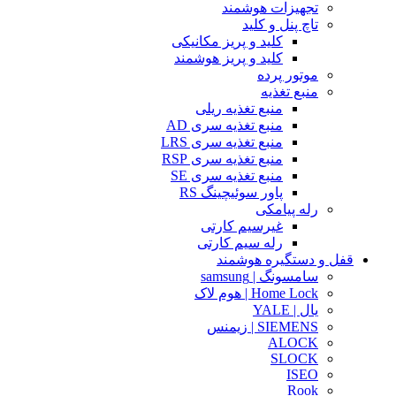
تجهیزات هوشمند
تاچ پنل و کلید
کلید و پریز مکانیکی
کلید و پریز هوشمند
موتور پرده
منبع تغذیه
منبع تغذیه ریلی
منبع تغذیه سری AD
منبع تغذیه سری LRS
منبع تغذیه سری RSP
منبع تغذیه سری SE
پاور سوئیچینگ RS
رله پیامکی
غیرسیم کارتی
رله سیم کارتی
قفل و دستگیره هوشمند
سامسونگ | samsung
Home Lock | هوم لاک
یال | YALE
SIEMENS | زیمنس
ALOCK
SLOCK
ISEO
Rook