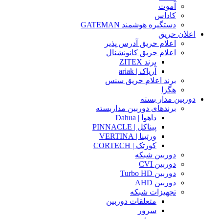
آموت
کاداس
دستگیره هوشمند GATEMAN
اعلان حریق
اعلام حریق آدرس پذیر
اعلام حریق کانونشنال
برند ZITEX
آریاک | ariak
برند اعلام حریق سنس
هگزا
دوربین مدار بسته
برندهای دوربین مداربسته
داهوا | Dahua
پیناکل | PINNACLE
ورتینا | VERTINA
کورتک | CORTECH
دوربین شبکه
دوربین CVI
دوربین Turbo HD
دوربین AHD
تجهیزات شبکه
متعلقات دوربین
سرور