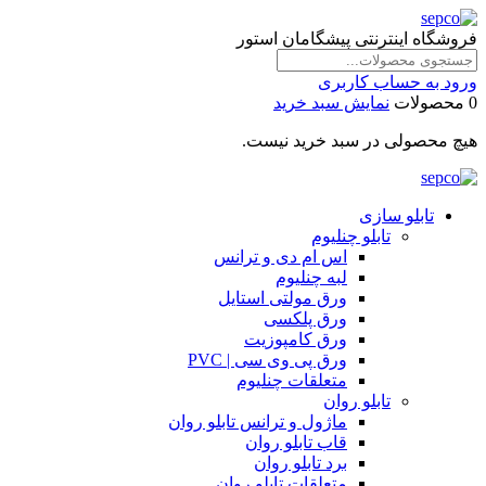
فروشگاه اینترنتی پیشگامان استور
ورود به حساب کاربری
0 محصولات
نمایش سبد خرید
هیچ محصولی در سبد خرید نیست.
تابلو سازی
تابلو چنلیوم
اس ام دی و ترانس
لبه چنلیوم
ورق مولتی استایل
ورق پلکسی
ورق کامپوزیت
ورق پی وی سی | PVC
متعلقات چنلیوم
تابلو روان
ماژول و ترانس تابلو روان
قاب تابلو روان
برد تابلو روان
متعلقات تابلو روان