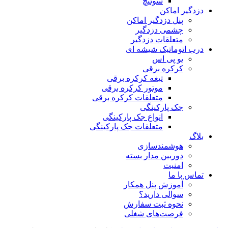
سوئیچ
دزدگیر اماکن
پنل دزدگیر اماکن
چشمی دزدگیر
متعلقات دزدگیر
درب اتوماتیک شیشه ای
یو پی اس
کرکره برقی
تیغه کرکره برقی
موتور کرکره برقی
متعلقات کرکره برقی
جک پارکینگی
انواع جک پارکینگی
متعلقات جک پارکینگی
بلاگ
هوشمندسازی
دوربین مدار بسته
امنیت
تماس با ما
آموزش پنل همکار
سوالی دارید؟
نحوه ثبت سفارش
فرصت‌های شغلی