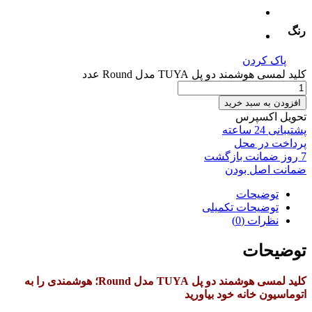
رنگ
پاک کردن
کلید لمسی هوشمند دو پل TUYA مدل Round عدد
افزودن به سبد خرید
تحویل اکسپرس
پشتیبانی 24 ساعته
پرداخت در محل
7 روز ضمانت بازگشت
ضمانت اصل بودن
توضیحات
توضیحات تکمیلی
نظرات (0)
توضیحات
کلید لمسی هوشمند دو پل TUYA مدل Round؛ هوشمندی را به
اتوماسیون خانه خود بیاورید