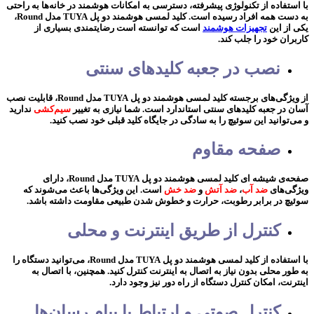
با استفاده از تکنولوژی پیشرفته، دسترسی به امکانات هوشمند در خانه‌ها به راحتی
به دست همه افراد رسیده است. کلید لمسی هوشمند دو پل TUYA مدل Round،
یکی از این
تجهیزات هوشمند
است که توانسته است رضایتمندی بسیاری از
کاربران خود را جلب کند.
نصب در جعبه کلیدهای سنتی
از ویژگی‌های برجسته کلید لمسی هوشمند دو پل TUYA مدل Round، قابلیت نصب
آسان در جعبه کلیدهای سنتی استاندارد است. شما نیازی به تغییر
سیم‌کشی
ندارید
و می‌توانید این سوئیچ را به سادگی در جایگاه کلید قبلی خود نصب کنید.
صفحه مقاوم
صفحه‌ی شیشه ای کلید لمسی هوشمند دو پل TUYA مدل Round، دارای
ویژگی‌های
ضد آب
،
ضد آتش
و
ضد خش
است. این ویژگی‌ها باعث می‌شوند که
سوئیچ در برابر رطوبت، حرارت و خطوش شدن طبیعی مقاومت داشته باشد.
کنترل از طریق اینترنت و محلی
با استفاده از کلید لمسی هوشمند دو پل TUYA مدل Round، می‌توانید دستگاه را
به طور محلی بدون نیاز به اتصال به اینترنت کنترل کنید. همچنین، با اتصال به
اینترنت، امکان کنترل دستگاه از راه دور نیز وجود دارد.
کنترل صوتی و ارتباط با پیام رسان‌ها