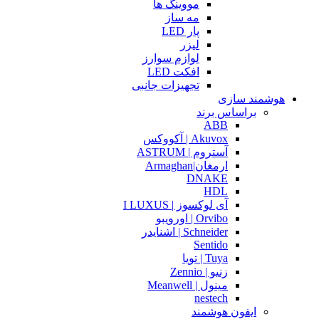
مووینگ ها
مه ساز
پار LED
لیزر
لوازم سوارز
افکت LED
تجهیزات جانبی
هوشمند سازی
براساس برند
ABB
Akuvox | آکووکس
آستروم | ASTRUM
ارمغان|Armaghan
DNAKE
HDL
آی لوکسوز | I LUXUS
Orvibo | اورویبو
Schneider | اشنایدر
Sentido
Tuya | تویا
زنیو | Zennio
مینول | Meanwell
nestech
ایفون هوشمند