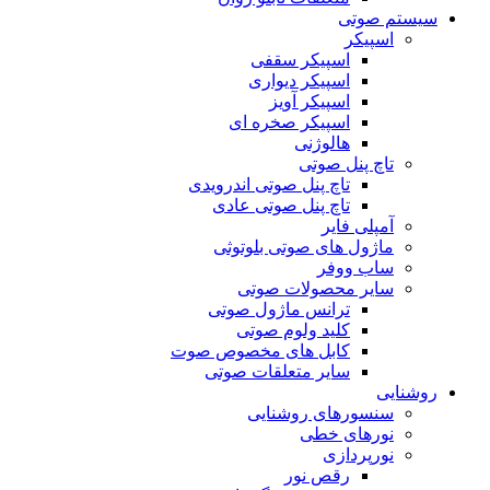
سیستم صوتی
اسپیکر
اسپیکر سقفی
اسپیکر دیواری
اسپیکر آویز
اسپیکر صخره ای
هالوژنی
تاچ پنل صوتی
تاچ پنل صوتی اندرویدی
تاچ پنل صوتی عادی
آمپلی فایر
ماژول های صوتی بلوتوثی
ساب ووفر
سایر محصولات صوتی
ترانس ماژول صوتی
کلید ولوم صوتی
کابل های مخصوص صوت
سایر متعلقات صوتی
روشنایی
سنسورهای روشنایی
نورهای خطی
نورپردازی
رقص نور