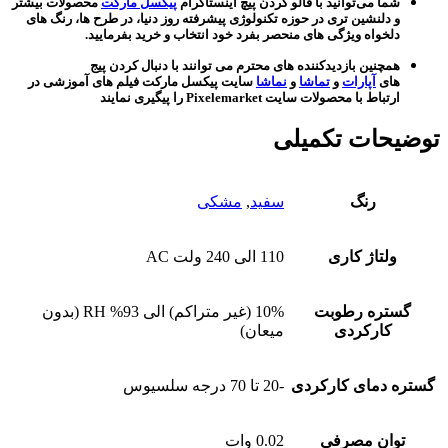
شما می‌توانید با فالو کردن پیچ اینستاگرام
پیکسل مارکت
محصولات بیشتر
و دلنشین تری در حوزه تکنولوژی پیشرفته روز دنیا، در طرح ها، رنگ های
دلخواه ویژگی های منحصر بفرد خود انتخاب و خرید بفرمایید.
همچنین بازدیدکننده های محترم می توانند با دنبال کردن پیج
های
آپارات
و
تماشا
و
نماشا
سایت پیکسل مارکت فیلم های آموزشی در
ارتباط با محصولات سایت Pixelemarket را پیگیری نمایند
توضیحات تکمیلی
رنگ
سفید
,
مشکی
ولتاژ کاری
110 الی 240 ولت AC
گستره رطوبت
10% (غیر متراکم) الی 93% RH (بدون
کارکردی
میعان)
گستره دمای کارکردی
-20 تا 70 درجه سلسیوس
توان مصرفی
0.02 وات