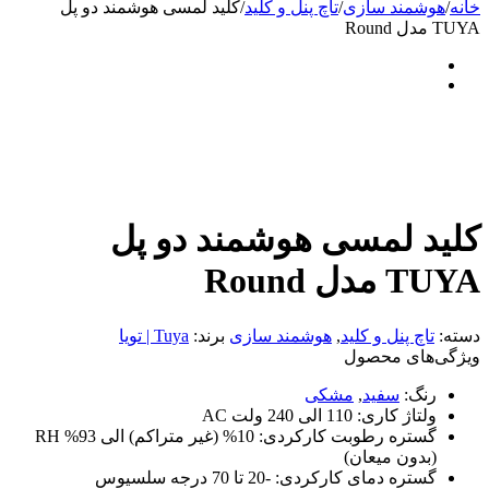
خانه
/
هوشمند سازی
/
تاچ پنل و کلید
/
کلید لمسی هوشمند دو پل
TUYA مدل Round
کلید لمسی هوشمند دو پل
TUYA مدل Round
دسته:
تاچ پنل و کلید
,
هوشمند سازی
برند:
Tuya | تویا
ویژگی‌های محصول
رنگ:
سفید
,
مشکی
ولتاژ کاری:
110 الی 240 ولت AC
گستره رطوبت کارکردی:
10% (غیر متراکم) الی 93% RH
(بدون میعان)
گستره دمای کارکردی:
-20 تا 70 درجه سلسیوس