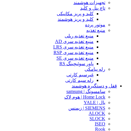
تجهیزات هوشمند
تاچ پنل و کلید
کلید و پریز مکانیکی
کلید و پریز هوشمند
موتور پرده
منبع تغذیه
منبع تغذیه ریلی
منبع تغذیه سری AD
منبع تغذیه سری LRS
منبع تغذیه سری RSP
منبع تغذیه سری SE
پاور سوئیچینگ RS
رله پیامکی
غیرسیم کارتی
رله سیم کارتی
قفل و دستگیره هوشمند
سامسونگ | samsung
Home Lock | هوم لاک
یال | YALE
SIEMENS | زیمنس
ALOCK
SLOCK
ISEO
Rook