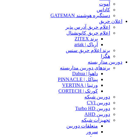
آموت
کاداس
دستگیره هوشمند GATEMAN
اعلان حریق
اعلام حریق آدرس پذیر
اعلام حریق کانونشنال
برند ZITEX
آریاک | ariak
برند اعلام حریق سنس
هگزا
دوربین مدار بسته
برندهای دوربین مداربسته
داهوا | Dahua
پیناکل | PINNACLE
ورتینا | VERTINA
کورتک | CORTECH
دوربین شبکه
دوربین CVI
دوربین Turbo HD
دوربین AHD
تجهیزات شبکه
متعلقات دوربین
سرور