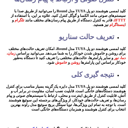
کلید لمسی هوشمند دو پل TUYA مدل Round را می‌توانید از طریق صدا با
سیستم‌های صوتی مانند الکسا و گوگل کنترل کنید. علاوه بر این، با استفاده از
IFTTT،
قادر به کنترل دستگاه از طریق پیام رسان‌های مختلف مانند
تلگرام
و
اینستاگرام
نیز هستید.
تعریف حالت‌ سناریو
کلید لمسی هوشمند دو پل TUYA مدل Round، امکان تعریف حالت‌های مختلف
برای روشن و خاموش شدن خودکار را به شما می‌دهد. می‌توانید براساس
زمان،
دما، نور
و سایر پارامترها، حالت‌های مختلفی را تعریف کنید تا دستگاه به‌طور
خودکار براساس این پارامترها
روشن
و
خاموش
شود.
نتیجه‌ گیری کلی
کلید لمسی هوشمند دو پل TUYA مدل دایره یک گزینه بسیار مناسب برای کنترل
هوشمند دستگاه‌های خانگی است. قابلیت نصب آسان، مقاومت در برابر آب و
آتش، قابلیت کنترل از طریق اینترنت و محلی، ارتباط با سیستم‌های صوتی و پیام
رسان‌ها، و تعریف حالت‌های خودکار، از ویژگی‌های برجسته این سوئیچ هوشمند
است. با توجه به تمام این ویژگی‌ها، تویا سینگل بریج سوئیچ مدل راوند بهترین
انتخاب برای کنترل هوشمند و همزمان دستگاه‌های خانگی است