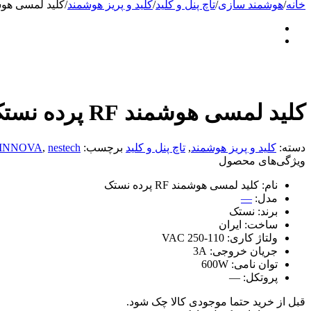
خانه
/
هوشمند سازی
/
تاچ پنل و کلید
/
کلید و پریز هوشمند
/
کلید لمسی هوشمند RF پرده نس
کلید لمسی هوشمند RF پرده نستک سری NE4
دسته:
کلید و پریز هوشمند
,
تاچ پنل و کلید
برچسب:
nestech
,
INNOVA
ویژگی‌های محصول
نام:
کلید لمسی هوشمند RF پرده نستک
مدل:
—
برند:
نستک
ساخت:
ایران
ولتاژ کاری:
110-250 VAC
جریان خروجی:
3A
توان نامی:
600W
پروتکل:
—
قبل از خرید حتما موجودی کالا چک شود.