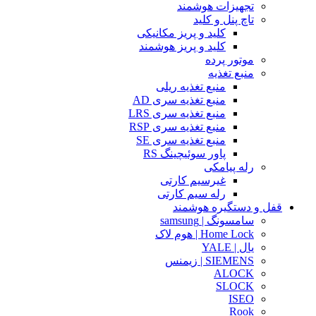
تجهیزات هوشمند
تاچ پنل و کلید
کلید و پریز مکانیکی
کلید و پریز هوشمند
موتور پرده
منبع تغذیه
منبع تغذیه ریلی
منبع تغذیه سری AD
منبع تغذیه سری LRS
منبع تغذیه سری RSP
منبع تغذیه سری SE
پاور سوئیچینگ RS
رله پیامکی
غیرسیم کارتی
رله سیم کارتی
قفل و دستگیره هوشمند
سامسونگ | samsung
Home Lock | هوم لاک
یال | YALE
SIEMENS | زیمنس
ALOCK
SLOCK
ISEO
Rook