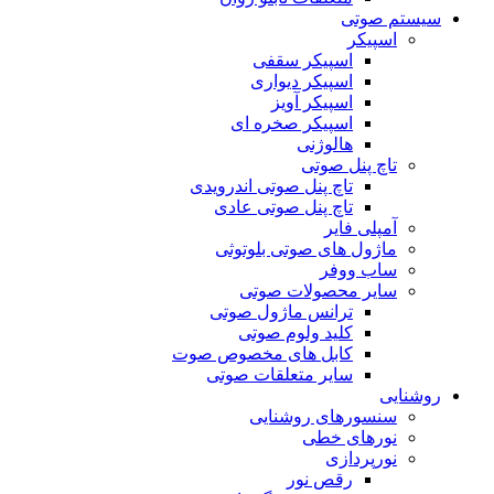
سیستم صوتی
اسپیکر
اسپیکر سقفی
اسپیکر دیواری
اسپیکر آویز
اسپیکر صخره ای
هالوژنی
تاچ پنل صوتی
تاچ پنل صوتی اندرویدی
تاچ پنل صوتی عادی
آمپلی فایر
ماژول های صوتی بلوتوثی
ساب ووفر
سایر محصولات صوتی
ترانس ماژول صوتی
کلید ولوم صوتی
کابل های مخصوص صوت
سایر متعلقات صوتی
روشنایی
سنسورهای روشنایی
نورهای خطی
نورپردازی
رقص نور