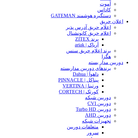
آموت
کاداس
دستگیره هوشمند GATEMAN
اعلان حریق
اعلام حریق آدرس پذیر
اعلام حریق کانونشنال
برند ZITEX
آریاک | ariak
برند اعلام حریق سنس
هگزا
دوربین مدار بسته
برندهای دوربین مداربسته
داهوا | Dahua
پیناکل | PINNACLE
ورتینا | VERTINA
کورتک | CORTECH
دوربین شبکه
دوربین CVI
دوربین Turbo HD
دوربین AHD
تجهیزات شبکه
متعلقات دوربین
سرور