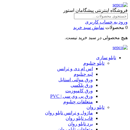
فروشگاه اینترنتی پیشگامان استور
ورود به حساب کاربری
0 محصولات
نمایش سبد خرید
هیچ محصولی در سبد خرید نیست.
تابلو سازی
تابلو چنلیوم
اس ام دی و ترانس
لبه چنلیوم
ورق مولتی استایل
ورق پلکسی
ورق کامپوزیت
ورق پی وی سی | PVC
متعلقات چنلیوم
تابلو روان
ماژول و ترانس تابلو روان
قاب تابلو روان
برد تابلو روان
متعلقات تابلو روان