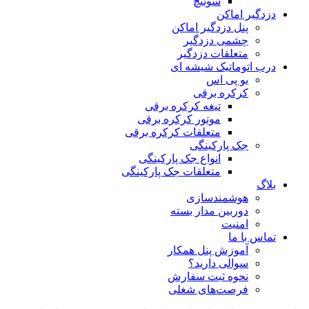
سوئیچ
دزدگیر اماکن
پنل دزدگیر اماکن
چشمی دزدگیر
متعلقات دزدگیر
درب اتوماتیک شیشه ای
یو پی اس
کرکره برقی
تیغه کرکره برقی
موتور کرکره برقی
متعلقات کرکره برقی
جک پارکینگی
انواع جک پارکینگی
متعلقات جک پارکینگی
بلاگ
هوشمندسازی
دوربین مدار بسته
امنیت
تماس با ما
آموزش پنل همکار
سوالی دارید؟
نحوه ثبت سفارش
فرصت‌های شغلی