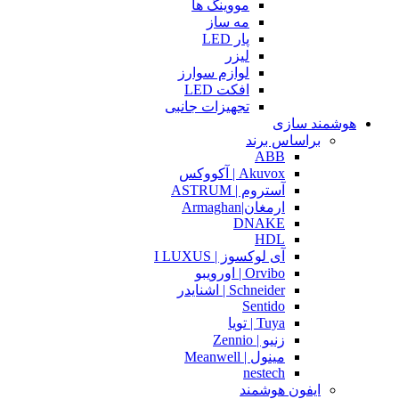
مووینگ ها
مه ساز
پار LED
لیزر
لوازم سوارز
افکت LED
تجهیزات جانبی
هوشمند سازی
براساس برند
ABB
Akuvox | آکووکس
آستروم | ASTRUM
ارمغان|Armaghan
DNAKE
HDL
آی لوکسوز | I LUXUS
Orvibo | اورویبو
Schneider | اشنایدر
Sentido
Tuya | تویا
زنیو | Zennio
مینول | Meanwell
nestech
ایفون هوشمند