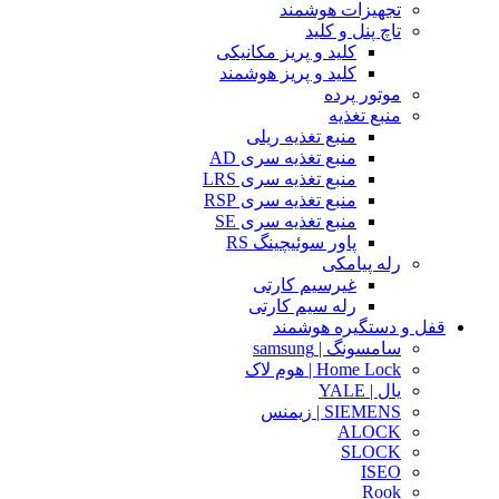
تجهیزات هوشمند
تاچ پنل و کلید
کلید و پریز مکانیکی
کلید و پریز هوشمند
موتور پرده
منبع تغذیه
منبع تغذیه ریلی
منبع تغذیه سری AD
منبع تغذیه سری LRS
منبع تغذیه سری RSP
منبع تغذیه سری SE
پاور سوئیچینگ RS
رله پیامکی
غیرسیم کارتی
رله سیم کارتی
قفل و دستگیره هوشمند
سامسونگ | samsung
Home Lock | هوم لاک
یال | YALE
SIEMENS | زیمنس
ALOCK
SLOCK
ISEO
Rook