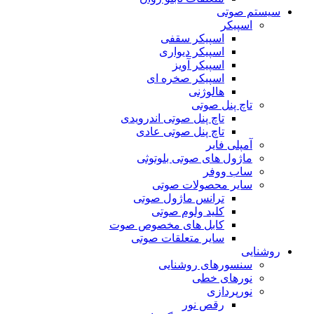
سیستم صوتی
اسپیکر
اسپیکر سقفی
اسپیکر دیواری
اسپیکر آویز
اسپیکر صخره ای
هالوژنی
تاچ پنل صوتی
تاچ پنل صوتی اندرویدی
تاچ پنل صوتی عادی
آمپلی فایر
ماژول های صوتی بلوتوثی
ساب ووفر
سایر محصولات صوتی
ترانس ماژول صوتی
کلید ولوم صوتی
کابل های مخصوص صوت
سایر متعلقات صوتی
روشنایی
سنسورهای روشنایی
نورهای خطی
نورپردازی
رقص نور