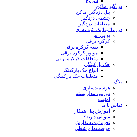
سوئیچ
دزدگیر اماکن
پنل دزدگیر اماکن
چشمی دزدگیر
متعلقات دزدگیر
درب اتوماتیک شیشه ای
یو پی اس
کرکره برقی
تیغه کرکره برقی
موتور کرکره برقی
متعلقات کرکره برقی
جک پارکینگی
انواع جک پارکینگی
متعلقات جک پارکینگی
بلاگ
هوشمندسازی
دوربین مدار بسته
امنیت
تماس با ما
آموزش پنل همکار
سوالی دارید؟
نحوه ثبت سفارش
فرصت‌های شغلی