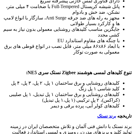
دارای فناوری لمس خازنی پیشرفته سریع
پانل شیشه کریستال Full-Tempered با ضخامت ۴ میلی متر،
نشکن، ضد خش و بادوام
مجهز به رله های ضد جرقه Anti Surge، سازگار با انواع لامپ
ها و کارکرد بسیار طولانی
جایگزین مناسب کلیدهای روشنایی معمولی بدون نیاز به سیم
کشی مجدد
با چنگه های مقاوم استاندارد EU
با ابعاد ۸۶x۸۶ میلی متر، قابل نصب در انواع قوطی های برق
معمولی به صورت توکار
تنوع کلیدهای لمسی هوشمند Zigbee نستک سری NE5:
کلیدهای روشنایی و برق ساختمان ۱ پل، ۲ پل، ۳ پل، ۴ پل
کلید شاسی ۱ پل زنگ
کلیدهای روشنایی و برق ساختمان ۱ پل تبدیل، ۱ پل صلیبی
(کراکس)، ۲ پل ترکیبی (۱ پل،۱ پل تبدیل)
کلیدهای کولر آبی، پرده برقی و دیمر
تاریخچه
برند نستک
برند نستک با دانش فنی آلمان و تلاش متخصصان ایران در زمینه
تولید کلید و پریزهای مدرن، رومیزی و لمسی استاندارد فعالیت