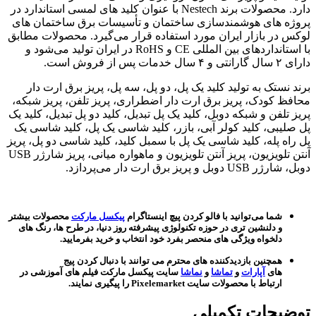
دارد. محصولات برند Nestech با عنوان کلید های لمسی استاندارد در
پروژه های هوشمندسازی ساختمان و تأسیسات برق ساختمان های
لوکس در بازار ایران مورد استفاده قرار می‌گیرد. محصولات مطابق
با استانداردهای بین المللی CE و RoHS در ایران تولید می‌شود و
دارای ۲ سال گارانتی و ۴ سال خدمات پس از فروش است.
برند نستک به تولید کلید یک پل، دو پل، سه پل، پریز برق ارت دار
محافظ کودک، پریز برق ارت دار اضطراری، پریز تلفن، پریز شبکه،
پریز تلفن و شبکه دوبل، کلید یک پل تبدیل، کلید دو پل تبدیل، کلید یک
پل صلیبی، کلید کولر آبی، بازر، کلید شاسی یک پل، کلید شاسی یک
پل راه پله، کلید شاسی یک پل با سمبل کلید، کلید شاسی دو پل، پریز
آنتن تلویزیون، پریز آنتن تلویزیون و ماهواره میانی، پریز شارژر USB
دوبل، شارژر USB دوبل و پریز برق ارت دار می‌پردازد.
شما می‌توانید با فالو کردن پیچ اینستاگرام
پیکسل مارکت
محصولات بیشتر
و دلنشین تری در حوزه تکنولوژی پیشرفته روز دنیا، در طرح ها، رنگ های
دلخواه ویژگی های منحصر بفرد خود انتخاب و خرید بفرمایید.
همچنین بازدیدکننده های محترم می توانند با دنبال کردن پیج
های
آپارات
و
تماشا
و
نماشا
سایت پیکسل مارکت فیلم های آموزشی در
ارتباط با محصولات سایت Pixelemarket را پیگیری نمایند.
توضیحات تکمیلی