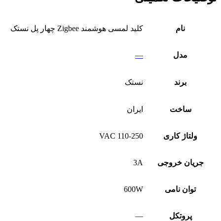
نام
کلید لمسی هوشمند Zigbee چهار پل نستک
مدل
—
برند
نستک
ساخت
ایران
ولتاژ کاری
110-250 VAC
جریان خروجی
3A
توان نامی
600W
پروتکل
—