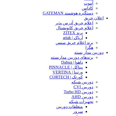
آموت
کاداس
دستگیره هوشمند GATEMAN
اعلان حریق
اعلام حریق آدرس پذیر
اعلام حریق کانونشنال
برند ZITEX
آریاک | ariak
برند اعلام حریق سنس
هگزا
دوربین مدار بسته
برندهای دوربین مداربسته
داهوا | Dahua
پیناکل | PINNACLE
ورتینا | VERTINA
کورتک | CORTECH
دوربین شبکه
دوربین CVI
دوربین Turbo HD
دوربین AHD
تجهیزات شبکه
متعلقات دوربین
سرور