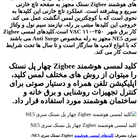
های هوشمند Zigbee نستک مجهز به صفحه تاچ خازنی
سریع و پیشرفته است. عملکرد تاچ خازنی این کلیدها به
نحوی است که با کوچکترین لمس انگشت عمل می کند.
خروجی این کلیدها مبتنی بر رله، نیازمند سیم نول و ولتاژ
کار برق شهر ۲۵۰~۱۱۰ VAC است.کلیدهای لمسی Zigbee
سری NE5 مجهز به رله مخصوص Anti Surge می باشند
که با انواع لامپ ها سازگار است و تا سال ها تحت شرایط
سخت کار می کند.
کلید لمسی هوشمند Zigbee چهار پل نستک
را میتوان از روش های مختلف لمس کلید،
اپلیکیشن تلفن همراه و دستیار صوتی برای
کنترل تجهیزات روشنایی و برق خانه و
ساختمان هوشمند مورد استفاده قرار داد.
کلید لمسی هوشمند Zigbee چهار پل نستک سری NE5
موارد مصرف
کلیدهای لمسی هوشمند
Zigbee نستک سری NE5: