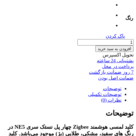
رنگ
پاک کردن
کلید
لمسی
افزودن به سبد خرید
هوشمند
تحویل اکسپرس
Zigbee
پشتیبانی 24 ساعته
چهار
پرداخت در محل
پل
7 روز ضمانت بازگشت
نستک
ضمانت اصل بودن
سری
NE5
توضیحات
عدد
توضیحات تکمیلی
نظرات (0)
توضیحات
کلید لمسی هوشمند Zigbee چهار پل نستک سری NE5 در
رنگ های سفید، مشکی، طلایی (بژ) موجود می‌باشد. کلید