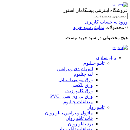
فروشگاه اینترنتی پیشگامان استور
ورود به حساب کاربری
0 محصولات
نمایش سبد خرید
هیچ محصولی در سبد خرید نیست.
تابلو سازی
تابلو چنلیوم
اس ام دی و ترانس
لبه چنلیوم
ورق مولتی استایل
ورق پلکسی
ورق کامپوزیت
ورق پی وی سی | PVC
متعلقات چنلیوم
تابلو روان
ماژول و ترانس تابلو روان
قاب تابلو روان
برد تابلو روان
متعلقات تابلو روان