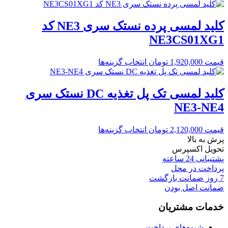
کلید لمسی پرده نستک سری NE3 کد
NE3CS01XG1
قیمت
1,920,000
تومان
انتخاب گزینه‌ها
کلید لمسی تک پل تغذیه DC نستک سری
NE3-NE4
قیمت
2,120,000
تومان
انتخاب گزینه‌ها
پرش به بالا
تحویل اکسپرس
پشتیبانی 24 ساعته
پرداخت در محل
7 روز ضمانت بازگشت
ضمانت اصل بودن
خدمات مشتریان
شیوه‌های پرداخت