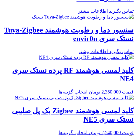
تماس بگیرید
اطلاعات بیشتر
سنسور دما و رطوبت هوشمند Tuya-Zigbee
نستک سری envir0n
تماس بگیرید
اطلاعات بیشتر
کلید لمسی هوشمند RF پرده نستک سری
NE4
قیمت
2,350,000
تومان
انتخاب گزینه‌ها
کلید لمسی هوشمند Zigbee یک پل صلیبی
نستک سری NE5
قیمت
2,540,000
تومان
انتخاب گزینه‌ها