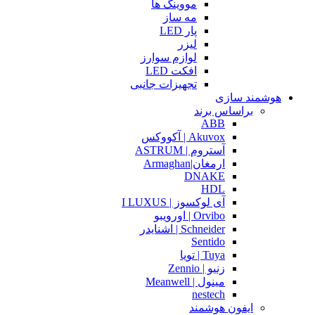
مووینگ ها
مه ساز
پار LED
لیزر
لوازم سوارز
افکت LED
تجهیزات جانبی
هوشمند سازی
براساس برند
ABB
Akuvox | آکووکس
آستروم | ASTRUM
ارمغان|Armaghan
DNAKE
HDL
آی لوکسوز | I LUXUS
Orvibo | اورویبو
Schneider | اشنایدر
Sentido
Tuya | تویا
زنیو | Zennio
مینول | Meanwell
nestech
ایفون هوشمند