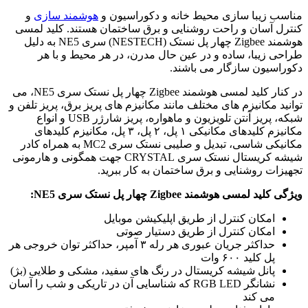
مناسب زیبا سازی محیط خانه و دکوراسیون و
هوشمند سازی
و
کنترل آسان و راحت روشنایی و برق ساختمان هستند. کلید لمسی
هوشمند Zigbee چهار پل نستک (NESTECH) سری NE5 به دلیل
طراحی زیبا، ساده و در عین حال مدرن، در هر محیط و با هر
دکوراسیون سازگار می باشند.
در کنار کلید لمسی هوشمند Zigbee چهار پل نستک سری NE5، می
توانید مکانیزم های مختلف مانند مکانیزم های پریز برق، پریز تلفن و
شبکه، پریز آنتن تلویزیون و ماهواره، پریز شارژر USB و انواع
مکانیزم کلیدهای مکانیکی ۱ پل، ۲ پل، ۳ پل، مکانیزم کلیدهای
مکانیکی شاسی، تبدیل و صلیبی نستک سری MC2 به همراه کادر
شیشه کریستال نستک سری CRYSTAL جهت همگونی و هارمونی
تجهیزات روشنایی و برق ساختمان به کار ببرید.
ویژگی کلید لمسی هوشمند Zigbee چهار پل نستک سری NE5:
امکان کنترل از طریق اپلیکیشن موبایل
امکان کنترل از طریق دستیار صوتی
حداکثر جریان عبوری هر رله ۳ آمپر، حداکثر توان خروجی هر
پل کلید ۶۰۰ وات
پانل شیشه کریستال در رنگ های سفید، مشکی و طلایی (بژ)
نشانگر RGB LED که شناسایی آن در تاریکی و شب را آسان
می کند