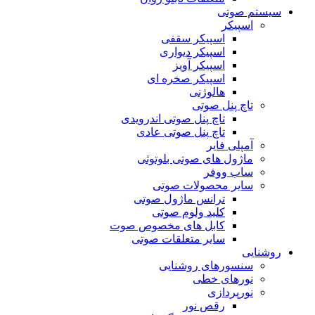
سیستم صوتی
اسپیکر
اسپیکر سقفی
اسپیکر دیواری
اسپیکر آویز
اسپیکر صخره ای
هالوژنی
تاچ پنل صوتی
تاچ پنل صوتی اندرویدی
تاچ پنل صوتی عادی
آمپلی فایر
ماژول های صوتی بلوتوثی
ساب ووفر
سایر محصولات صوتی
ترانس ماژول صوتی
کلید ولوم صوتی
کابل های مخصوص صوت
سایر متعلقات صوتی
روشنایی
سنسورهای روشنایی
نورهای خطی
نورپردازی
رقص نور