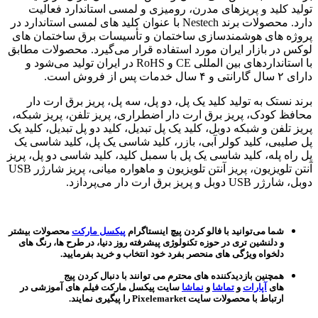
تولید کلید و پریزهای مدرن، رومیزی و لمسی استاندارد فعالیت
دارد. محصولات برند Nestech با عنوان کلید های لمسی استاندارد در
پروژه های هوشمندسازی ساختمان و تأسیسات برق ساختمان های
لوکس در بازار ایران مورد استفاده قرار می‌گیرد. محصولات مطابق
با استانداردهای بین المللی CE و RoHS در ایران تولید می‌شود و
دارای ۲ سال گارانتی و ۴ سال خدمات پس از فروش است.
برند نستک به تولید کلید یک پل، دو پل، سه پل، پریز برق ارت دار
محافظ کودک، پریز برق ارت دار اضطراری، پریز تلفن، پریز شبکه،
پریز تلفن و شبکه دوبل، کلید یک پل تبدیل، کلید دو پل تبدیل، کلید یک
پل صلیبی، کلید کولر آبی، بازر، کلید شاسی یک پل، کلید شاسی یک
پل راه پله، کلید شاسی یک پل با سمبل کلید، کلید شاسی دو پل، پریز
آنتن تلویزیون، پریز آنتن تلویزیون و ماهواره میانی، پریز شارژر USB
دوبل، شارژر USB دوبل و پریز برق ارت دار می‌پردازد.
شما می‌توانید با فالو کردن پیچ اینستاگرام
پیکسل مارکت
محصولات بیشتر
و دلنشین تری در حوزه تکنولوژی پیشرفته روز دنیا، در طرح ها، رنگ های
دلخواه ویژگی های منحصر بفرد خود انتخاب و خرید بفرمایید.
همچنین بازدیدکننده های محترم می توانند با دنبال کردن پیج
های
آپارات
و
تماشا
و
نماشا
سایت پیکسل مارکت فیلم های آموزشی در
ارتباط با محصولات سایت Pixelemarket را پیگیری نمایند.