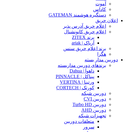
آموت
کاداس
دستگیره هوشمند GATEMAN
اعلان حریق
اعلام حریق آدرس پذیر
اعلام حریق کانونشنال
برند ZITEX
آریاک | ariak
برند اعلام حریق سنس
هگزا
دوربین مدار بسته
برندهای دوربین مداربسته
داهوا | Dahua
پیناکل | PINNACLE
ورتینا | VERTINA
کورتک | CORTECH
دوربین شبکه
دوربین CVI
دوربین Turbo HD
دوربین AHD
تجهیزات شبکه
متعلقات دوربین
سرور