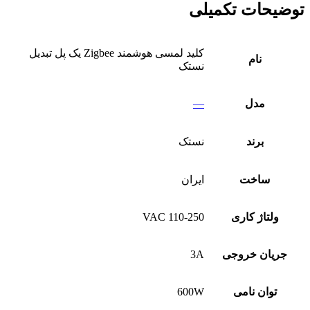
توضیحات تکمیلی
کلید لمسی هوشمند Zigbee یک پل تبدیل
نام
نستک
مدل
—
برند
نستک
ساخت
ایران
ولتاژ کاری
110-250 VAC
جریان خروجی
3A
توان نامی
600W