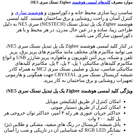
موارد مصرف
کلیدهای لمسی هوشمند
Zigbee نستک سری NE5:
مناسب زیبا سازی محیط خانه و دکوراسیون و
هوشمند سازی
و
کنترل آسان و راحت روشنایی و برق ساختمان هستند. کلید لمسی
هوشمند Zigbee یک پل تبدیل نستک (NESTECH) سری NE5 به دلیل
طراحی زیبا، ساده و در عین حال مدرن، در هر محیط و با هر
دکوراسیون سازگار می باشند.
در کنار کلید لمسی هوشمند Zigbee یک پل تبدیل نستک سری NE5،
می توانید مکانیزم های مختلف مانند مکانیزم های پریز برق، پریز
تلفن و شبکه، پریز آنتن تلویزیون و ماهواره، پریز شارژر USB و انواع
مکانیزم کلیدهای مکانیکی ۱ پل، ۲ پل، ۳ پل، مکانیزم کلیدهای
مکانیکی شاسی، تبدیل و صلیبی نستک سری MC2 به همراه کادر
شیشه کریستال نستک سری CRYSTAL جهت همگونی و هارمونی
تجهیزات روشنایی و برق ساختمان به کار ببرید.
ویژگی کلید لمسی هوشمند Zigbee یک پل تبدیل نستک سری NE5:
امکان کنترل از طریق اپلیکیشن موبایل
امکان کنترل از طریق دستیار صوتی
حداکثر جریان عبوری هر رله ۳ آمپر، حداکثر توان خروجی هر
پل کلید ۶۰۰ وات
پانل شیشه کریستال در رنگ های سفید، مشکی و طلایی (بژ)
نشانگر RGB LED که شناسایی آن در تاریکی و شب را آسان