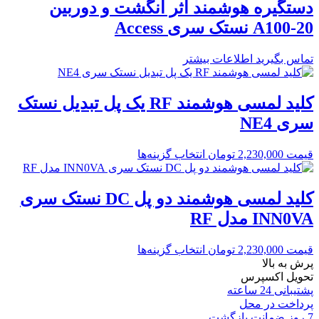
دستگیره هوشمند اثر انگشت و دوربین
A100-20 نستک سری Access
تماس بگیرید
اطلاعات بیشتر
کلید لمسی هوشمند RF یک پل تبدیل نستک
سری NE4
قیمت
2,230,000
تومان
انتخاب گزینه‌ها
کلید لمسی هوشمند دو پل DC نستک سری
INN0VA مدل RF
قیمت
2,230,000
تومان
انتخاب گزینه‌ها
پرش به بالا
تحویل اکسپرس
پشتیبانی 24 ساعته
پرداخت در محل
7 روز ضمانت بازگشت