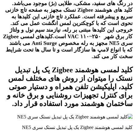
در رنگ های سفید، مشکی، طلایی (بژ) موجود می‌باشد.
کلید های هوشمند Zigbee نستک مجهز به صفحه تاچ خازنی
سریع و پیشرفته است. عملکرد تاچ خازنی این کلیدها به
نحوی است که با کوچکترین لمس انگشت عمل می کند.
خروجی این کلیدها مبتنی بر رله، نیازمند سیم نول و ولتاژ
کار برق شهر ۲۵۰~۱۱۰ VAC است.کلیدهای لمسی Zigbee
سری NE5 مجهز به رله مخصوص Anti Surge می باشند
که با انواع لامپ ها سازگار است و تا سال ها تحت شرایط
سخت کار می کند.
کلید لمسی هوشمند Zigbee یک پل تبدیل
نستک را میتوان از روش های مختلف لمس
کلید، اپلیکیشن تلفن همراه و دستیار صوتی
برای کنترل تجهیزات روشنایی و برق خانه و
ساختمان هوشمند مورد استفاده قرار داد.
کلید لمسی هوشمند Zigbee یک پل تبدیل نستک سری NE5