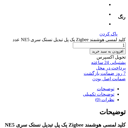
رنگ
پاک کردن
کلید لمسی هوشمند Zigbee یک پل تبدیل نستک سری NE5 عدد
افزودن به سبد خرید
تحویل اکسپرس
پشتیبانی 24 ساعته
پرداخت در محل
7 روز ضمانت بازگشت
ضمانت اصل بودن
توضیحات
توضیحات تکمیلی
نظرات (0)
توضیحات
کلید لمسی هوشمند Zigbee یک پل تبدیل نستک سری NE5