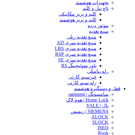
تجهیزات هوشمند
تاچ پنل و کلید
کلید و پریز مکانیکی
کلید و پریز هوشمند
موتور پرده
منبع تغذیه
منبع تغذیه ریلی
منبع تغذیه سری AD
منبع تغذیه سری LRS
منبع تغذیه سری RSP
منبع تغذیه سری SE
پاور سوئیچینگ RS
رله پیامکی
غیرسیم کارتی
رله سیم کارتی
قفل و دستگیره هوشمند
سامسونگ | samsung
Home Lock | هوم لاک
یال | YALE
SIEMENS | زیمنس
ALOCK
SLOCK
ISEO
Rook