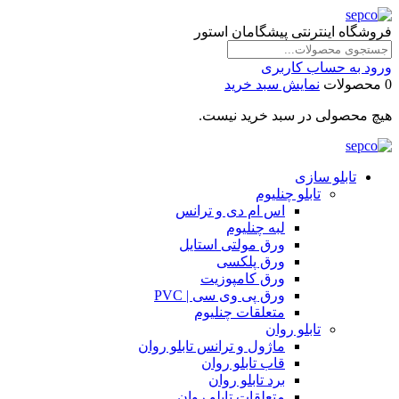
فروشگاه اینترنتی پیشگامان استور
ورود به حساب کاربری
0 محصولات
نمایش سبد خرید
هیچ محصولی در سبد خرید نیست.
تابلو سازی
تابلو چنلیوم
اس ام دی و ترانس
لبه چنلیوم
ورق مولتی استایل
ورق پلکسی
ورق کامپوزیت
ورق پی وی سی | PVC
متعلقات چنلیوم
تابلو روان
ماژول و ترانس تابلو روان
قاب تابلو روان
برد تابلو روان
متعلقات تابلو روان