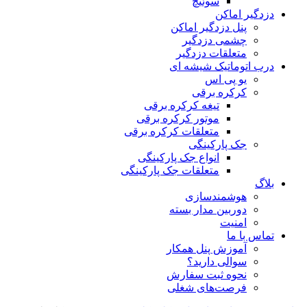
سوئیچ
دزدگیر اماکن
پنل دزدگیر اماکن
چشمی دزدگیر
متعلقات دزدگیر
درب اتوماتیک شیشه ای
یو پی اس
کرکره برقی
تیغه کرکره برقی
موتور کرکره برقی
متعلقات کرکره برقی
جک پارکینگی
انواع جک پارکینگی
متعلقات جک پارکینگی
بلاگ
هوشمندسازی
دوربین مدار بسته
امنیت
تماس با ما
آموزش پنل همکار
سوالی دارید؟
نحوه ثبت سفارش
فرصت‌های شغلی