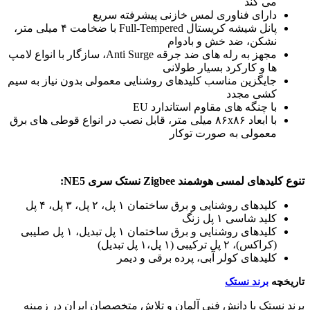
می کند
دارای فناوری لمس خازنی پیشرفته سریع
پانل شیشه کریستال Full-Tempered با ضخامت ۴ میلی متر،
نشکن، ضد خش و بادوام
مجهز به رله های ضد جرقه Anti Surge، سازگار با انواع لامپ
ها و کارکرد بسیار طولانی
جایگزین مناسب کلیدهای روشنایی معمولی بدون نیاز به سیم
کشی مجدد
با چنگه های مقاوم استاندارد EU
با ابعاد ۸۶x۸۶ میلی متر، قابل نصب در انواع قوطی های برق
معمولی به صورت توکار
تنوع کلیدهای لمسی هوشمند Zigbee نستک سری NE5:
کلیدهای روشنایی و برق ساختمان ۱ پل، ۲ پل، ۳ پل، ۴ پل
کلید شاسی ۱ پل زنگ
کلیدهای روشنایی و برق ساختمان ۱ پل تبدیل، ۱ پل صلیبی
(کراکس)، ۲ پل ترکیبی (۱ پل،۱ پل تبدیل)
کلیدهای کولر آبی، پرده برقی و دیمر
تاریخچه
برند نستک
برند نستک با دانش فنی آلمان و تلاش متخصصان ایران در زمینه