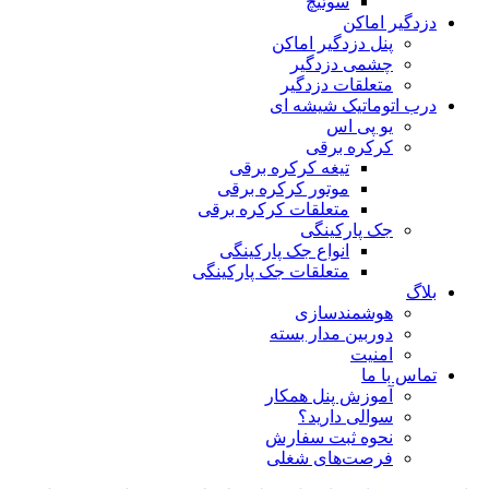
سوئیچ
دزدگیر اماکن
پنل دزدگیر اماکن
چشمی دزدگیر
متعلقات دزدگیر
درب اتوماتیک شیشه ای
یو پی اس
کرکره برقی
تیغه کرکره برقی
موتور کرکره برقی
متعلقات کرکره برقی
جک پارکینگی
انواع جک پارکینگی
متعلقات جک پارکینگی
بلاگ
هوشمندسازی
دوربین مدار بسته
امنیت
تماس با ما
آموزش پنل همکار
سوالی دارید؟
نحوه ثبت سفارش
فرصت‌های شغلی