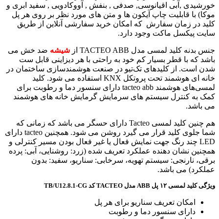
خورشیدی ,آبی اقیانوسی, صدفی , بنفش , آووکادویی , سفید ابری و
موکا) با قابلیت چاپ آیکون ها و متن های مورد نظر بر روی هر پل
کلید در زمان سفارش که امکان خرید سفارشی آنلاین از طریق
سایت پیکسل ماکت وجود دارد.
جنس بدنه کلید لمسی مدل TACTEO ABB از
شیشه
ضد خش می
باشد که با قطر بسیار کم خود به راحتی با هر دیزاینی قابل ست
شدن است. از کلیدهای تک‌تیو در صنعت هوشمندسازی ساختمان در
خانه ای هوشمند تحت پروتکل KNX استفاده می شود. کلید
لمسی‌های هوشمند tacteo abb دارای سنسور دما و رطوبت برای
کمک به کنترل سیستم های سرمایش گرمایش خانه های هوشمند
می باشد.
هم چنین کلید لمسی Tacteo دارای حسگر می باشد که زمانی که
شما جلوی کلید قرار می گیرد روشن می شود. همچنین tacteo دارای
LED چند رنگ جهت نمایش فعال یا غیر فعال بودن مسیر کنترلی و
همچنین نشان دهنده عملکرد تعریف شده (
زرد: روشنایی، آبی: پرده
برقی، نارنجی: سیستم تهویه، سرخابی: سناریو، سفید: بدون
عملکرد) می باشد.
ویژگی کلید لمسی ۱۲ پل ABB مدل TACTEO کد TB/U12.8.1-CG
امکان تعریف سناریو برای هر پل
دارای سنسور دما و رطوبت