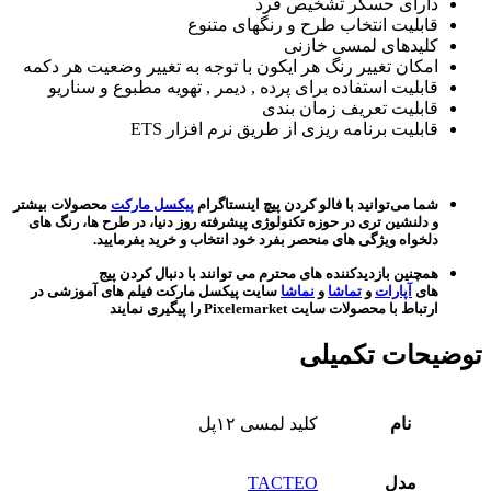
دارای حسگر تشخیص فرد
قابلیت انتخاب طرح و رنگهای متنوع
کلیدهای لمسی خازنی
امکان تغییر رنگ هر ایکون با توجه به تغییر وضعیت هر دکمه
قابلیت استفاده برای پرده , دیمر , تهویه مطبوع و سناریو
قابلیت تعریف زمان بندی
قابلیت برنامه ریزی از طریق نرم افزار ETS
شما می‌توانید با فالو کردن پیچ اینستاگرام
پیکسل مارکت
محصولات بیشتر
و دلنشین تری در حوزه تکنولوژی پیشرفته روز دنیا، در طرح ها، رنگ های
دلخواه ویژگی های منحصر بفرد خود انتخاب و خرید بفرمایید.
همچنین بازدیدکننده های محترم می توانند با دنبال کردن پیج
های
آپارات
و
تماشا
و
نماشا
سایت پیکسل مارکت فیلم های آموزشی در
ارتباط با محصولات سایت Pixelemarket را پیگیری نمایند
توضیحات تکمیلی
نام
کلید لمسی ۱۲پل
مدل
TACTEO