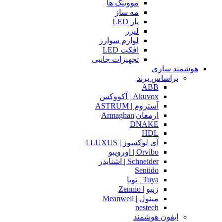
مووینگ ها
مه ساز
پار LED
لیزر
لوازم سوارز
افکت LED
تجهیزات جانبی
هوشمند سازی
براساس برند
ABB
Akuvox | آکووکس
آستروم | ASTRUM
ارمغان|Armaghan
DNAKE
HDL
آی لوکسوز | I LUXUS
Orvibo | اورویبو
Schneider | اشنایدر
Sentido
Tuya | تویا
زنیو | Zennio
مینول | Meanwell
nestech
ایفون هوشمند