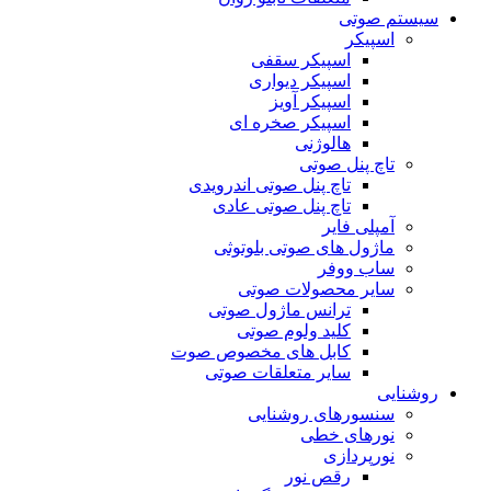
سیستم صوتی
اسپیکر
اسپیکر سقفی
اسپیکر دیواری
اسپیکر آویز
اسپیکر صخره ای
هالوژنی
تاچ پنل صوتی
تاچ پنل صوتی اندرویدی
تاچ پنل صوتی عادی
آمپلی فایر
ماژول های صوتی بلوتوثی
ساب ووفر
سایر محصولات صوتی
ترانس ماژول صوتی
کلید ولوم صوتی
کابل های مخصوص صوت
سایر متعلقات صوتی
روشنایی
سنسورهای روشنایی
نورهای خطی
نورپردازی
رقص نور