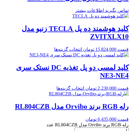
تماس بگیرید
اطلاعات بیشتر
کلید هوشمند ده پل TECLA زنیو مدل
ZVITXLX10
قیمت
15,824,000
تومان
انتخاب گزینه‌ها
کلید لمسی دو پل تغذیه DC نستک سری
NE3-NE4
قیمت
2,230,000
تومان
انتخاب گزینه‌ها
رله RGB برند Orvibo مدل RL804CZB
قیمت
6,435,000
تومان
رله RGB برند Orvibo مدل RL804CZB عدد