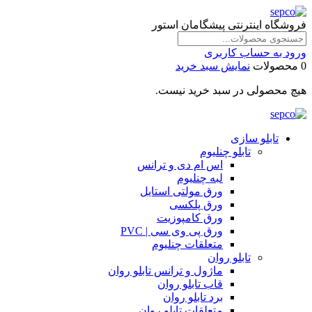
فروشگاه اینترنتی پیشگامان استور
ورود به حساب کاربری
0 محصولات
نمایش سبد خرید
هیچ محصولی در سبد خرید نیست.
تابلو سازی
تابلو چنلیوم
اس ام دی و ترانس
لبه چنلیوم
ورق مولتی استایل
ورق پلکسی
ورق کامپوزیت
ورق پی وی سی | PVC
متعلقات چنلیوم
تابلو روان
ماژول و ترانس تابلو روان
قاب تابلو روان
برد تابلو روان
متعلقات تابلو روان