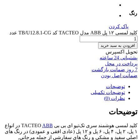
رنگ
پاک کردن
کلید لمسی ۱۲ پل ABB مدل TACTEO کد TB/U12.8.1-CG عدد
افزودن به سبد خرید
تحویل اکسپرس
پشتیبانی 24 ساعته
پرداخت در محل
7 روز ضمانت بازگشت
ضمانت اصل بودن
توضیحات
توضیحات تکمیلی
نظرات (0)
توضیحات
کلید لمسی هوشمند سری تک‌تیو ای بی بی TACTEO
ABB
در انواع
۱ پل، ۲ پل، ۴ پل، ۶ پل و ۱۲ پل (عادی افقی و عمودی) در رنگ های
اصلی سفید و مشکی و رنگ های سفارشی از جمله مرجانی,