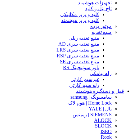
تجهیزات هوشمند
تاچ پنل و کلید
کلید و پریز مکانیکی
کلید و پریز هوشمند
موتور پرده
منبع تغذیه
منبع تغذیه ریلی
منبع تغذیه سری AD
منبع تغذیه سری LRS
منبع تغذیه سری RSP
منبع تغذیه سری SE
پاور سوئیچینگ RS
رله پیامکی
غیرسیم کارتی
رله سیم کارتی
قفل و دستگیره هوشمند
سامسونگ | samsung
Home Lock | هوم لاک
یال | YALE
SIEMENS | زیمنس
ALOCK
SLOCK
ISEO
Rook