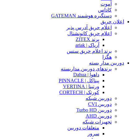
آموت
کاداس
دستگیره هوشمند GATEMAN
اعلان حریق
اعلام حریق آدرس پذیر
اعلام حریق کانونشنال
برند ZITEX
آریاک | ariak
برند اعلام حریق سنس
هگزا
دوربین مدار بسته
برندهای دوربین مداربسته
داهوا | Dahua
پیناکل | PINNACLE
ورتینا | VERTINA
کورتک | CORTECH
دوربین شبکه
دوربین CVI
دوربین Turbo HD
دوربین AHD
تجهیزات شبکه
متعلقات دوربین
سرور