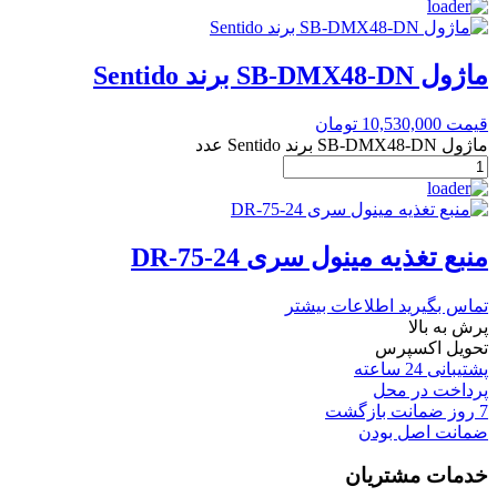
ماژول SB-DMX48-DN برند Sentido
قیمت
10,530,000
تومان
ماژول SB-DMX48-DN برند Sentido عدد
منبع تغذیه مینول سری DR-75-24
تماس بگیرید
اطلاعات بیشتر
پرش به بالا
تحویل اکسپرس
پشتیبانی 24 ساعته
پرداخت در محل
7 روز ضمانت بازگشت
ضمانت اصل بودن
خدمات مشتریان