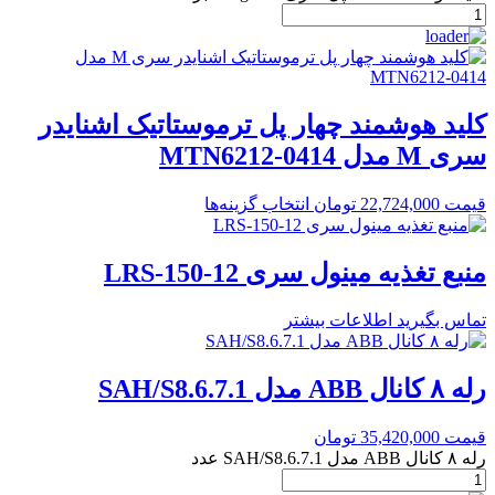
کلید هوشمند چهار پل ترموستاتیک اشنایدر
سری M مدل MTN6212-0414
قیمت
22,724,000
تومان
انتخاب گزینه‌ها
منبع تغذیه مینول سری LRS-150-12
تماس بگیرید
اطلاعات بیشتر
رله ۸ کانال ABB مدل SAH/S8.6.7.1
قیمت
35,420,000
تومان
رله ۸ کانال ABB مدل SAH/S8.6.7.1 عدد