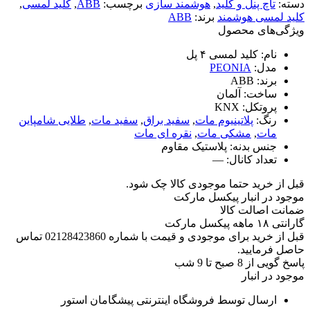
دسته:
تاچ پنل و کلید
,
هوشمند سازی
برچسب:
ABB
,
کلید لمسی
,
کلید لمسی هوشمند
برند:
ABB
ویژگی‌های محصول
نام:
کلید لمسی ۴ پل
مدل:
PEONIA
برند:
ABB
ساخت:
آلمان
پروتکل:
KNX
رنگ:
پلاتینیوم مات
,
سفید براق
,
سفید مات
,
طلایی شامپاین
مات
,
مشکی مات
,
نقره ای مات
جنس بدنه:
پلاستیک مقاوم
تعداد کانال:
—
قبل از خرید حتما موجودی کالا چک شود.
موجود در انبار پیکسل مارکت
ضمانت اصالت کالا
گارانتی ۱۸ ماهه پیکسل مارکت
قبل از خرید برای موجودی و قیمت با شماره 02128423860 تماس
حاصل فرمایید.
پاسخ گویی از 8 صبح تا 9 شب
موجود در انبار
ارسال توسط فروشگاه اینترنتی پیشگامان استور