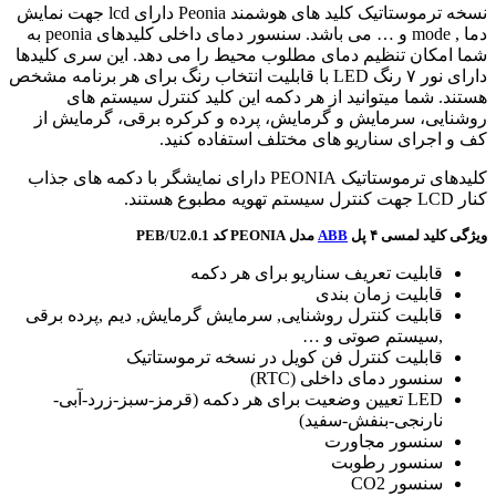
نسخه ترموستاتیک کلید های هوشمند Peonia دارای lcd جهت نمایش
دما , mode و … می باشد. سنسور دمای داخلی کلیدهای peonia به
شما امکان تنظیم دمای مطلوب محیط را می دهد. این سری کلیدها
دارای نور ۷ رنگ LED با قابلیت انتخاب رنگ برای هر برنامه مشخص
هستند. شما میتوانید از هر دکمه این کلید کنترل سیستم های
روشنایی، سرمایش و گرمایش، پرده و کرکره برقی، گرمایش از
کف و اجرای سناریو های مختلف استفاده کنید.
کلیدهای ترموستاتیک PEONIA دارای نمایشگر با دکمه های جذاب
کنار LCD جهت کنترل سیستم تهویه مطبوع هستند.
ویژگی کلید لمسی ۴ پل
ABB
مدل PEONIA کد PEB/U2.0.1
قابلیت تعریف سناریو برای هر دکمه
قابلیت زمان بندی
قابلیت کنترل روشنایی, سرمایش گرمایش, دیم ,پرده برقی
,سیستم صوتی و …
قابلیت کنترل فن کویل در نسخه ترموستاتیک
سنسور دمای داخلی (RTC)
LED تعیین وضعیت برای هر دکمه (قرمز-سبز-زرد-آبی-
نارنجی-بنفش-سفید)
سنسور مجاورت
سنسور رطوبت
سنسور CO2