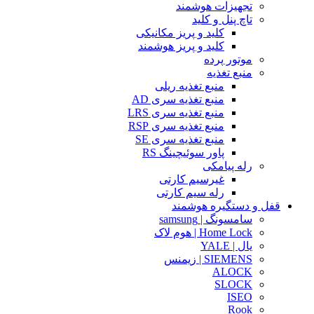
تجهیزات هوشمند
تاچ پنل و کلید
کلید و پریز مکانیکی
کلید و پریز هوشمند
موتور پرده
منبع تغذیه
منبع تغذیه ریلی
منبع تغذیه سری AD
منبع تغذیه سری LRS
منبع تغذیه سری RSP
منبع تغذیه سری SE
پاور سوئیچینگ RS
رله پیامکی
غیرسیم کارتی
رله سیم کارتی
قفل و دستگیره هوشمند
سامسونگ | samsung
Home Lock | هوم لاک
یال | YALE
SIEMENS | زیمنس
ALOCK
SLOCK
ISEO
Rook