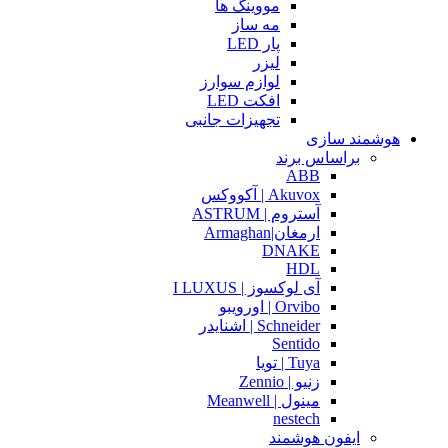
مووینگ ها
مه ساز
پار LED
لیزر
لوازم سوارز
افکت LED
تجهیزات جانبی
هوشمند سازی
براساس برند
ABB
Akuvox | آکووکس
آستروم | ASTRUM
ارمغان|Armaghan
DNAKE
HDL
آی لوکسوز | I LUXUS
Orvibo | اورویبو
Schneider | اشنایدر
Sentido
Tuya | تویا
زنیو | Zennio
مینول | Meanwell
nestech
ایفون هوشمند