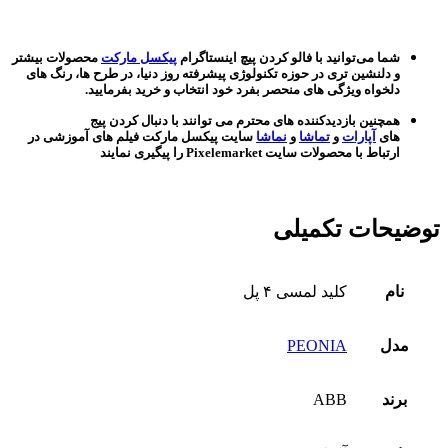
شما می‌توانید با فالو کردن پیچ اینستاگرام
پیکسل مارکت
محصولات بیشتر
و دلنشین تری در حوزه تکنولوژی پیشرفته روز دنیا، در طرح ها، رنگ های
دلخواه ویژگی های منحصر بفرد خود انتخاب و خرید بفرمایید.
همچنین بازدیدکننده های محترم می توانند با دنبال کردن پیج
های
آپارات
و
تماشا
و
نماشا
سایت پیکسل مارکت فیلم های آموزشی در
ارتباط با محصولات سایت Pixelemarket را پیگیری نمایند
توضیحات تکمیلی
نام
کلید لمسی ۴ پل
مدل
PEONIA
برند
ABB