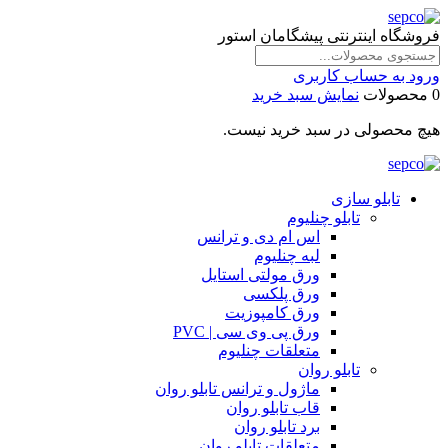
فروشگاه اینترنتی پیشگامان استور
ورود به حساب کاربری
0 محصولات
نمایش سبد خرید
هیچ محصولی در سبد خرید نیست.
تابلو سازی
تابلو چنلیوم
اس ام دی و ترانس
لبه چنلیوم
ورق مولتی استایل
ورق پلکسی
ورق کامپوزیت
ورق پی وی سی | PVC
متعلقات چنلیوم
تابلو روان
ماژول و ترانس تابلو روان
قاب تابلو روان
برد تابلو روان
متعلقات تابلو روان