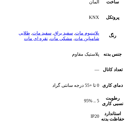
ساخت
آلمان
پروتکل
KNX
پلاتینیوم مات
,
سفید براق
,
سفید مات
,
طلایی
رنگ
شامپاین مات
,
مشکی مات
,
نقره ای مات
جنس بدنه
پلاستیک مقاوم
تعداد کانال
—
دمای کاری
0 تا +55 درجه سانتی گراد
رطوبت
5 .. 95%
نسبی کاری
استاندارد
IP20
حفاظت بدنه