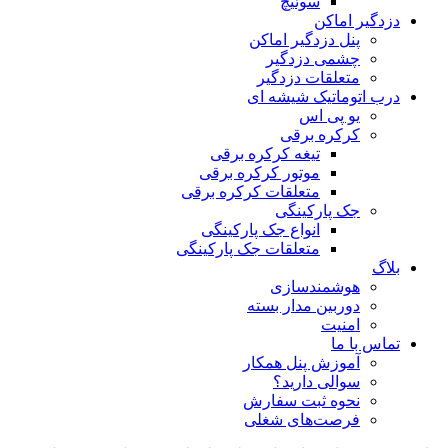
سوئیچ
دزدگیر اماکن
پنل دزدگیر اماکن
چشمی دزدگیر
متعلقات دزدگیر
درب اتوماتیک شیشه ای
یو پی اس
کرکره برقی
تیغه کرکره برقی
موتور کرکره برقی
متعلقات کرکره برقی
جک پارکینگی
انواع جک پارکینگی
متعلقات جک پارکینگی
بلاگ
هوشمندسازی
دوربین مدار بسته
امنیت
تماس با ما
آموزش پنل همکار
سوالی دارید؟
نحوه ثبت سفارش
فرصت‌های شغلی