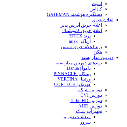
آموت
کاداس
دستگیره هوشمند GATEMAN
اعلان حریق
اعلام حریق آدرس پذیر
اعلام حریق کانونشنال
برند ZITEX
آریاک | ariak
برند اعلام حریق سنس
هگزا
دوربین مدار بسته
برندهای دوربین مداربسته
داهوا | Dahua
پیناکل | PINNACLE
ورتینا | VERTINA
کورتک | CORTECH
دوربین شبکه
دوربین CVI
دوربین Turbo HD
دوربین AHD
تجهیزات شبکه
متعلقات دوربین
سرور