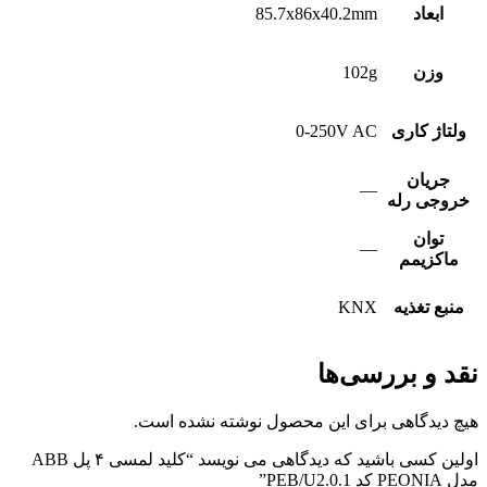
ابعاد
85.7x86x40.2mm
وزن
102g
ولتاژ کاری
0-250V AC
جریان
—
خروجی رله
توان
—
ماکزیمم
منبع تغذیه
KNX
نقد و بررسی‌ها
هیچ دیدگاهی برای این محصول نوشته نشده است.
اولین کسی باشید که دیدگاهی می نویسد “کلید لمسی ۴ پل ABB
مدل PEONIA کد PEB/U2.0.1”