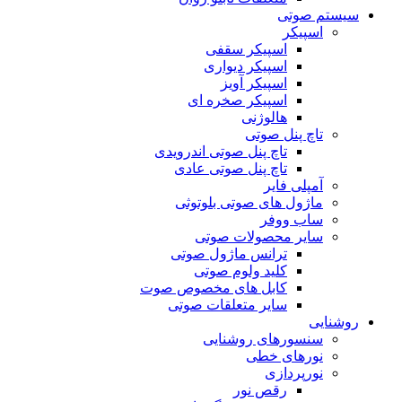
سیستم صوتی
اسپیکر
اسپیکر سقفی
اسپیکر دیواری
اسپیکر آویز
اسپیکر صخره ای
هالوژنی
تاچ پنل صوتی
تاچ پنل صوتی اندرویدی
تاچ پنل صوتی عادی
آمپلی فایر
ماژول های صوتی بلوتوثی
ساب ووفر
سایر محصولات صوتی
ترانس ماژول صوتی
کلید ولوم صوتی
کابل های مخصوص صوت
سایر متعلقات صوتی
روشنایی
سنسورهای روشنایی
نورهای خطی
نورپردازی
رقص نور