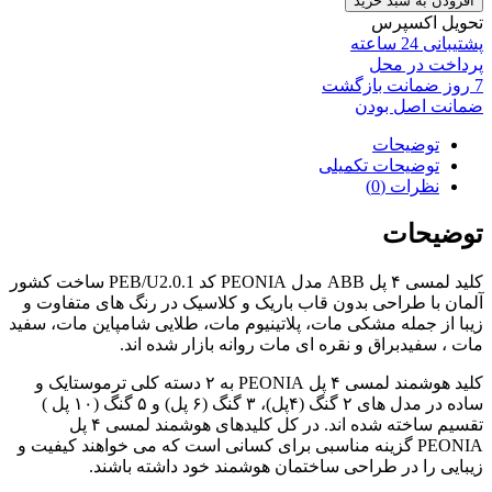
افزودن به سبد خرید
تحویل اکسپرس
پشتیبانی 24 ساعته
پرداخت در محل
7 روز ضمانت بازگشت
ضمانت اصل بودن
توضیحات
توضیحات تکمیلی
نظرات (0)
توضیحات
کلید لمسی ۴ پل ABB مدل PEONIA کد PEB/U2.0.1 ساخت کشور
آلمان با طراحی بدون قاب باریک و کلاسیک در رنگ های متفاوت و
زیبا از جمله مشکی مات، پلاتینیوم مات، طلایی شامپاین مات، سفید
مات ، سفیدبراق و نقره ای مات روانه بازار شده اند.
کلید هوشمند لمسی ۴ پل PEONIA به ۲ دسته کلی ترموستایک و
ساده در مدل های ۲ گنگ (۴پل)، ۳ گنگ (۶ پل) و ۵ گنگ (۱۰ پل )
تقسیم ساخته شده اند. در کل کلیدهای هوشمند لمسی ۴ پل
PEONIA گزینه مناسبی برای کسانی است که می خواهند کیفیت و
زیبایی را در طراحی ساختمان هوشمند خود داشته باشند.