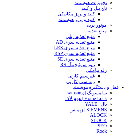
تجهیزات هوشمند
تاچ پنل و کلید
کلید و پریز مکانیکی
کلید و پریز هوشمند
موتور پرده
منبع تغذیه
منبع تغذیه ریلی
منبع تغذیه سری AD
منبع تغذیه سری LRS
منبع تغذیه سری RSP
منبع تغذیه سری SE
پاور سوئیچینگ RS
رله پیامکی
غیرسیم کارتی
رله سیم کارتی
قفل و دستگیره هوشمند
سامسونگ | samsung
Home Lock | هوم لاک
یال | YALE
SIEMENS | زیمنس
ALOCK
SLOCK
ISEO
Rook