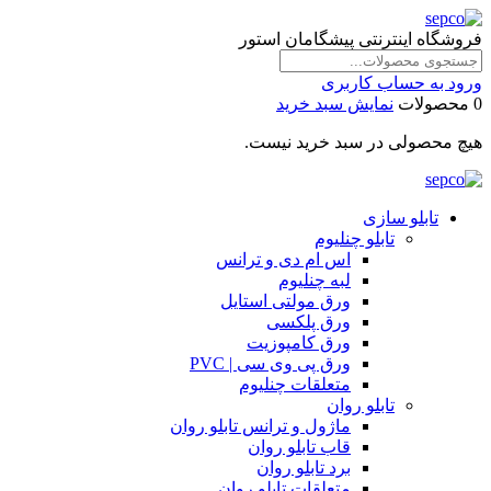
فروشگاه اینترنتی پیشگامان استور
ورود به حساب کاربری
0 محصولات
نمایش سبد خرید
هیچ محصولی در سبد خرید نیست.
تابلو سازی
تابلو چنلیوم
اس ام دی و ترانس
لبه چنلیوم
ورق مولتی استایل
ورق پلکسی
ورق کامپوزیت
ورق پی وی سی | PVC
متعلقات چنلیوم
تابلو روان
ماژول و ترانس تابلو روان
قاب تابلو روان
برد تابلو روان
متعلقات تابلو روان