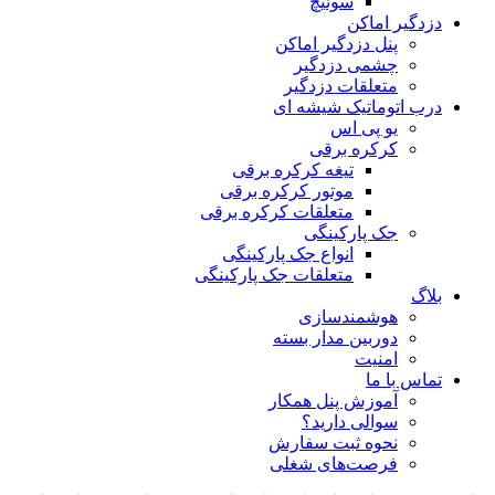
سوئیچ
دزدگیر اماکن
پنل دزدگیر اماکن
چشمی دزدگیر
متعلقات دزدگیر
درب اتوماتیک شیشه ای
یو پی اس
کرکره برقی
تیغه کرکره برقی
موتور کرکره برقی
متعلقات کرکره برقی
جک پارکینگی
انواع جک پارکینگی
متعلقات جک پارکینگی
بلاگ
هوشمندسازی
دوربین مدار بسته
امنیت
تماس با ما
آموزش پنل همکار
سوالی دارید؟
نحوه ثبت سفارش
فرصت‌های شغلی