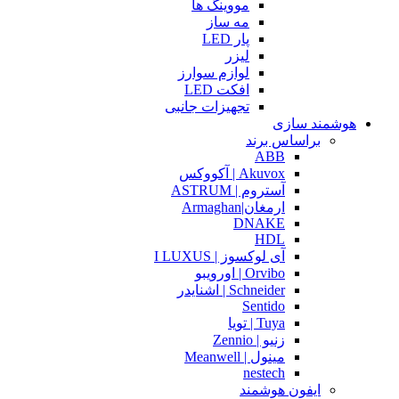
مووینگ ها
مه ساز
پار LED
لیزر
لوازم سوارز
افکت LED
تجهیزات جانبی
هوشمند سازی
براساس برند
ABB
Akuvox | آکووکس
آستروم | ASTRUM
ارمغان|Armaghan
DNAKE
HDL
آی لوکسوز | I LUXUS
Orvibo | اورویبو
Schneider | اشنایدر
Sentido
Tuya | تویا
زنیو | Zennio
مینول | Meanwell
nestech
ایفون هوشمند