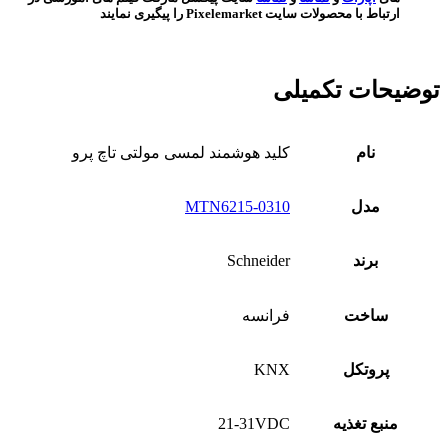
ارتباط با محصولات سایت Pixelemarket را پیگیری نمایند
توضیحات تکمیلی
نام
کلید هوشمند لمسی مولتی تاچ پرو
مدل
MTN6215-0310
برند
Schneider
ساخت
فرانسه
پروتکل
KNX
منبع تغذیه
21-31VDC