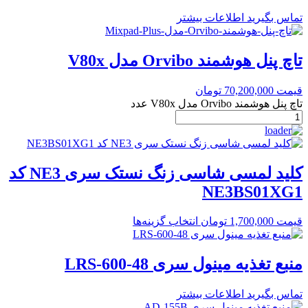
تماس بگیرید
اطلاعات بیشتر
تاچ پنل هوشمند Orvibo مدل V80x
قیمت
70,200,000
تومان
تاچ پنل هوشمند Orvibo مدل V80x عدد
کلید لمسی شاسی زنگ نستک سری NE3 کد
NE3BS01XG1
قیمت
1,700,000
تومان
انتخاب گزینه‌ها
منبع تغذیه مینول سری LRS-600-48
تماس بگیرید
اطلاعات بیشتر