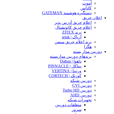
آموت
کاداس
دستگیره هوشمند GATEMAN
اعلان حریق
اعلام حریق آدرس پذیر
اعلام حریق کانونشنال
برند ZITEX
آریاک | ariak
برند اعلام حریق سنس
هگزا
دوربین مدار بسته
برندهای دوربین مداربسته
داهوا | Dahua
پیناکل | PINNACLE
ورتینا | VERTINA
کورتک | CORTECH
دوربین شبکه
دوربین CVI
دوربین Turbo HD
دوربین AHD
تجهیزات شبکه
متعلقات دوربین
سرور