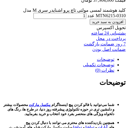
قیمت
37,904,000
تومان
کلید هوشمند لمسی مولتی تاچ پرو اشنایدر سری M مدل
MTN6215-0310 عدد
افزودن به سبد خرید
تحویل اکسپرس
پشتیبانی 24 ساعته
پرداخت در محل
7 روز ضمانت بازگشت
ضمانت اصل بودن
توضیحات
توضیحات تکمیلی
نظرات (0)
توضیحات
شما می‌توانید با فالو کردن پیچ اینستاگرام
پیکسل مارکت
محصولات بیشتر
و دلنشین تری در حوزه تکنولوژی پیشرفته روز دنیا، در طرح ها، رنگ های
دلخواه ویژگی های منحصر بفرد خود انتخاب و خرید بفرمایید.
همچنین بازدیدکننده های محترم می توانند با دنبال کردن پیج
های
آپارات
و
تماشا
و
نماشا
سایت پیکسل مارکت فیلم های آموزشی در