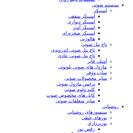
سیستم صوتی
اسپیکر
اسپیکر سقفی
اسپیکر دیواری
اسپیکر آویز
اسپیکر صخره ای
هالوژنی
تاچ پنل صوتی
تاچ پنل صوتی اندرویدی
تاچ پنل صوتی عادی
آمپلی فایر
ماژول های صوتی بلوتوثی
ساب ووفر
سایر محصولات صوتی
ترانس ماژول صوتی
کلید ولوم صوتی
کابل های مخصوص صوت
سایر متعلقات صوتی
روشنایی
سنسورهای روشنایی
نورهای خطی
نورپردازی
رقص نور