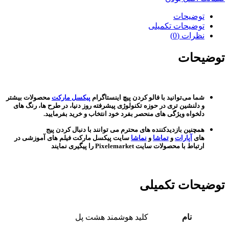
توضیحات
توضیحات تکمیلی
نظرات (0)
توضیحات
شما می‌توانید با فالو کردن پیچ اینستاگرام
پیکسل مارکت
محصولات بیشتر
و دلنشین تری در حوزه تکنولوژی پیشرفته روز دنیا، در طرح ها، رنگ های
دلخواه ویژگی های منحصر بفرد خود انتخاب و خرید بفرمایید.
همچنین بازدیدکننده های محترم می توانند با دنبال کردن پیج
های
آپارات
و
تماشا
و
نماشا
سایت پیکسل مارکت فیلم های آموزشی در
ارتباط با محصولات سایت Pixelemarket را پیگیری نمایند
توضیحات تکمیلی
نام
کلید هوشمند هشت پل