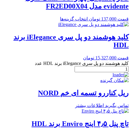
evidente مدل FR2ED00X04
قیمت
137,000
تومان
انتخاب گزینه‌ها
کلید هوشمند دو پل سری iElegance برند
HDL
قیمت
15,327,000
تومان
کلید هوشمند دو پل سری iElegance برند HDL عدد
ریل کناررو تسمه ای خم NORD
تماس بگیرید
اطلاعات بیشتر
تاچ پنل ۴٫۵ اینج Enviro برند HDL