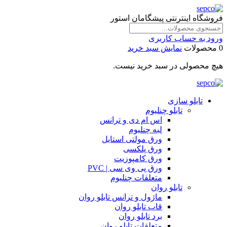
فروشگاه اینترنتی پیشگامان استور
ورود به حساب کاربری
0 محصولات
نمایش سبد خرید
هیچ محصولی در سبد خرید نیست.
تابلو سازی
تابلو چنلیوم
اس ام دی و ترانس
لبه چنلیوم
ورق مولتی استایل
ورق پلکسی
ورق کامپوزیت
ورق پی وی سی | PVC
متعلقات چنلیوم
تابلو روان
ماژول و ترانس تابلو روان
قاب تابلو روان
برد تابلو روان
متعلقات تابلو روان