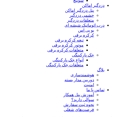
سوئیچ
دزدگیر اماکن
پنل دزدگیر اماکن
چشمی دزدگیر
متعلقات دزدگیر
درب اتوماتیک شیشه ای
یو پی اس
کرکره برقی
تیغه کرکره برقی
موتور کرکره برقی
متعلقات کرکره برقی
جک پارکینگی
انواع جک پارکینگی
متعلقات جک پارکینگی
بلاگ
هوشمندسازی
دوربین مدار بسته
امنیت
تماس با ما
آموزش پنل همکار
سوالی دارید؟
نحوه ثبت سفارش
فرصت‌های شغلی