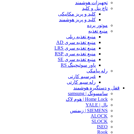
تجهیزات هوشمند
تاچ پنل و کلید
کلید و پریز مکانیکی
کلید و پریز هوشمند
موتور پرده
منبع تغذیه
منبع تغذیه ریلی
منبع تغذیه سری AD
منبع تغذیه سری LRS
منبع تغذیه سری RSP
منبع تغذیه سری SE
پاور سوئیچینگ RS
رله پیامکی
غیرسیم کارتی
رله سیم کارتی
قفل و دستگیره هوشمند
سامسونگ | samsung
Home Lock | هوم لاک
یال | YALE
SIEMENS | زیمنس
ALOCK
SLOCK
ISEO
Rook