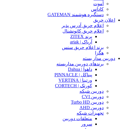
آموت
کاداس
دستگیره هوشمند GATEMAN
اعلان حریق
اعلام حریق آدرس پذیر
اعلام حریق کانونشنال
برند ZITEX
آریاک | ariak
برند اعلام حریق سنس
هگزا
دوربین مدار بسته
برندهای دوربین مداربسته
داهوا | Dahua
پیناکل | PINNACLE
ورتینا | VERTINA
کورتک | CORTECH
دوربین شبکه
دوربین CVI
دوربین Turbo HD
دوربین AHD
تجهیزات شبکه
متعلقات دوربین
سرور