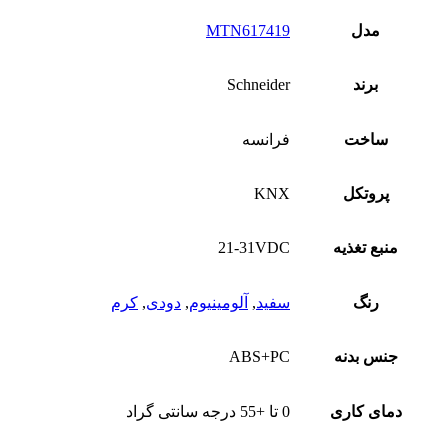
مدل
MTN617419
برند
Schneider
ساخت
فرانسه
پروتکل
KNX
منبع تغذیه
21-31VDC
رنگ
سفید
,
آلومینیوم
,
دودی
,
کرم
جنس بدنه
ABS+PC
دمای کاری
0 تا +55 درجه سانتی گراد