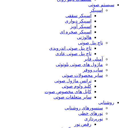
سیستم صوتی
اسپیکر
اسپیکر سقفی
اسپیکر دیواری
اسپیکر آویز
اسپیکر صخره ای
هالوژنی
تاچ پنل صوتی
تاچ پنل صوتی اندرویدی
تاچ پنل صوتی عادی
آمپلی فایر
ماژول های صوتی بلوتوثی
ساب ووفر
سایر محصولات صوتی
ترانس ماژول صوتی
کلید ولوم صوتی
کابل های مخصوص صوت
سایر متعلقات صوتی
روشنایی
سنسورهای روشنایی
نورهای خطی
نورپردازی
رقص نور