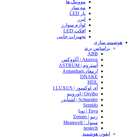
مووینگ ها
مه ساز
پار LED
لیزر
لوازم سوارز
افکت LED
تجهیزات جانبی
هوشمند سازی
براساس برند
ABB
Akuvox | آکووکس
آستروم | ASTRUM
ارمغان|Armaghan
DNAKE
HDL
آی لوکسوز | I LUXUS
Orvibo | اورویبو
Schneider | اشنایدر
Sentido
Tuya | تویا
زنیو | Zennio
مینول | Meanwell
nestech
ایفون هوشمند