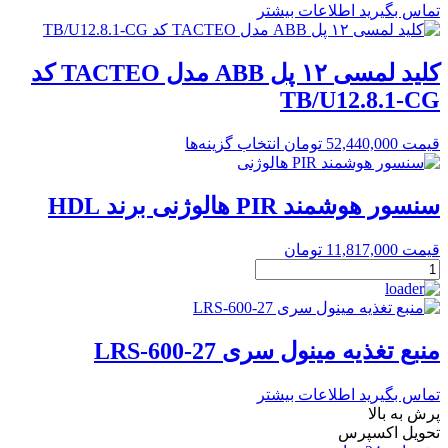
تماس بگیرید
اطلاعات بیشتر
کلید لمسی ۱۲ پل ABB مدل TACTEO کد
TB/U12.8.1-CG
قیمت
52,440,000
تومان
انتخاب گزینه‌ها
سنسور هوشمند PIR هالوژنی برند HDL
قیمت
11,817,000
تومان
سنسور
هوشمند
PIR
هالوژنی
برند
منبع تغذیه مینول سری LRS-600-27
HDL
عدد
تماس بگیرید
اطلاعات بیشتر
پرش به بالا
تحویل اکسپرس