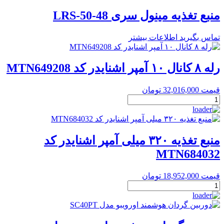
منبع تغذیه مینول سری LRS-50-48
تماس بگیرید
اطلاعات بیشتر
رله ۸ کانال ۱۰ آمپر اشنایدر کد MTN649208
قیمت
32,016,000
تومان
رله
۸
کانال
۱۰
آمپر
منبع تغذیه ۳۲۰ میلی آمپر اشنایدر کد
اشنایدر
MTN684032
کد
MTN649208
عدد
قیمت
18,952,000
تومان
منبع
تغذیه
۳۲۰
میلی
آمپر