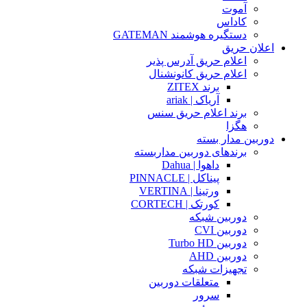
آموت
کاداس
دستگیره هوشمند GATEMAN
اعلان حریق
اعلام حریق آدرس پذیر
اعلام حریق کانونشنال
برند ZITEX
آریاک | ariak
برند اعلام حریق سنس
هگزا
دوربین مدار بسته
برندهای دوربین مداربسته
داهوا | Dahua
پیناکل | PINNACLE
ورتینا | VERTINA
کورتک | CORTECH
دوربین شبکه
دوربین CVI
دوربین Turbo HD
دوربین AHD
تجهیزات شبکه
متعلقات دوربین
سرور