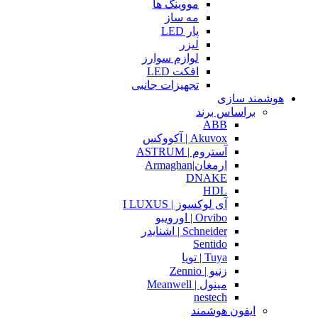
مووینگ ها
مه ساز
پار LED
لیزر
لوازم سوارز
افکت LED
تجهیزات جانبی
هوشمند سازی
براساس برند
ABB
Akuvox | آکووکس
آستروم | ASTRUM
ارمغان|Armaghan
DNAKE
HDL
آی لوکسوز | I LUXUS
Orvibo | اورویبو
Schneider | اشنایدر
Sentido
Tuya | تویا
زنیو | Zennio
مینول | Meanwell
nestech
ایفون هوشمند