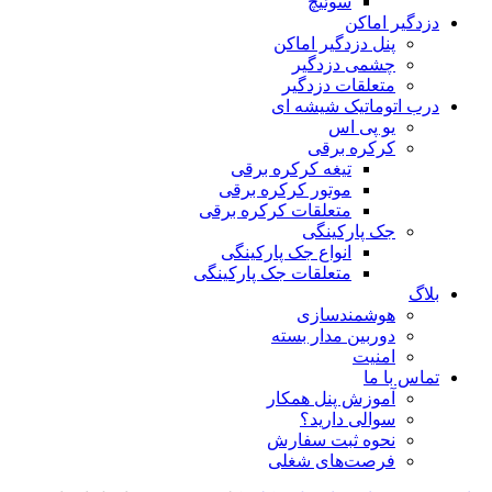
سوئیچ
دزدگیر اماکن
پنل دزدگیر اماکن
چشمی دزدگیر
متعلقات دزدگیر
درب اتوماتیک شیشه ای
یو پی اس
کرکره برقی
تیغه کرکره برقی
موتور کرکره برقی
متعلقات کرکره برقی
جک پارکینگی
انواع جک پارکینگی
متعلقات جک پارکینگی
بلاگ
هوشمندسازی
دوربین مدار بسته
امنیت
تماس با ما
آموزش پنل همکار
سوالی دارید؟
نحوه ثبت سفارش
فرصت‌های شغلی