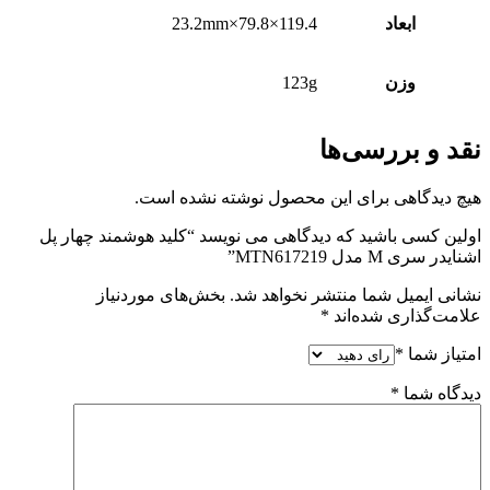
ابعاد
119.4×79.8×23.2mm
وزن
123g
نقد و بررسی‌ها
هیچ دیدگاهی برای این محصول نوشته نشده است.
اولین کسی باشید که دیدگاهی می نویسد “کلید هوشمند چهار پل
اشنایدر سری M مدل MTN617219”
نشانی ایمیل شما منتشر نخواهد شد.
بخش‌های موردنیاز
علامت‌گذاری شده‌اند
*
امتیاز شما
*
دیدگاه شما
*