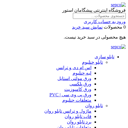
فروشگاه اینترنتی پیشگامان استور
ورود به حساب کاربری
0 محصولات
نمایش سبد خرید
هیچ محصولی در سبد خرید نیست.
تابلو سازی
تابلو چنلیوم
اس ام دی و ترانس
لبه چنلیوم
ورق مولتی استایل
ورق پلکسی
ورق کامپوزیت
ورق پی وی سی | PVC
متعلقات چنلیوم
تابلو روان
ماژول و ترانس تابلو روان
قاب تابلو روان
برد تابلو روان
متعلقات تابلو روان