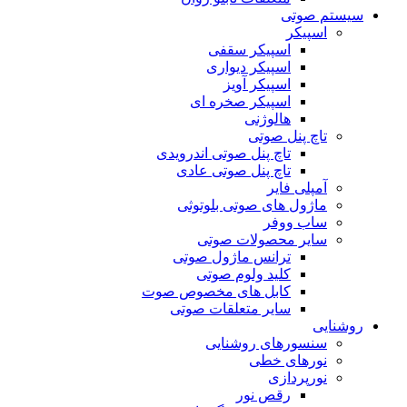
سیستم صوتی
اسپیکر
اسپیکر سقفی
اسپیکر دیواری
اسپیکر آویز
اسپیکر صخره ای
هالوژنی
تاچ پنل صوتی
تاچ پنل صوتی اندرویدی
تاچ پنل صوتی عادی
آمپلی فایر
ماژول های صوتی بلوتوثی
ساب ووفر
سایر محصولات صوتی
ترانس ماژول صوتی
کلید ولوم صوتی
کابل های مخصوص صوت
سایر متعلقات صوتی
روشنایی
سنسورهای روشنایی
نورهای خطی
نورپردازی
رقص نور