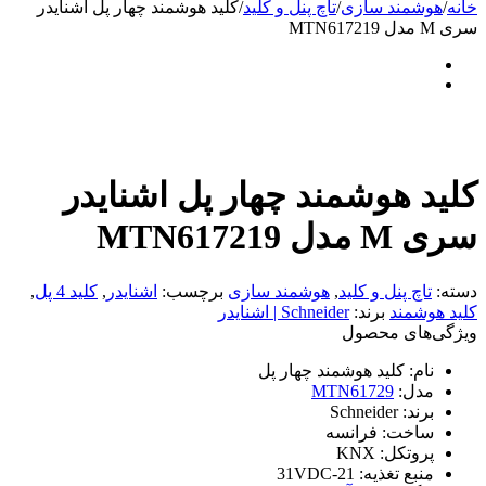
خانه
/
هوشمند سازی
/
تاچ پنل و کلید
/
کلید هوشمند چهار پل اشنایدر
سری M مدل MTN617219
کلید هوشمند چهار پل اشنایدر
سری M مدل MTN617219
دسته:
تاچ پنل و کلید
,
هوشمند سازی
برچسب:
اشنایدر
,
کلید 4 پل
,
کلید هوشمند
برند:
Schneider | اشنایدر
ویژگی‌های محصول
نام:
کلید هوشمند چهار پل
مدل:
MTN61729
برند:
Schneider
ساخت:
فرانسه
پروتکل:
KNX
منبع تغذیه:
21-31VDC