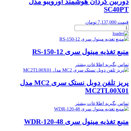
دوربین گردان هوشمند اورویبو مدل
اشنایدر
SC40PT
کد
MTN684032
عدد
قیمت
7,137,000
تومان
دوربین
گردان
هوشمند
اورویبو
مدل
منبع تغذیه مینول سری RS-150-12
SC40PT
عدد
تماس بگیرید
اطلاعات بیشتر
پریز تلفن دوبل نستک سری MC2 مدل
MC2TL00X01
تماس بگیرید
اطلاعات بیشتر
منبع تغذیه مینول سری WDR-120-48