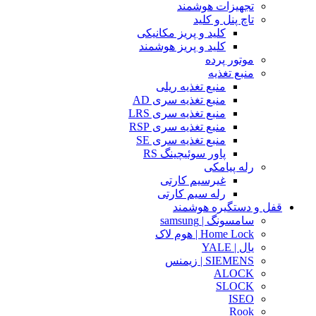
تجهیزات هوشمند
تاچ پنل و کلید
کلید و پریز مکانیکی
کلید و پریز هوشمند
موتور پرده
منبع تغذیه
منبع تغذیه ریلی
منبع تغذیه سری AD
منبع تغذیه سری LRS
منبع تغذیه سری RSP
منبع تغذیه سری SE
پاور سوئیچینگ RS
رله پیامکی
غیرسیم کارتی
رله سیم کارتی
قفل و دستگیره هوشمند
سامسونگ | samsung
Home Lock | هوم لاک
یال | YALE
SIEMENS | زیمنس
ALOCK
SLOCK
ISEO
Rook