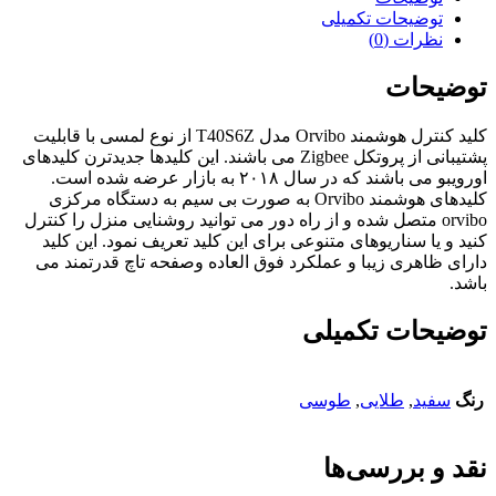
توضیحات تکمیلی
نظرات (0)
توضیحات
کلید کنترل هوشمند Orvibo مدل T40S6Z از نوع لمسی با قابلیت
پشتیبانی از پروتکل Zigbee می باشند. این کلیدها جدیدترن کلیدهای
اورویبو می باشند که در سال ۲۰۱۸ به بازار عرضه شده است.
کلیدهای هوشمند Orvibo به صورت بی سیم به دستگاه مرکزی
orvibo متصل شده و از راه دور می توانید روشنایی منزل را کنترل
کنید و یا سناریوهای متنوعی برای این کلید تعریف نمود. این کلید
دارای ظاهری زیبا و عملکرد فوق العاده وصفحه تاچ قدرتمند می
باشد.
توضیحات تکمیلی
رنگ
سفید
,
طلایی
,
طوسی
نقد و بررسی‌ها