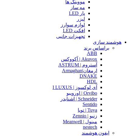
مووینگ ها
مه ساز
پار LED
لیزر
لوازم سوارز
افکت LED
تجهیزات جانبی
هوشمند سازی
براساس برند
ABB
Akuvox | آکووکس
آستروم | ASTRUM
ارمغان|Armaghan
DNAKE
HDL
آی لوکسوز | I LUXUS
Orvibo | اورویبو
Schneider | اشنایدر
Sentido
Tuya | تویا
زنیو | Zennio
مینول | Meanwell
nestech
ایفون هوشمند