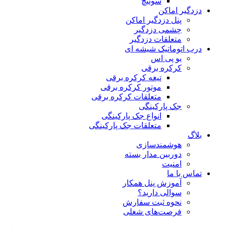
سوئیچ
دزدگیر اماکن
پنل دزدگیر اماکن
چشمی دزدگیر
متعلقات دزدگیر
درب اتوماتیک شیشه ای
یو پی اس
کرکره برقی
تیغه کرکره برقی
موتور کرکره برقی
متعلقات کرکره برقی
جک پارکینگی
انواع جک پارکینگی
متعلقات جک پارکینگی
بلاگ
هوشمندسازی
دوربین مدار بسته
امنیت
تماس با ما
آموزش پنل همکار
سوالی دارید؟
نحوه ثبت سفارش
فرصت‌های شغلی