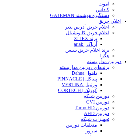
آموت
کاداس
دستگیره هوشمند GATEMAN
اعلان حریق
اعلام حریق آدرس پذیر
اعلام حریق کانونشنال
برند ZITEX
آریاک | ariak
برند اعلام حریق سنس
هگزا
دوربین مدار بسته
برندهای دوربین مداربسته
داهوا | Dahua
پیناکل | PINNACLE
ورتینا | VERTINA
کورتک | CORTECH
دوربین شبکه
دوربین CVI
دوربین Turbo HD
دوربین AHD
تجهیزات شبکه
متعلقات دوربین
سرور