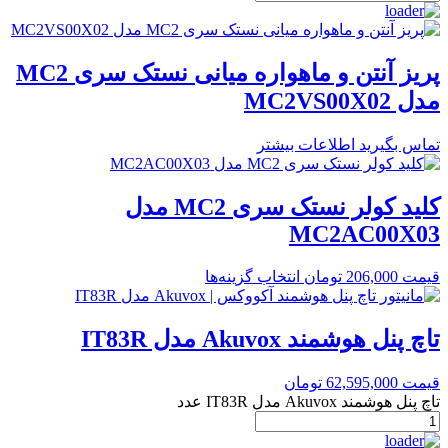
پریز آنتن و ماهواره میانی نستک سری MC2
مدل MC2VS00X02
تماس بگیرید
اطلاعات بیشتر
کلید کولر نستک سری MC2 مدل
MC2AC00X03
قیمت
206,000
تومان
انتخاب گزینه‌ها
تاچ پنل هوشمند Akuvox مدل IT83R
قیمت
62,595,000
تومان
تاچ پنل هوشمند Akuvox مدل IT83R عدد