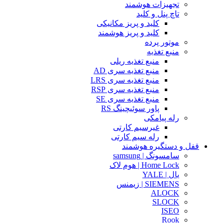
تجهیزات هوشمند
تاچ پنل و کلید
کلید و پریز مکانیکی
کلید و پریز هوشمند
موتور پرده
منبع تغذیه
منبع تغذیه ریلی
منبع تغذیه سری AD
منبع تغذیه سری LRS
منبع تغذیه سری RSP
منبع تغذیه سری SE
پاور سوئیچینگ RS
رله پیامکی
غیرسیم کارتی
رله سیم کارتی
قفل و دستگیره هوشمند
سامسونگ | samsung
Home Lock | هوم لاک
یال | YALE
SIEMENS | زیمنس
ALOCK
SLOCK
ISEO
Rook