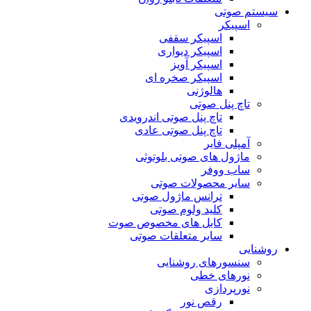
سیستم صوتی
اسپیکر
اسپیکر سقفی
اسپیکر دیواری
اسپیکر آویز
اسپیکر صخره ای
هالوژنی
تاچ پنل صوتی
تاچ پنل صوتی اندرویدی
تاچ پنل صوتی عادی
آمپلی فایر
ماژول های صوتی بلوتوثی
ساب ووفر
سایر محصولات صوتی
ترانس ماژول صوتی
کلید ولوم صوتی
کابل های مخصوص صوت
سایر متعلقات صوتی
روشنایی
سنسورهای روشنایی
نورهای خطی
نورپردازی
رقص نور