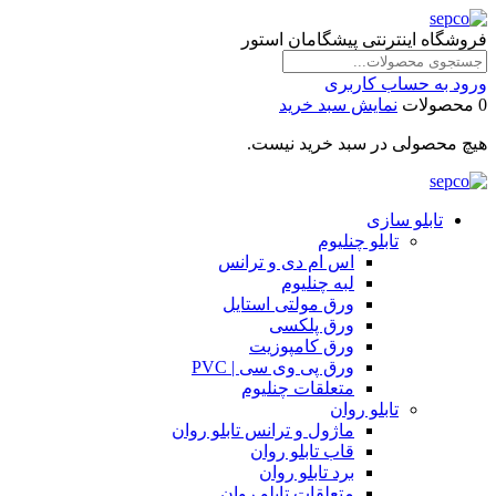
فروشگاه اینترنتی پیشگامان استور
ورود به حساب کاربری
0 محصولات
نمایش سبد خرید
هیچ محصولی در سبد خرید نیست.
تابلو سازی
تابلو چنلیوم
اس ام دی و ترانس
لبه چنلیوم
ورق مولتی استایل
ورق پلکسی
ورق کامپوزیت
ورق پی وی سی | PVC
متعلقات چنلیوم
تابلو روان
ماژول و ترانس تابلو روان
قاب تابلو روان
برد تابلو روان
متعلقات تابلو روان