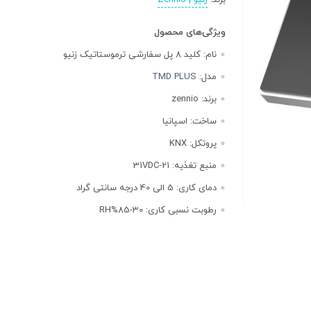
برند:
زنیو | Zennio
ویژگی‌های محصول
نام:
کلید ۸ پل سفارشی ترموستاتیک زنیو
مدل:
TMD PLUS
برند:
zennio
ساخت:
اسپانیا
پروتکل:
KNX
منبع تغذیه:
21-31VDC
دمای کاری:
5 الی 40 درجه سانتی گراد
رطوبت نسبی کاری:
30-85%RH