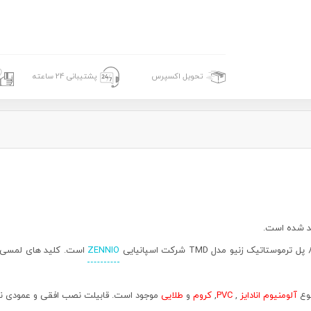
تحویل اکسپرس
پشتیبانی 24 ساعته
د شده است.
ZENNIO
وع
آلومنیوم انادایز
,
PVC
,
کروم
و
طلایی
موجود است. قابیلت نصب افقی و عمودی نیز به