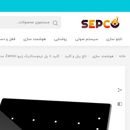
تابلو سازی
سیستم صوتی
روشنایی
هوشمند سازی
قفل و دس
خانه
/
هوشمند سازی
/
تاچ پنل و کلید
/
کلید ۸ پل ترموستاتیک زنیو Zennio مدل TMDPبا فریم PVC