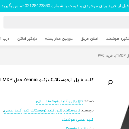
قبل از خرید برای موجودی و قیمت با شماره 02128423860 تماس بگیرید.
تگیره هوشمند
اعلان حریق
دوربین مدار بسته
دزدگیر اماکن
درب ا
کلید ۸ پل ترموستاتیک زنیو Zennio مدل TMDPبا فریم PVC
دسته:
تاچ پنل و کلید
,
هوشمند سازی
برچسب:
ترموستات
,
زنیو
,
کلید ترموستات زنیو
,
کلید لمسی
,
کلید لمسی هوشمند