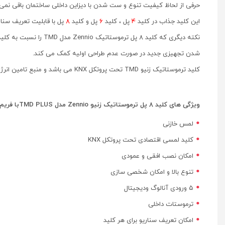
حرفی از لحاظ کیفیت تنوع و ست شدن با دیزاین داخلی ساختمان باقی نمی گ
این کلید جذاب در کلید
۴
پل ، کلید
۶
پل و کلید
۸
پل با قابلیت تعریف سنار
نکته دیگری که کلید ۸ پل ترموستاتیک Zennio مدل TMD را نسبت به کلید سایر کمپانی ها متفاوت می سازد داشتن ترموستات دما در
شدن تجهیزی جدید در صورت عدم طراحی اولیه کمک می کند.
کلید ترموستاتیک زنیو TMD تحت پروتکل KNX می باشد و منبع تامین انرژی کلید از طریق کابل KNX است.
ویژگی های کلید ۸ پل ترموستاتیک زنیو Zennio مدل TMD PLUSبا فریم PVC
لمس خازنی
کلید لمسی اقتصادی تحت پروتکل KNX
امکان نصب افقی و عمودی
تنوع بالا و امکان شخصی سازی
۵ ورودی آنالوگ ودیجیتال
ترموستات داخلی
امکان تعریف سناریو برای هر کلید