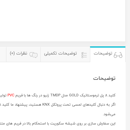
توضیحات
توضیحات تکمیلی
نظرات (0)
توضیحات
کلید ۸ پل ترموستاتیک GOLD مدل TMDP زنیو در رنگ ها با فریم
PVC
تولی
اگر به دنبال کلیدهای لمسی تحت پروتکل KNX هستید، پیشنهاد ما کلید ۸ پل ترموستاتیک زنیو مدل TMD شرکت اسپانیایی
می‌شود.
این سفارش سازی بر روی شیشه سکوریت با استحکام بالا در فریم های متن