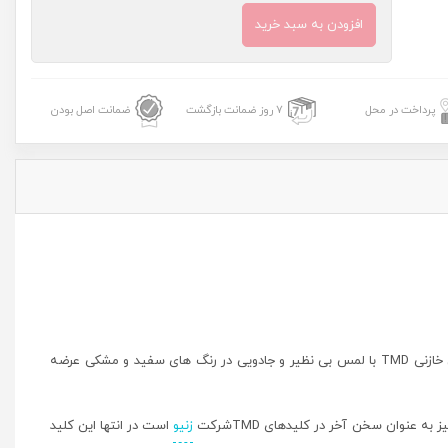
افزودن به سبد خرید
پل
ترموستات
زنیو
پرداخت در محل
7 روز ضمانت بازگشت
ضمانت اصل بودن
Zennio
مدل
TMDPبا
فریم
PVC
عدد
است. کلید های لمسی خازنی TMD با لمس بی نظیر و جادویی در رنگ های سفید و مشکی عرضه
 عنوان سخن آخر در کلیدهای TMDشرکت
زنیو
است در انتها این کلید