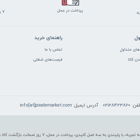
پرداخت در محل
7 روز ضمانت بازگشت
ول
راهنمای خرید
ای متداول
تماس با ما
دن کالا
فرصت‌های شغلی
لفن:
02128423860
آدرس ایمیل:
info[at]pixelemarket.com
پیکسل مارکت به عنوان یکی از قدیمی‌ترین فروشگاه های اینتر