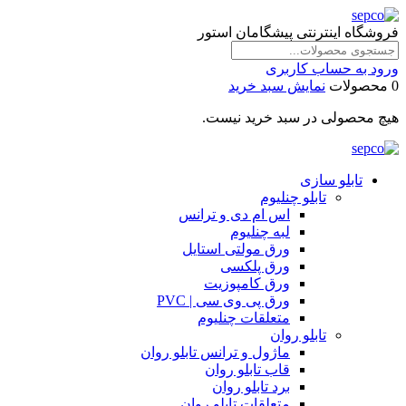
فروشگاه اینترنتی پیشگامان استور
ورود به حساب کاربری
0 محصولات
نمایش سبد خرید
هیچ محصولی در سبد خرید نیست.
تابلو سازی
تابلو چنلیوم
اس ام دی و ترانس
لبه چنلیوم
ورق مولتی استایل
ورق پلکسی
ورق کامپوزیت
ورق پی وی سی | PVC
متعلقات چنلیوم
تابلو روان
ماژول و ترانس تابلو روان
قاب تابلو روان
برد تابلو روان
متعلقات تابلو روان