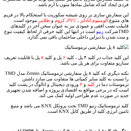
فردی ایجاد کندکه شامل نمادها متون یا آرم باشد.
این سفارش سازی بر روی شیشه سکوریت با استحکام بالا در فریم
های متنوع
آلومنیوم انادایز
,
PVC
,
کروم
و
طلایی
موجود است.
قابیلت نصب افقی و عمودی نیز به عنوان سخن آخر در کلیدهای
TMDشرکت
زنیو
است در انتها این کلید حرفی از لحاظ کیفیت تنوع
و ست شدن با دیزاین داخلی ساختمان باقی نمی گذارد.
این کلید جذاب در کلید ۴ پل ، کلید
۶
پل و کلید
۸
پل با قابلیت تعریف
سناریو متفاوت برای هر پل می باشد.
نکته دیگری که کلید ۸ پل سفارشی ترموستاتیک Zennio مدل TMD
را نسبت به کلید سایر کمپانی ها متفاوت می سازد داشتن
ترموستات دما در
کلید
و
۲
ورودی دیجیتال و انالوگ در پشت کلید
است که در برخی مواقع به اقتصادی پروژه و اضافه شدن تجهیزی
جدید در صورت عدم طراحی اولیه کمک می کند.
کلید ترموستاتیک زنیو TMD تحت پروتکل KNX می باشد و منبع
تامین انرژی کلید از طریق کابل KNX است.
ویژگی های کلید ۸ پل سفارشی ترموستاتیک زنیو Zennio مدل TMDPبا فریم