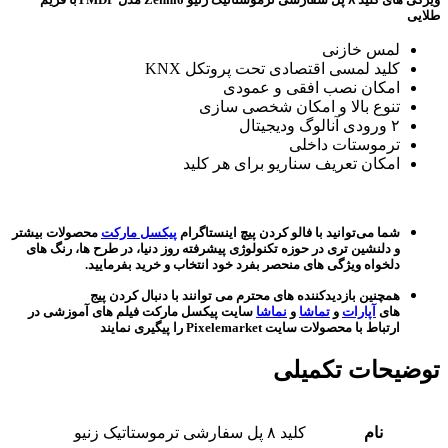
طلایی
لمس خازنی
کلید لمسی اقتصادی تحت پروتکل KNX
امکان نصب افقی و عمودی
تنوع بالا و امکان شخصی سازی
۲
ورودی آنالوگ ودیجیتال
ترموستات داخلی
امکان تعریف سناریو برای هر کلید
شما می‌توانید با فالو کردن پیچ اینستاگرام
پیکسل مارکت
محصولات بیشتر
و دلنشین تری در حوزه تکنولوژی پیشرفته روز دنیا، در طرح ها، رنگ های
دلخواه ویژگی های منحصر بفرد خود انتخاب و خرید بفرمایید.
همچنین بازدیدکننده های محترم می توانند با دنبال کردن پیج
های
آپارات
و
تماشا
و
نماشا
سایت پیکسل مارکت فیلم های آموزشی در
ارتباط با محصولات سایت Pixelemarket را پیگیری نمایند
توضیحات تکمیلی
نام
کلید ۸ پل سفارشی ترموستاتیک زنیو