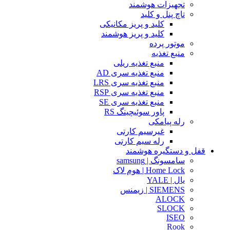
تجهیزات هوشمند
تاچ پنل و کلید
کلید و پریز مکانیکی
کلید و پریز هوشمند
موتور پرده
منبع تغذیه
منبع تغذیه ریلی
منبع تغذیه سری AD
منبع تغذیه سری LRS
منبع تغذیه سری RSP
منبع تغذیه سری SE
پاور سوئیچینگ RS
رله پیامکی
غیرسیم کارتی
رله سیم کارتی
قفل و دستگیره هوشمند
سامسونگ | samsung
Home Lock | هوم لاک
یال | YALE
SIEMENS | زیمنس
ALOCK
SLOCK
ISEO
Rook