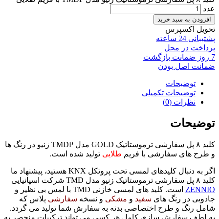
عدد
افزودن به سبد خرید
تحویل اکسپرس
پشتیبانی 24 ساعته
پرداخت در محل
7 روز ضمانت بازگشت
ضمانت اصل بودن
توضیحات
توضیحات تکمیلی
نظرات (0)
توضیحات
کلید ۸ پل سفارشی ترموستاتیک GOLD مدل TMDP زنیو در رنگ ها
و طرح های سفارشی با فریم
طلایی
تولید شده است.
اگر به دنبال کلیدهای لمسی تحت پروتکل KNX هستید، پیشنهاد ما
کلید ۸ پل سفارشی ترموستاتیک زنیو مدل TMD شرکت اسپانیایی
ZENNIO
است. کلید های لمسی خازنی TMD با لمس بی نظیر و
جادویی در رنگ های
سفید
و
مشکی
و نسخه
سفارشی
پلاس که
شامل رنگ و طرح اختصاصی بدنه به سفارش شما تولید می گردد.
به لطف سفارش سازی کامل هر کسی می تواند ترکیبات منحصر به