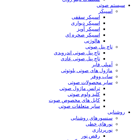
سیستم صوتی
اسپیکر
اسپیکر سقفی
اسپیکر دیواری
اسپیکر آویز
اسپیکر صخره ای
هالوژنی
تاچ پنل صوتی
تاچ پنل صوتی اندرویدی
تاچ پنل صوتی عادی
آمپلی فایر
ماژول های صوتی بلوتوثی
ساب ووفر
سایر محصولات صوتی
ترانس ماژول صوتی
کلید ولوم صوتی
کابل های مخصوص صوت
سایر متعلقات صوتی
روشنایی
سنسورهای روشنایی
نورهای خطی
نورپردازی
رقص نور