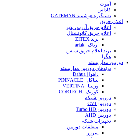
آموت
کاداس
دستگیره هوشمند GATEMAN
اعلان حریق
اعلام حریق آدرس پذیر
اعلام حریق کانونشنال
برند ZITEX
آریاک | ariak
برند اعلام حریق سنس
هگزا
دوربین مدار بسته
برندهای دوربین مداربسته
داهوا | Dahua
پیناکل | PINNACLE
ورتینا | VERTINA
کورتک | CORTECH
دوربین شبکه
دوربین CVI
دوربین Turbo HD
دوربین AHD
تجهیزات شبکه
متعلقات دوربین
سرور