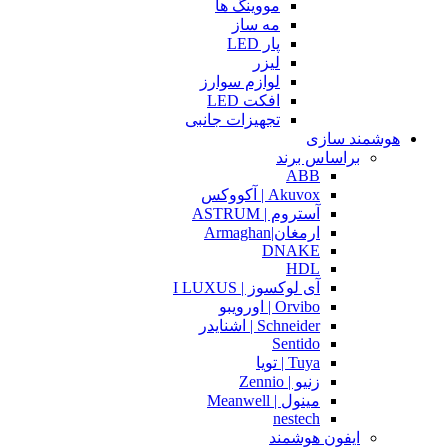
مووینگ ها
مه ساز
پار LED
لیزر
لوازم سوارز
افکت LED
تجهیزات جانبی
هوشمند سازی
براساس برند
ABB
Akuvox | آکووکس
آستروم | ASTRUM
ارمغان|Armaghan
DNAKE
HDL
آی لوکسوز | I LUXUS
Orvibo | اورویبو
Schneider | اشنایدر
Sentido
Tuya | تویا
زنیو | Zennio
مینول | Meanwell
nestech
ایفون هوشمند