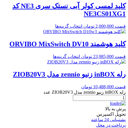
کلید لمسی کولر آبی نستک سری NE3 کد
NE3CS01XG1
قیمت
2,000,000
تومان
انتخاب گزینه‌ها
کلید هوشمند ORVIBO MixSwitch DV10
قیمت
23,985,000
تومان
انتخاب گزینه‌ها
رله inBOX زنیو zennio مدل ZIOB20V3
قیمت
10,488,000
تومان
رله inBOX زنیو zennio مدل ZIOB20V3 عدد
پرش به بالا
تحویل اکسپرس
پشتیبانی 24 ساعته
پرداخت در محل