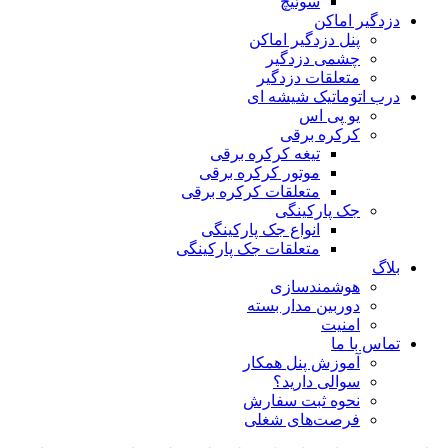
سوئیچ
دزدگیر اماکن
پنل دزدگیر اماکن
چشمی دزدگیر
متعلقات دزدگیر
درب اتوماتیک شیشه ای
یو پی اس
کرکره برقی
تیغه کرکره برقی
موتور کرکره برقی
متعلقات کرکره برقی
جک پارکینگی
انواع جک پارکینگی
متعلقات جک پارکینگی
بلاگ
هوشمندسازی
دوربین مدار بسته
امنیت
تماس با ما
آموزش پنل همکار
سوالی دارید؟
نحوه ثبت سفارش
فرصت‌های شغلی