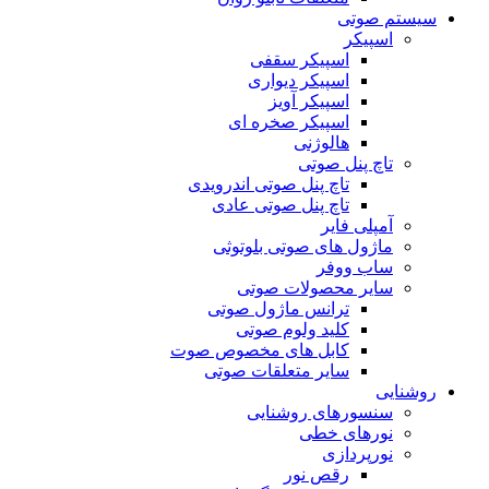
سیستم صوتی
اسپیکر
اسپیکر سقفی
اسپیکر دیواری
اسپیکر آویز
اسپیکر صخره ای
هالوژنی
تاچ پنل صوتی
تاچ پنل صوتی اندرویدی
تاچ پنل صوتی عادی
آمپلی فایر
ماژول های صوتی بلوتوثی
ساب ووفر
سایر محصولات صوتی
ترانس ماژول صوتی
کلید ولوم صوتی
کابل های مخصوص صوت
سایر متعلقات صوتی
روشنایی
سنسورهای روشنایی
نورهای خطی
نورپردازی
رقص نور