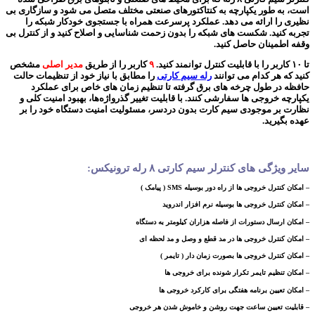
است، به طور یکپارچه به کنتاکتورهای صنعتی مختلف متصل می شود و سازگاری بی
نظیری را ارائه می دهد. عملکرد پرسرعت همراه با جستجوی خودکار شبکه را
تجربه کنید. شکست های شبکه را بدون زحمت شناسایی و اصلاح کنید و از کنترل بی
وقفه اطمینان حاصل کنید.
تا ۱۰ کاربر را با قابلیت کنترل توانمند کنید.
۹
کاربر را از طریق
مدیر اصلی
مشخص
کنید که هر کدام می توانند
رله سیم کارتی
را مطابق با نیاز خود از تنظیمات حالت
حافظه در طول چرخه های برق گرفته تا تنظیم زمان های خاص برای عملکرد
یکپارچه خروجی ها سفارشی کنند. با قابلیت تغییر گذرواژه‌ها، بهبود امنیت کلی و
نظارت بر موجودی سیم کارت بدون دردسر، مسئولیت امنیت دستگاه خود را بر
عهده بگیرید.
سایر ویژگی های کنترلر سیم کارتی ۸ رله ترونیکس:
– امکان کنترل خروجی ها از راه دور بوسیله SMS ( پیامک )
– امکان کنترل خروجی ها بوسیله نرم افزار اندروید
– امکان ارسال دستورات از فاصله هزاران کیلومتر به دستگاه
– امکان کنترل خروجی ها در مد قطع و وصل و مد لحظه ای
– امکان کنترل خروجی ها بصورت زمان دار ( تایمر )
– امکان تنظیم تایمر تکرار شونده برای خروجی ها
– امکان تعیین برنامه هفتگی برای کارکرد خروجی ها
– قابلیت تعیین ساعت جهت روشن و خاموش شدن هر خروجی