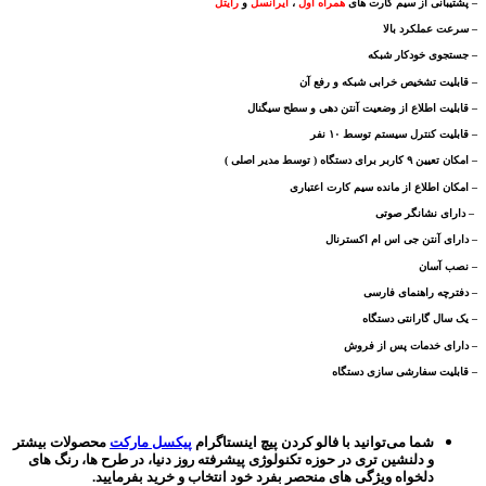
– پشتیبانی از سیم کارت های
همراه اول
،
ایرانسل
و
رایتل
– سرعت عملکرد بالا
– جستجوی خودکار شبکه
– قابلیت تشخیص خرابی شبکه و رفع آن
– قابلیت اطلاع از وضعیت آنتن دهی و سطح سیگنال
– قابلیت کنترل سیستم توسط ۱۰ نفر
– امکان تعیین ۹ کاربر برای دستگاه ( توسط مدیر اصلی )
– امکان اطلاع از مانده سیم کارت اعتباری
– دارای نشانگر صوتی
– دارای آنتن جی اس ام اکسترنال
– نصب آسان
– دفترچه راهنمای فارسی
– یک سال گارانتی دستگاه
– دارای خدمات پس از فروش
– قابلیت سفارشی سازی دستگاه
شما می‌توانید با فالو کردن پیچ اینستاگرام
پیکسل مارکت
محصولات بیشتر
و دلنشین تری در حوزه تکنولوژی پیشرفته روز دنیا، در طرح ها، رنگ های
دلخواه ویژگی های منحصر بفرد خود انتخاب و خرید بفرمایید.