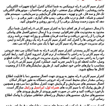
کنترلر سیم کارتی ۸ رله ترونیکس به شما امکان کنترل انواع تجهیزات الکتریکی
مانند روشنایی ، تابلوهای برق صنعتی ، لوازم برقی ساختمان ، موتورهای الکتریکی
تک فاز و سه فاز ، فن و تهویه ، سیستم های گرمایشی و سرمایشی ، سیستم های
امنیتی و شبکه ، قفل و درب های برقی ، پمپ های آبیاری ، شیر برقی و … را می
دهد که بدون زحمت وسایل برقی را از راه دور روشن و خاموش کنید.
با ارسال دستورات از هر کجای دنیا به کنترلر سیم کارتی ۸ رله،کنترل شما دیگر
محدود به محدودیت های جغرافیایی نیست. و با ارسال دستورالعمل های پیامکی
فرمان را از راه دور دریافت و
ساعت فرمان هفتگی و روزانه جهت برنامه ریزی
زمانی خروجی ها را کنترل کند
. کنترلر سیم کارتی ۸ رله یک روش کارآمد و ایمن
برای مدیریت خروجی ها رله سیم کارتی تنها با یک متن ساده ارائه می دهد.
برای تجربه کاربر پسندتر، کنترلر سیم کارتی ۸ رله به شما امکان می دهد خروجی
رله سیم کارتی را به راحتی با استفاده از نرم افزار اندروید کنترل کنید. رابط کنترلی
خود را به راحتی مدرن کنید. انعطاف پذیری مدیریت خروجی ها را در حالت قطع و
وصل، حالت لحظه ای و با تایمر تجربه کنید. عملکرد کنترلر سیم کارتی ۸ رله را
متناسب با نیازهای خاص خود تنظیم کنید. از طریق نمایشگرهای LED از وضعیت
کانال ها مطلع شوید.
کنترلر سیم کارتی ۸ رله مجهز به ورودی جهت اتصال سنسور دما با قابلیت اطلاع
رسانی مقدار دمای محیط است
که رله خروجی دستگاه به طور خودکار امکان
اتصال سیستم های سرمایش و گرمایش جهت کنترل مطابق دما می‌دهد و همچنین
از طریق پیامک که با سیم کارت های
همراه اول
،
ایرانسل
و
رایتل
سازگار است،
بازخورد دریافت کنید و حتی در صورت تغییر ورودی از طریق ورودی های
سنسورهای سارق، سنسورهای دیجیتال و رله‌های حفاظتی میتوان با پیامک اطلاع
رسانی کرد.
کنترلر سیم کارتی ۸ رله که برای محیط های صنعتی و تابلوهای برق طراحی شده