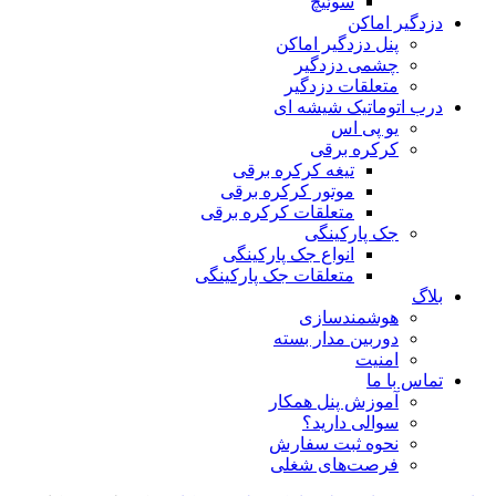
سوئیچ
دزدگیر اماکن
پنل دزدگیر اماکن
چشمی دزدگیر
متعلقات دزدگیر
درب اتوماتیک شیشه ای
یو پی اس
کرکره برقی
تیغه کرکره برقی
موتور کرکره برقی
متعلقات کرکره برقی
جک پارکینگی
انواع جک پارکینگی
متعلقات جک پارکینگی
بلاگ
هوشمندسازی
دوربین مدار بسته
امنیت
تماس با ما
آموزش پنل همکار
سوالی دارید؟
نحوه ثبت سفارش
فرصت‌های شغلی