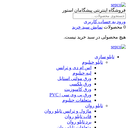
فروشگاه اینترنتی پیشگامان استور
ورود به حساب کاربری
0 محصولات
نمایش سبد خرید
هیچ محصولی در سبد خرید نیست.
تابلو سازی
تابلو چنلیوم
اس ام دی و ترانس
لبه چنلیوم
ورق مولتی استایل
ورق پلکسی
ورق کامپوزیت
ورق پی وی سی | PVC
متعلقات چنلیوم
تابلو روان
ماژول و ترانس تابلو روان
قاب تابلو روان
برد تابلو روان
متعلقات تابلو روان