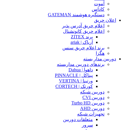
آموت
کاداس
دستگیره هوشمند GATEMAN
اعلان حریق
اعلام حریق آدرس پذیر
اعلام حریق کانونشنال
برند ZITEX
آریاک | ariak
برند اعلام حریق سنس
هگزا
دوربین مدار بسته
برندهای دوربین مداربسته
داهوا | Dahua
پیناکل | PINNACLE
ورتینا | VERTINA
کورتک | CORTECH
دوربین شبکه
دوربین CVI
دوربین Turbo HD
دوربین AHD
تجهیزات شبکه
متعلقات دوربین
سرور