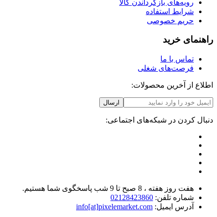
رویه‌های بازگرداندن کالا
شرایط استفاده
حریم خصوصی
راهنمای خرید
تماس با ما
فرصت‌های شغلی
اطلاع از آخرین محصولات:
ارسال
دنبال کردن در شبکه‌های اجتماعی:
هفت روز هفته ، 8 صبح تا 9 شب پاسخگوی شما هستیم.
شماره تلفن:
02128423860
آدرس ایمیل:
info[at]pixelemarket.com