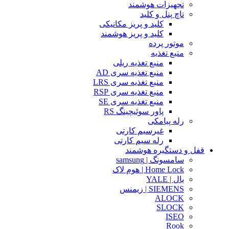
تجهیزات هوشمند
تاچ پنل و کلید
کلید و پریز مکانیکی
کلید و پریز هوشمند
موتور پرده
منبع تغذیه
منبع تغذیه ریلی
منبع تغذیه سری AD
منبع تغذیه سری LRS
منبع تغذیه سری RSP
منبع تغذیه سری SE
پاور سوئیچینگ RS
رله پیامکی
غیرسیم کارتی
رله سیم کارتی
قفل و دستگیره هوشمند
سامسونگ | samsung
Home Lock | هوم لاک
یال | YALE
SIEMENS | زیمنس
ALOCK
SLOCK
ISEO
Rook