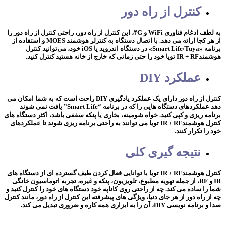
کنترل از راه دور
به لطف ادغام فناوری WiFi و ۴G، این کنترل از راه دور، راحتی کنترل از راه دور را
از هر کجا ارائه می دهد. با اتصال دستگاه به کنترلر هوشمند MOES و استفاده از
برنامه «Smart Life/Tuya» در دستگاه اندروید یا iOS خود، می‌توانید کنترل
هوشمندIR + RF تویا خود را حتی زمانی که خارج از خانه هستید کنترل کنید.
عملکرد DIY
کنترل از راه دور دارای یک عملکرد یادگیری DIY راحت است که به شما امکان می
دهد عملکردهای دستگاه هایی را که در برنامه “Smart Life” یافت نمی شوند
برنامه ریزی و کپی کنید. خواه شومینه، بخاری یا پنکه سقفی باشد، اکثر دستگاه های
کنترل هوشمندIR + RF تویا می توانند به راحتی برنامه ریزی شوند تا عملکردهای
خود را تکرار کنند.
نتیجه گیری کلی
کنترل هوشمندIR + RF تویا با توانایی فعال کردن طیف گسترده ای از دستگاه های
IR و RF، از جمله تهویه مطبوع، تلویزیون، پنکه و غیره، تجربه اتوماسیون خانگی
شما را ساده می کند. چه از راحتی روی کاناپه خود دستگاه های خود را کنترل کنید و
چه از راه دور از هر جای دنیا، ویژگی های پیشرفته این کنترل از راه دور، مانند کنترل
صدا و برنامه نویسی DIY، آن را به ابزاری همه کاره و ضروری تبدیل می کند.