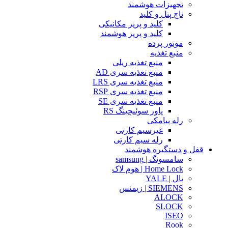
تجهیزات هوشمند
تاچ پنل و کلید
کلید و پریز مکانیکی
کلید و پریز هوشمند
موتور پرده
منبع تغذیه
منبع تغذیه ریلی
منبع تغذیه سری AD
منبع تغذیه سری LRS
منبع تغذیه سری RSP
منبع تغذیه سری SE
پاور سوئیچینگ RS
رله پیامکی
غیرسیم کارتی
رله سیم کارتی
قفل و دستگیره هوشمند
سامسونگ | samsung
Home Lock | هوم لاک
یال | YALE
SIEMENS | زیمنس
ALOCK
SLOCK
ISEO
Rook