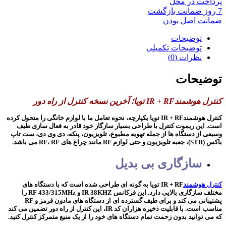
پرداخت در محل
7 روز ضمانت بازگشت
ضمانت اصل بودن
توضیحات
توضیحات تکمیلی
نظرات (0)
توضیحات
کنترل هوشمندIR + RF تویا؛ آخرین نسخه کنترل از راه دور
کنترل هوشمندIR + RF تویا یکپارچه، نحوه تعامل ما با لوازم خانگی را متحول کرده
است. این ریموت کنترل با طراحی بسیار سازگار خود قادر به فعال سازی طیف
وسیعی از دستگاه ها از جمله تهویه مطبوع، تلویزیون، پنکه، دی وی دی، ست تاپ
باکس (STB)، جعبه تلویزیون و حتی لوازم RF مانند چراغ های RF، RF می باشد.
سازگاری بی بدیل
کنترل هوشمند
IR + RF تویا به گونه ای طراحی شده است که با دستگاه های
مختلف سازگاری بالایی دارد. این فرکانس IR 38KHZ و RF 433/315MHz را
پشتیبانی می کند و برای طیف گسترده ای از دستگاه های مادون قرمز و RF
مناسب است. با قابلیت ذخیره هزاران کد IR، این کنترل از راه دور تضمین می کند
که می توانید بدون زحمت تمام دستگاه های خود را از یک منبع متمرکز کنترل کنید.