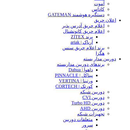
آموت
کاداس
دستگیره هوشمند GATEMAN
اعلان حریق
اعلام حریق آدرس پذیر
اعلام حریق کانونشنال
برند ZITEX
آریاک | ariak
برند اعلام حریق سنس
هگزا
دوربین مدار بسته
برندهای دوربین مداربسته
داهوا | Dahua
پیناکل | PINNACLE
ورتینا | VERTINA
کورتک | CORTECH
دوربین شبکه
دوربین CVI
دوربین Turbo HD
دوربین AHD
تجهیزات شبکه
متعلقات دوربین
سرور