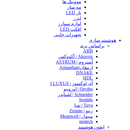
مووینگ ها
مه ساز
پار LED
لیزر
لوازم سوارز
افکت LED
تجهیزات جانبی
هوشمند سازی
براساس برند
ABB
Akuvox | آکووکس
آستروم | ASTRUM
ارمغان|Armaghan
DNAKE
HDL
آی لوکسوز | I LUXUS
Orvibo | اورویبو
Schneider | اشنایدر
Sentido
Tuya | تویا
زنیو | Zennio
مینول | Meanwell
nestech
ایفون هوشمند