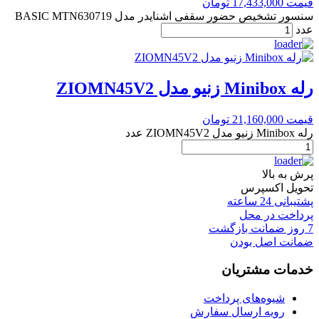
قیمت
17,433,000
تومان
سنسور تشخیص حضور سقفی اشنایدر مدل BASIC MTN630719
عدد
رله Minibox زنیو مدل ZIOMN45V2
قیمت
21,160,000
تومان
رله Minibox زنیو مدل ZIOMN45V2 عدد
پرش به بالا
تحویل اکسپرس
پشتیبانی 24 ساعته
پرداخت در محل
7 روز ضمانت بازگشت
ضمانت اصل بودن
خدمات مشتریان
شیوه‌های پرداخت
رویه ارسال سفارش