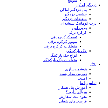
سوئیچ
دزدگیر اماکن
پنل دزدگیر اماکن
چشمی دزدگیر
متعلقات دزدگیر
درب اتوماتیک شیشه ای
یو پی اس
کرکره برقی
تیغه کرکره برقی
موتور کرکره برقی
متعلقات کرکره برقی
جک پارکینگی
انواع جک پارکینگی
متعلقات جک پارکینگی
بلاگ
هوشمندسازی
دوربین مدار بسته
امنیت
تماس با ما
آموزش پنل همکار
سوالی دارید؟
نحوه ثبت سفارش
فرصت‌های شغلی