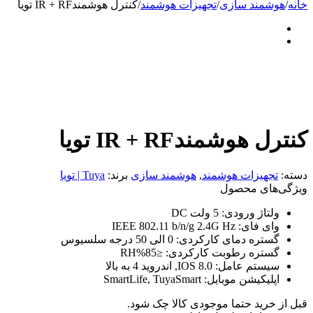
خانه
/
هوشمند سازی
/
تجهیزات هوشمند
/
کنترل هوشمندIR + RF تویا
کنترل هوشمندIR + RF تویا
دسته:
تجهیزات هوشمند
,
هوشمند سازی
برند:
Tuya | تویا
ویژگی‌های محصول
ولتاژ ورودی:
5 ولت DC
وای فای:
IEEE 802.11 b/n/g 2.4G Hz
گستره دمای کارکردی:
0 الی 50 درجه سلسیوس
گستره رطوبت کارکردی:
≤85%RH
سیستم عامل:
IOS 8.0, اندروید 4 به بالا
اپلیکیشن موبایل:
SmartLife, TuyaSmart
قبل از خرید حتما موجودی کالا چک شود.