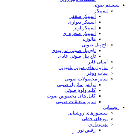
سیستم صوتی
اسپیکر
اسپیکر سقفی
اسپیکر دیواری
اسپیکر آویز
اسپیکر صخره ای
هالوژنی
تاچ پنل صوتی
تاچ پنل صوتی اندرویدی
تاچ پنل صوتی عادی
آمپلی فایر
ماژول های صوتی بلوتوثی
ساب ووفر
سایر محصولات صوتی
ترانس ماژول صوتی
کلید ولوم صوتی
کابل های مخصوص صوت
سایر متعلقات صوتی
روشنایی
سنسورهای روشنایی
نورهای خطی
نورپردازی
رقص نور