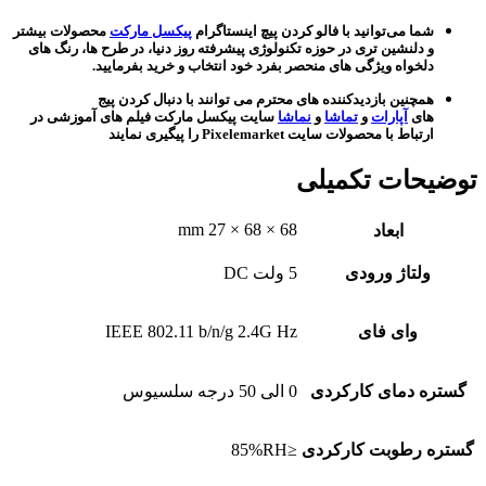
شما می‌توانید با فالو کردن پیچ اینستاگرام
پیکسل مارکت
محصولات بیشتر
و دلنشین تری در حوزه تکنولوژی پیشرفته روز دنیا، در طرح ها، رنگ های
دلخواه ویژگی های منحصر بفرد خود انتخاب و خرید بفرمایید.
همچنین بازدیدکننده های محترم می توانند با دنبال کردن پیج
های
آپارات
و
تماشا
و
نماشا
سایت پیکسل مارکت فیلم های آموزشی در
ارتباط با محصولات سایت Pixelemarket را پیگیری نمایند
توضیحات تکمیلی
68 × 68 × 27 mm
ابعاد
ولتاژ ورودی
5 ولت DC
وای فای
IEEE 802.11 b/n/g 2.4G Hz
گستره دمای کارکردی
0 الی 50 درجه سلسیوس
گستره رطوبت کارکردی
≤85%RH