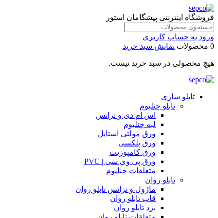
فروشگاه اینترنتی پیشگامان استور
ورود به حساب کاربری
0 محصولات
نمایش سبد خرید
هیچ محصولی در سبد خرید نیست.
تابلو سازی
تابلو چنلیوم
اس ام دی و ترانس
لبه چنلیوم
ورق مولتی استایل
ورق پلکسی
ورق کامپوزیت
ورق پی وی سی | PVC
متعلقات چنلیوم
تابلو روان
ماژول و ترانس تابلو روان
قاب تابلو روان
برد تابلو روان
متعلقات تابلو روان