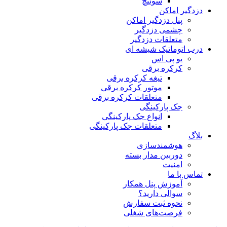
سوئیچ
دزدگیر اماکن
پنل دزدگیر اماکن
چشمی دزدگیر
متعلقات دزدگیر
درب اتوماتیک شیشه ای
یو پی اس
کرکره برقی
تیغه کرکره برقی
موتور کرکره برقی
متعلقات کرکره برقی
جک پارکینگی
انواع جک پارکینگی
متعلقات جک پارکینگی
بلاگ
هوشمندسازی
دوربین مدار بسته
امنیت
تماس با ما
آموزش پنل همکار
سوالی دارید؟
نحوه ثبت سفارش
فرصت‌های شغلی