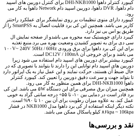
کیبورد کنترلر داهوا DHI-NKB1000 برای کنترل دوربین های اسپید
دام داهوا، DVR داهوا، دوربین اسپید دام Network داهوا به کار می
رود.
کیبورد دارای منوی تنظیمات بر روی نمایشگر برای عملکرد راحتتر
کاربر می باشد. همچنین این کی برد قابلیت اتصال به SmartPSS را از
طریق یو اس بی نیز دارد.
کیبرد دارای جویستیک سه محوره می باشدو از صفحه نمایش ال
سی دی برای به تصویر کشیدن وضعیت بهره می برد.منبع تغذیه
برای این کی برد داهوا برای برق ورودی ۱۰۰V~ 240V 50Hz / 60Hz
می باشد و برای خروجی آن DC12V / 100mA است.
کیبورد بیشتر برای دوربین های اسپید دام استفاده می شود زیرا
دوربین های اسپید دام توانایی این را دارند تا بتوانند با تصویری که در
حال ضبط آن هستند، حرکت نمایند و این عمل نیاز به یک اپراتور دارد
تا بتواند جهت و سرعت دقیق دوربین را تعیین کند. کیبورد کنترلر
داهوا DHI-NKB1000 برای همین منظور به کار می رود.
همچنین میزان برق مصرفی برای این دستگاه ۵W می باشد. این کی
برد قادر است در دمایی بین ۱۰- تا ۵۵+ درجه سانتی گراد به خوبی
عمل کند. به علاوه میزان رطوبت برای آن بین ۱۰ تا ۹۰% است.
نکته دیگر اینکه استفاده از کی برد داهوا مدل NKB1000 در فشار
۸۶kpa ~ 106kpa کیلو پاسکال ممکن می باشد.
نقد و بررسی‌ها