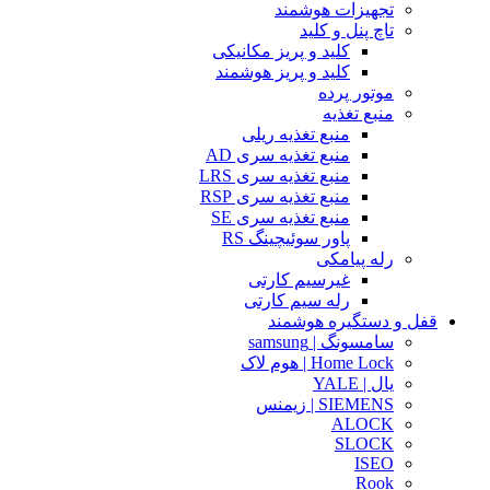
تجهیزات هوشمند
تاچ پنل و کلید
کلید و پریز مکانیکی
کلید و پریز هوشمند
موتور پرده
منبع تغذیه
منبع تغذیه ریلی
منبع تغذیه سری AD
منبع تغذیه سری LRS
منبع تغذیه سری RSP
منبع تغذیه سری SE
پاور سوئیچینگ RS
رله پیامکی
غیرسیم کارتی
رله سیم کارتی
قفل و دستگیره هوشمند
سامسونگ | samsung
Home Lock | هوم لاک
یال | YALE
SIEMENS | زیمنس
ALOCK
SLOCK
ISEO
Rook