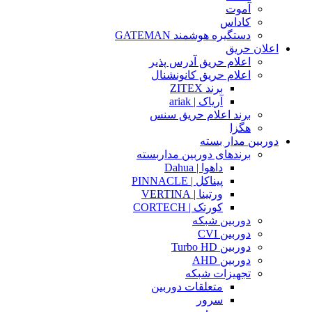
آموت
کاداس
دستگیره هوشمند GATEMAN
اعلان حریق
اعلام حریق آدرس پذیر
اعلام حریق کانونشنال
برند ZITEX
آریاک | ariak
برند اعلام حریق سنس
هگزا
دوربین مدار بسته
برندهای دوربین مداربسته
داهوا | Dahua
پیناکل | PINNACLE
ورتینا | VERTINA
کورتک | CORTECH
دوربین شبکه
دوربین CVI
دوربین Turbo HD
دوربین AHD
تجهیزات شبکه
متعلقات دوربین
سرور