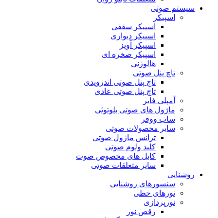
سیستم صوتی
اسپیکر
اسپیکر سقفی
اسپیکر دیواری
اسپیکر آویز
اسپیکر صخره ای
هالوژنی
تاچ پنل صوتی
تاچ پنل صوتی اندرویدی
تاچ پنل صوتی عادی
آمپلی فایر
ماژول های صوتی بلوتوثی
ساب ووفر
سایر محصولات صوتی
ترانس ماژول صوتی
کلید ولوم صوتی
کابل های مخصوص صوت
سایر متعلقات صوتی
روشنایی
سنسورهای روشنایی
نورهای خطی
نورپردازی
رقص نور