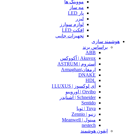
مووینگ ها
مه ساز
پار LED
لیزر
لوازم سوارز
افکت LED
تجهیزات جانبی
هوشمند سازی
براساس برند
ABB
Akuvox | آکووکس
آستروم | ASTRUM
ارمغان|Armaghan
DNAKE
HDL
آی لوکسوز | I LUXUS
Orvibo | اورویبو
Schneider | اشنایدر
Sentido
Tuya | تویا
زنیو | Zennio
مینول | Meanwell
nestech
ایفون هوشمند