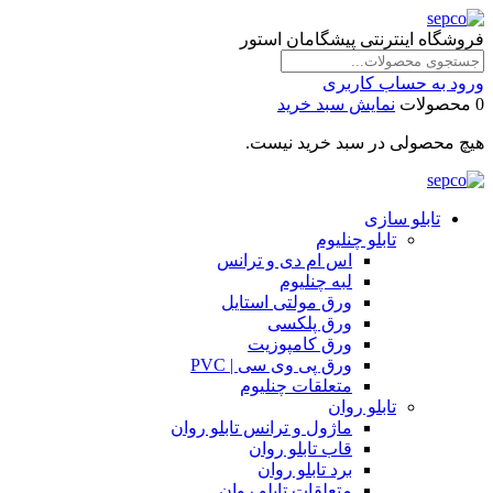
فروشگاه اینترنتی پیشگامان استور
ورود به حساب کاربری
0 محصولات
نمایش سبد خرید
هیچ محصولی در سبد خرید نیست.
تابلو سازی
تابلو چنلیوم
اس ام دی و ترانس
لبه چنلیوم
ورق مولتی استایل
ورق پلکسی
ورق کامپوزیت
ورق پی وی سی | PVC
متعلقات چنلیوم
تابلو روان
ماژول و ترانس تابلو روان
قاب تابلو روان
برد تابلو روان
متعلقات تابلو روان